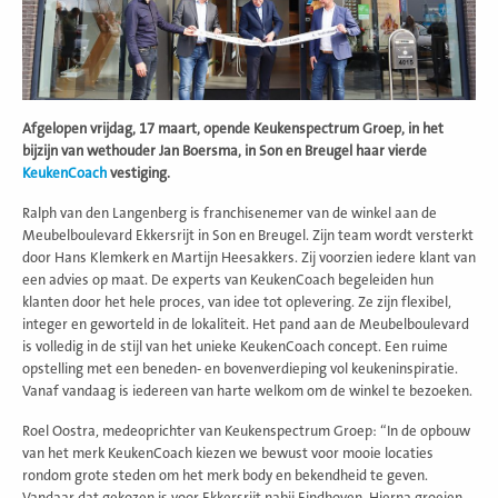
Afgelopen vrijdag, 17 maart, opende Keukenspectrum Groep, in het
bijzijn van wethouder Jan Boersma, in Son en Breugel haar vierde
KeukenCoach
vestiging.
Ralph van den Langenberg is franchisenemer van de winkel aan de
Meubelboulevard Ekkersrijt in Son en Breugel. Zijn team wordt versterkt
door Hans Klemkerk en Martijn Heesakkers. Zij voorzien iedere klant van
een advies op maat. De experts van KeukenCoach begeleiden hun
klanten door het hele proces, van idee tot oplevering. Ze zijn flexibel,
integer en geworteld in de lokaliteit. Het pand aan de Meubelboulevard
is volledig in de stijl van het unieke KeukenCoach concept. Een ruime
opstelling met een beneden- en bovenverdieping vol keukeninspiratie.
Vanaf vandaag is iedereen van harte welkom om de winkel te bezoeken.
Roel Oostra, medeoprichter van Keukenspectrum Groep: “In de opbouw
van het merk KeukenCoach kiezen we bewust voor mooie locaties
rondom grote steden om het merk body en bekendheid te geven.
Vandaar dat gekozen is voor Ekkersrijt nabij Eindhoven. Hierna groeien