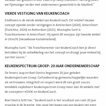
we fijnmaziger verder met ondernemers geworteld in de lokaliteit.”
VIERDE VESTIGING VAN KEUKENCOACH
Eindhoven is de vierde winkel van KeukenCoach. Dit relatief nieuwe
concept opende eerder vestigingen in Amsterdam (2020), Amersfoort
(franchise, 2020) en Rotterdam (2021). Mustapha Sarti is
franchisenemer in Amersfoort. Hij opent dit voorjaar zijn tweede winkel
in Utrecht (nieuwbouw Kanaleneiland).
Mustapha Sarti: “Als franchisenemer van KeukenCoach ben je direct
betrokken bij de ontwikkeling van het concept en draagt jouw invloed bij
aan het succes.”
KEUKENSPECTRUM GROEP: 20 JAAR ONDERNEMERSCHAP
De broers Jaap en Roel Oostra begonnen 20 jaar geleden
Keukenspectrum Groep. Gefundeerd op gemeenschappelijke waarden
als vertrouwen, integriteit en respect werd dit een groot succes.
Inmiddels exploiteert Keukenspectrum Groep meer dan 30 winkels met
de concepten I-KOOK en KeukenCoach.
Roel Oostra licht toe: “KeukenCoach is het resultaat van ruim 20 jaar
ervaring in de branche. Hier gaat het kopen van een keuken net even