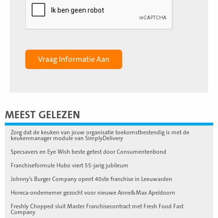
MEEST GELEZEN
Zorg dat de keuken van jouw organisatie toekomstbestendig is met de
keukenmanager module van SimplyDelivery
Specsavers en Eye Wish beste getest door Consumentenbond
Franchiseformule Hubo viert 55-jarig jubileum
Johnny’s Burger Company opent 40ste franchise in Leeuwarden
Horeca-ondernemer gezocht voor nieuwe Anne&Max Apeldoorn
Freshly Chopped sluit Master Franchisecontract met Fresh Food Fast
Company