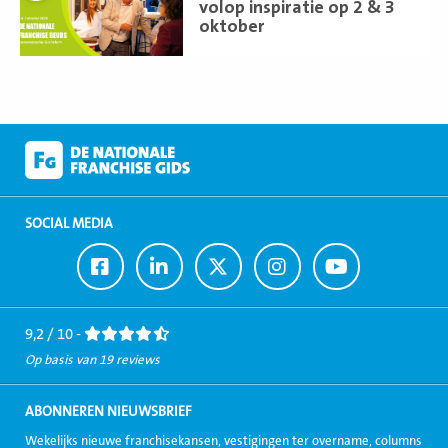
volop inspiratie op 2 & 3
oktober
SOCIAL MEDIA
Ga
Ga
Ga
Ga
Ga
naar
naar
naar
naar
naar
Facebook
LinkedIn
Twitter
Instagram
Youtube
9,2 / 10 -
Op basis van 19 reviews
ABONNEREN NIEUWSBRIEF
Wekelijks nieuwe franchisekansen, vestigingen ter overname, columns