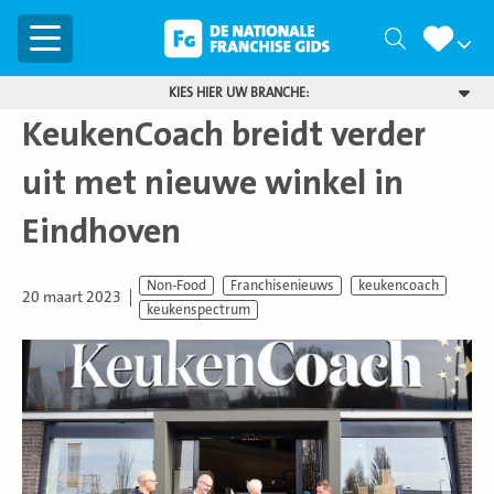
Menu
Zoeken
KIES HIER UW BRANCHE:
KeukenCoach breidt verder
uit met nieuwe winkel in
Eindhoven
Non-Food
Franchisenieuws
keukencoach
20 maart 2023
keukenspectrum