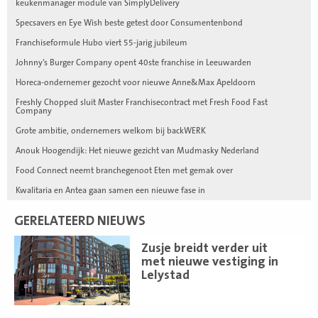
keukenmanager module van SimplyDelivery
Specsavers en Eye Wish beste getest door Consumentenbond
Franchiseformule Hubo viert 55-jarig jubileum
Johnny’s Burger Company opent 40ste franchise in Leeuwarden
Horeca-ondernemer gezocht voor nieuwe Anne&Max Apeldoorn
Freshly Chopped sluit Master Franchisecontract met Fresh Food Fast
Company
Grote ambitie, ondernemers welkom bij backWERK
Anouk Hoogendijk: Het nieuwe gezicht van Mudmasky Nederland
Food Connect neemt branchegenoot Eten met gemak over
Kwalitaria en Antea gaan samen een nieuwe fase in
GERELATEERD NIEUWS
Lees
Zusje breidt verder uit
meer
met nieuwe vestiging in
Lelystad