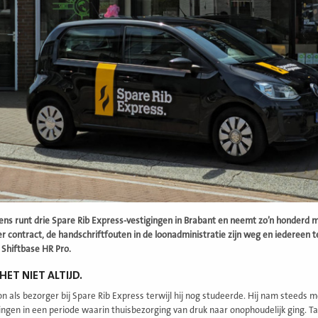
ens runt drie Spare Rib Express-vestigingen in Brabant en neemt zo’n honderd
r contract, de handschriftfouten in de loonadministratie zijn weg en iedereen t
 Shiftbase HR Pro.
HET NIET ALTIJD.
on als bezorger bij Spare Rib Express terwijl hij nog studeerde. Hij nam steeds
gingen in een periode waarin thuisbezorging van druk naar onophoudelijk ging. Ta