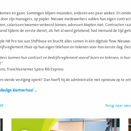
komen en gaan. Sommigen blijven maanden, anderen een paar weken. En omdat Yor
oor zijn managers, op papier. Nieuwe medewerkers vulden hun eigen contracte
lezen, salarissen kwamen verkeerd binnen, adressen klopten niet. Contracten raak
end tijdens de eerste dienst, als het al werd getekend, had niemand de tijd geh
gde HR Pro toe aan Shiftbase en bracht alles samen in één digitale flow. Nieuwe
ijfsreglement thuis op hun eigen telefoon en tekenen voor hun eerste dag. Dezelfde
rs kunnen hun contract en bedrijfsreglement vooraf lezen en tekenen, in hun eig
.”
ens, franchisenemer Spare Rib Express
een vierde vestiging opent? Dan hoeft hij de administratie niet opnieuw op te zet
olledige klantverhaal →
ht
Terug naar nie
Lees
L
meer
m