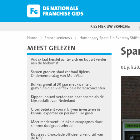
KIES HIER UW BRANCHE:
,
,
Home
Franchisenieuws
Homepage
Spare Rib Express
Shiftb
MEEST GELEZEN
Spar
Audax laat herstel achter zich en bouwt verder
aan de toekomst
01 juli 2
Samen groeien staat centraal tijdens
Ondernemersdag van MultiVlaai
Bufkes groeit al 30 jaar met kwaliteit,
gastvrijheid en vier flexibele horecaconcepten
Kipperij bouwt verder aan haar positie als dé
kipspecialist van Nederland
Groei betekent vooral blijven investeren in
kennis, expertise en persoonlijke groei
Meer rendement uit lokale campagnes door
slimme doelgroepselectie
Rousseau Chocolade officieel Erkend Lid van
de NFV