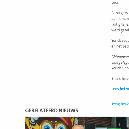
Leur.
Bezorgers 
aannemen d
lastig te 
werd getek
Yorick voe
en het bedr
“Medewerke
vastgelegd
Yorick Obb
En als hij 
Lees het v
Vorig beric
GERELATEERD NIEUWS
Lees
meer