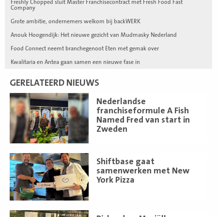
Freshly Chopped sluit Master Franchisecontract met Fresh Food Fast
Company
Grote ambitie, ondernemers welkom bij backWERK
Anouk Hoogendijk: Het nieuwe gezicht van Mudmasky Nederland
Food Connect neemt branchegenoot Eten met gemak over
Kwalitaria en Antea gaan samen een nieuwe fase in
GERELATEERD NIEUWS
Lees
Nederlandse
meer
franchiseformule A Fish
Named Fred van start in
Zweden
Lees
Shiftbase gaat
meer
samenwerken met New
York Pizza
Lees