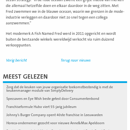
die allemaal hetzelfde doen en elkaar daardoor in de weg zitten. Met
Fred zwemmen we in de blauwe oceaan, waarin we grenzen in de mode-
industrie verleggen en daardoor niet zo snel tegen een collega
aanzwemmen.”
Het modemerk A Fish Named Fred werd in 2011 opgericht en wordt
buiten de bestaande winkels wereldwijd verkocht via ruim duizend
verkooppunten.
Vorig bericht
Terug naar nieuws
MEEST GELEZEN
Zorg dat de keuken van jouw organisatie toekomstbestendig is met de
keukenmanager module van SimplyDelivery
Specsavers en Eye Wish beste getest door Consumentenbond
Franchiseformule Hubo viert 55-jarig jubileum
Johnny’s Burger Company opent 40ste franchise in Leeuwarden
Horeca-ondernemer gezocht voor nieuwe Anne&Max Apeldoorn