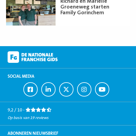
Richard en Mariëlle
meer
Groeneweg starten
Family Gorinchem
SOCIAL MEDIA
Ga
Ga
Ga
Ga
Ga
naar
naar
naar
naar
naar
Facebook
LinkedIn
Twitter
Instagram
Youtube
9,2 / 10 -
Op basis van 19 reviews
ABONNEREN NIEUWSBRIEF