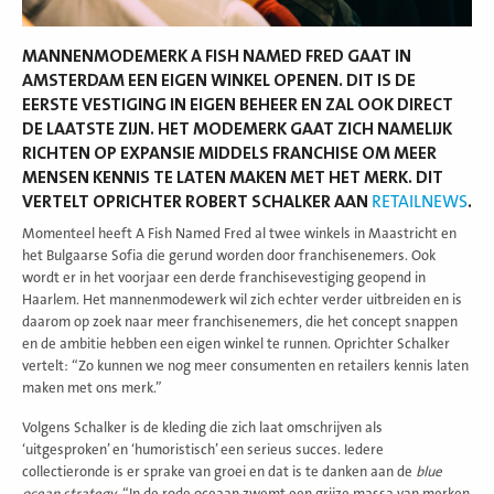
MANNENMODEMERK A FISH NAMED FRED GAAT IN
AMSTERDAM EEN EIGEN WINKEL OPENEN. DIT IS DE
EERSTE VESTIGING IN EIGEN BEHEER EN ZAL OOK DIRECT
DE LAATSTE ZIJN. HET MODEMERK GAAT ZICH NAMELIJK
RICHTEN OP EXPANSIE MIDDELS FRANCHISE OM MEER
MENSEN KENNIS TE LATEN MAKEN MET HET MERK. DIT
VERTELT OPRICHTER ROBERT SCHALKER AAN
RETAILNEWS
.
Momenteel heeft A Fish Named Fred al twee winkels in Maastricht en
het Bulgaarse Sofia die gerund worden door franchisenemers. Ook
wordt er in het voorjaar een derde franchisevestiging geopend in
Haarlem. Het mannenmodewerk wil zich echter verder uitbreiden en is
daarom op zoek naar meer franchisenemers, die het concept snappen
en de ambitie hebben een eigen winkel te runnen. Oprichter Schalker
vertelt: “Zo kunnen we nog meer consumenten en retailers kennis laten
maken met ons merk.”
Volgens Schalker is de kleding die zich laat omschrijven als
‘uitgesproken’ en ‘humoristisch’ een serieus succes. Iedere
collectieronde is er sprake van groei en dat is te danken aan de
blue
ocean strategy
. “In de rode oceaan zwemt een grijze massa van merken