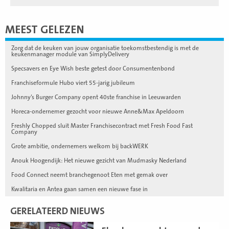
MEEST GELEZEN
Zorg dat de keuken van jouw organisatie toekomstbestendig is met de
keukenmanager module van SimplyDelivery
Specsavers en Eye Wish beste getest door Consumentenbond
Franchiseformule Hubo viert 55-jarig jubileum
Johnny’s Burger Company opent 40ste franchise in Leeuwarden
Horeca-ondernemer gezocht voor nieuwe Anne&Max Apeldoorn
Freshly Chopped sluit Master Franchisecontract met Fresh Food Fast
Company
Grote ambitie, ondernemers welkom bij backWERK
Anouk Hoogendijk: Het nieuwe gezicht van Mudmasky Nederland
Food Connect neemt branchegenoot Eten met gemak over
Kwalitaria en Antea gaan samen een nieuwe fase in
GERELATEERD NIEUWS
Lees