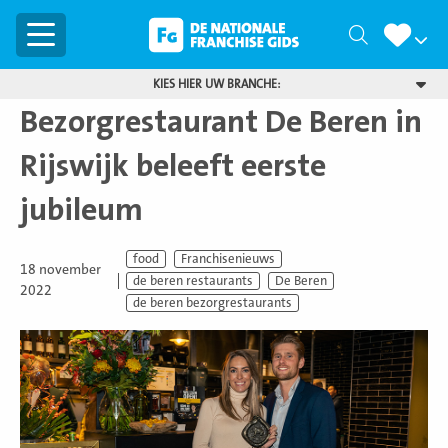
Menu
Zoeken
KIES HIER UW BRANCHE:
Bezorgrestaurant De Beren in
Rijswijk beleeft eerste
jubileum
food
Franchisenieuws
18 november
de beren restaurants
De Beren
2022
de beren bezorgrestaurants