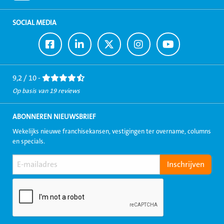
SOCIAL MEDIA
Ga
Ga
Ga
Ga
Ga
naar
naar
naar
naar
naar
Facebook
LinkedIn
Twitter
Instagram
Youtube
9,2 / 10 -
Op basis van 19 reviews
ABONNEREN NIEUWSBRIEF
Wekelijks nieuwe franchisekansen, vestigingen ter overname, columns
en specials.