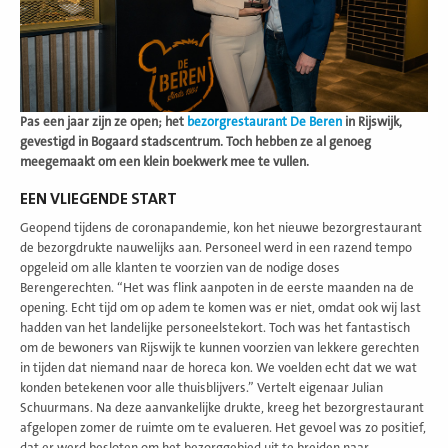
Pas een jaar zijn ze open; het
bezorgrestaurant De Beren
in Rijswijk,
gevestigd in Bogaard stadscentrum. Toch hebben ze al genoeg
meegemaakt om een klein boekwerk mee te vullen.
EEN VLIEGENDE START
Geopend tijdens de coronapandemie, kon het nieuwe bezorgrestaurant
de bezorgdrukte nauwelijks aan. Personeel werd in een razend tempo
opgeleid om alle klanten te voorzien van de nodige doses
Berengerechten. “Het was flink aanpoten in de eerste maanden na de
opening. Echt tijd om op adem te komen was er niet, omdat ook wij last
hadden van het landelijke personeelstekort. Toch was het fantastisch
om de bewoners van Rijswijk te kunnen voorzien van lekkere gerechten
in tijden dat niemand naar de horeca kon. We voelden echt dat we wat
konden betekenen voor alle thuisblijvers.” Vertelt eigenaar Julian
Schuurmans. Na deze aanvankelijke drukte, kreeg het bezorgrestaurant
afgelopen zomer de ruimte om te evalueren. Het gevoel was zo positief,
dat er werd besloten om het bezorggebied uit te breiden naar