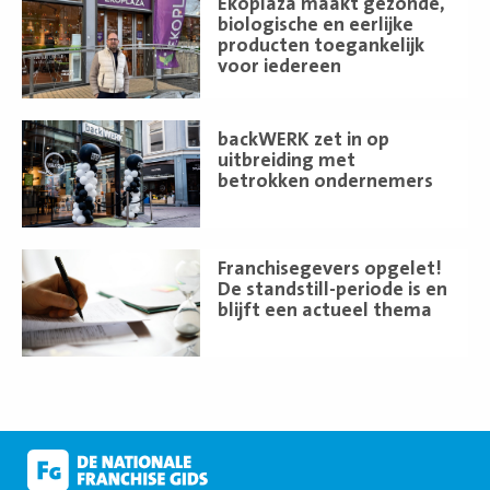
Ekoplaza maakt gezonde,
meer
biologische en eerlijke
producten toegankelijk
voor iedereen
Lees
backWERK zet in op
meer
uitbreiding met
betrokken ondernemers
Lees
Franchisegevers opgelet!
meer
De standstill-periode is en
blijft een actueel thema