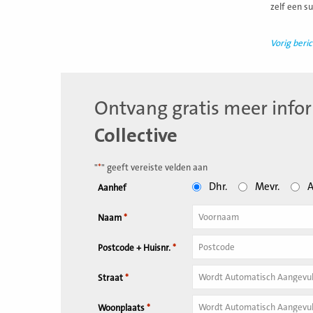
zelf een s
Vorig beric
Ontvang gratis meer info
Collective
"
*
" geeft vereiste velden aan
Dhr.
Mevr.
A
Aanhef
Naam
*
Tussenvoegsel
Postcode + Huisnr.
*
Huisnummer
*
Straat
*
Woonplaats
*