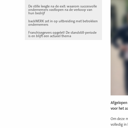
De stille leegte na de exit: waarom succesvolle
ondernemers vastlopen na de verkoop van
hun bedrijf
backWERK zet in op uitbreiding met betrokken
ondernemers
Franchisegevers opgelet! De standstill-periode
is en blijft een actueel thema
Afgelopen
voor het a
Om deze mi
volledig i