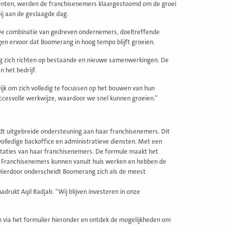
omenten, werden de franchisenemers klaargestoomd om de groei
ij aan de geslaagde dag.
 De combinatie van gedreven ondernemers, doeltreffende
en ervoor dat Boomerang in hoog tempo blijft groeien.
ng zich richten op bestaande en nieuwe samenwerkingen. De
n het bedrijf.
k om zich volledig te focussen op het bouwen van hun
uccesvolle werkwijze, waardoor we snel kunnen groeien.”
dt uitgebreide ondersteuning aan haar franchisenemers. Dit
volledige backoffice en administratieve diensten. Met een
taties van haar franchisenemers. De formule maakt het
. Franchisenemers kunnen vanuit huis werken en hebben de
e. Hierdoor onderscheidt Boomerang zich als de meest
drukt Aqil Radjab. “Wij blijven investeren in onze
 via het formulier hieronder en ontdek de mogelijkheden om