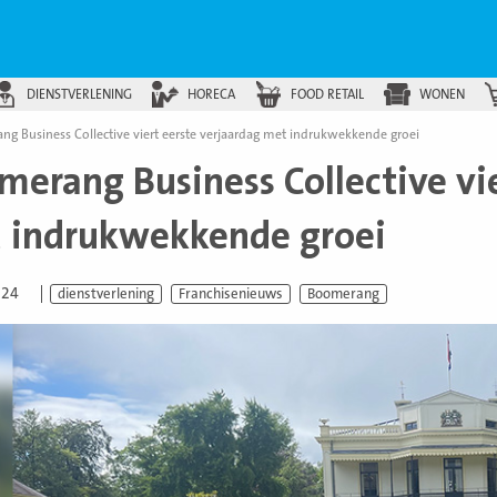
DIENSTVERLENING
HORECA
FOOD RETAIL
WONEN
g Business Collective viert eerste verjaardag met indrukwekkende groei
merang Business Collective vie
 indrukwekkende groei
024
dienstverlening
Franchisenieuws
Boomerang