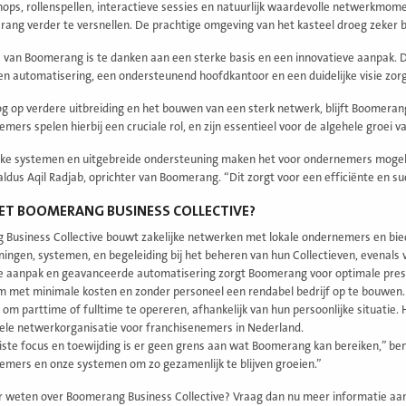
ops, rollenspellen, interactieve sessies en natuurlijk waardevolle netwerkm
ang verder te versnellen. De prachtige omgeving van het kasteel droeg zeker b
 van Boomerang is te danken aan een sterke basis en een innovatieve aanpak.
n automatisering, een ondersteunend hoofdkantoor en een duidelijke visie zorg
g op verdere uitbreiding en het bouwen van een sterk netwerk, blijft Boomera
mers spelen hierbij een cruciale rol, en zijn essentieel voor de algehele groei va
ke systemen en uitgebreide ondersteuning maken het voor ondernemers mogelij
aldus Aqil Radjab, oprichter van Boomerang. “Dit zorgt voor een efficiënte en s
ET BOOMERANG BUSINESS COLLECTIVE?
Business Collective bouwt zakelijke netwerken met lokale ondernemers en bie
ningen, systemen, en begeleiding bij het beheren van hun Collectieven, evenals 
e aanpak en geavanceerde automatisering zorgt Boomerang voor optimale pres
m met minimale kosten en zonder personeel een rendabel bedrijf op te bouwen
eit om parttime of fulltime te opereren, afhankelijk van hun persoonlijke situati
ele netwerkorganisatie voor franchisenemers in Nederland.
iste focus en toewijding is er geen grens aan wat Boomerang kan bereiken,” bena
emers en onze systemen om zo gezamenlijk te blijven groeien.”
r weten over Boomerang Business Collective? Vraag dan nu meer informatie aan