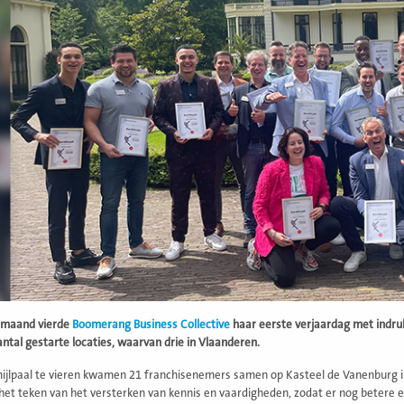
 maand vierde
Boomerang Business Collective
haar eerste verjaardag met indru
antal gestarte locaties, waarvan drie in Vlaanderen.
jlpaal te vieren kwamen 21 franchisenemers samen op Kasteel de Vanenburg in 
n het teken van het versterken van kennis en vaardigheden, zodat er nog beter