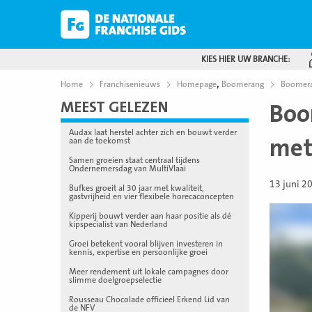
KIES HIER UW BRANCHE:
,
Home
Franchisenieuws
Homepage
Boomerang
Boomeran
MEEST GELEZEN
Boo
Audax laat herstel achter zich en bouwt verder
met
aan de toekomst
Samen groeien staat centraal tijdens
Ondernemersdag van MultiVlaai
13 juni 2
Bufkes groeit al 30 jaar met kwaliteit,
gastvrijheid en vier flexibele horecaconcepten
Kipperij bouwt verder aan haar positie als dé
kipspecialist van Nederland
Groei betekent vooral blijven investeren in
kennis, expertise en persoonlijke groei
Meer rendement uit lokale campagnes door
slimme doelgroepselectie
Rousseau Chocolade officieel Erkend Lid van
de NFV