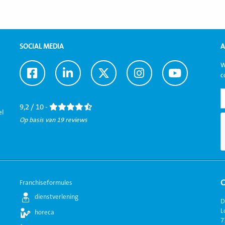
SOCIAL MEDIA
A
W
Ga
Ga
Ga
Ga
Ga
c
naar
naar
naar
naar
naar
Facebook
LinkedIn
Twitter
Instagram
Youtube
9,2 / 10 -
el
Op basis van 19 reviews
Franchiseformules
dienstverlening
D
L
horeca
7