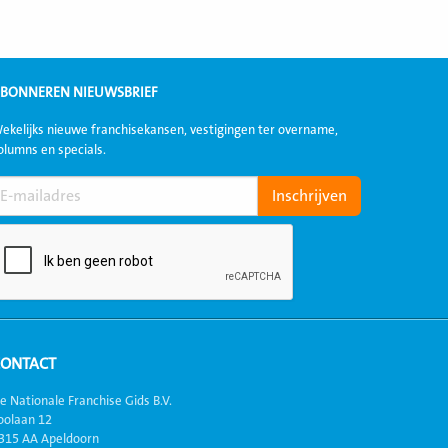
BONNEREN NIEUWSBRIEF
ekelijks nieuwe franchisekansen, vestigingen ter overname,
olumns en specials.
CONTACT
e Nationale Franchise Gids B.V.
oolaan 12
315 AA Apeldoorn