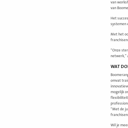
van worksh
van Boomer
Het succes
systemen e
Met het oo
franchisene
“Onze ster
netwerk,” 
WAT DO
Boomerang 
omvat trai
innovatiev
mogelijk o
flexibilit
profession
“Met de ju
franchisen
Wil je mee