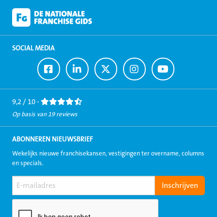
SOCIAL MEDIA
Ga
Ga
Ga
Ga
Ga
naar
naar
naar
naar
naar
Facebook
LinkedIn
Twitter
Instagram
Youtube
9,2 / 10 -
Op basis van 19 reviews
ABONNEREN NIEUWSBRIEF
Wekelijks nieuwe franchisekansen, vestigingen ter overname, columns
en specials.