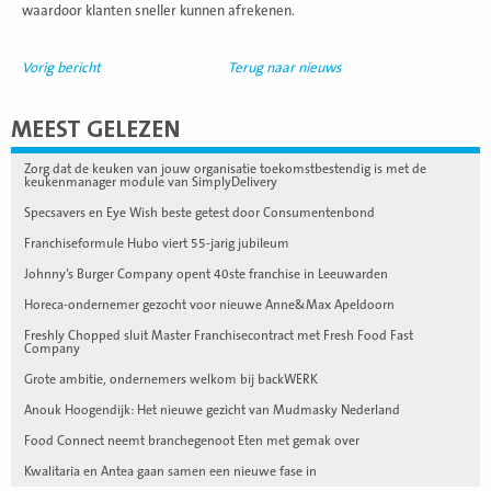
waardoor klanten sneller kunnen afrekenen.
Vorig bericht
Terug naar nieuws
MEEST GELEZEN
Zorg dat de keuken van jouw organisatie toekomstbestendig is met de
keukenmanager module van SimplyDelivery
Specsavers en Eye Wish beste getest door Consumentenbond
Franchiseformule Hubo viert 55-jarig jubileum
Johnny’s Burger Company opent 40ste franchise in Leeuwarden
Horeca-ondernemer gezocht voor nieuwe Anne&Max Apeldoorn
Freshly Chopped sluit Master Franchisecontract met Fresh Food Fast
Company
Grote ambitie, ondernemers welkom bij backWERK
Anouk Hoogendijk: Het nieuwe gezicht van Mudmasky Nederland
Food Connect neemt branchegenoot Eten met gemak over
Kwalitaria en Antea gaan samen een nieuwe fase in