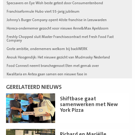
Specsavers en Eye Wish beste getest door Consumentenbond
Franchiseformule Hubo viert 55-jarig jubileum
Johnny’s Burger Company opent 40ste franchise in Leeuwarden
Horeca-ondernemer gezocht voor nieuwe Anne&Max Apeldoorn
Freshly Chopped sluit Master Franchisecontract met Fresh Food Fast
Company
Grote ambitie, ondernemers welkom bij backWERK
Anouk Hoogendijk: Het nieuwe gezicht van Mudmasky Nederland
Food Connect neemt branchegenoot Eten met gemak over
Kwalitaria en Antea gaan samen een nieuwe fase in
GERELATEERD NIEUWS
Lees
Shiftbase gaat
meer
samenwerken met New
York Pizza
Lees
Richard en Mariëlle