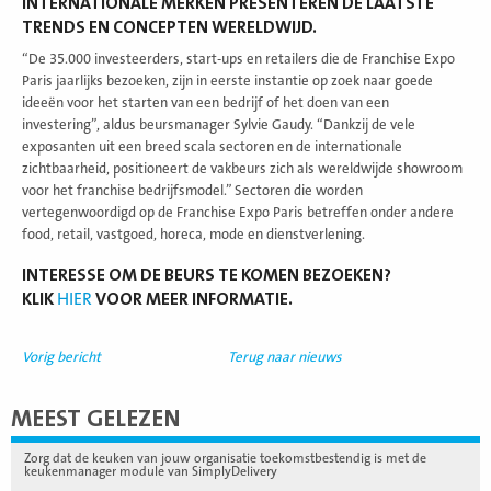
INTERNATIONALE MERKEN PRESENTEREN DE LAATSTE
TRENDS EN CONCEPTEN WERELDWIJD.
“De 35.000 investeerders, start-ups en retailers die de Franchise Expo
Paris jaarlijks bezoeken, zijn in eerste instantie op zoek naar goede
ideeën voor het starten van een bedrijf of het doen van een
investering”, aldus beursmanager Sylvie Gaudy. “Dankzij de vele
exposanten uit een breed scala sectoren en de internationale
zichtbaarheid, positioneert de vakbeurs zich als wereldwijde showroom
voor het franchise bedrijfsmodel.” Sectoren die worden
vertegenwoordigd op de Franchise Expo Paris betreffen onder andere
food, retail, vastgoed, horeca, mode en dienstverlening.
INTERESSE OM DE BEURS TE KOMEN BEZOEKEN?
KLIK
HIER
VOOR MEER INFORMATIE.
Vorig bericht
Terug naar nieuws
MEEST GELEZEN
Zorg dat de keuken van jouw organisatie toekomstbestendig is met de
keukenmanager module van SimplyDelivery