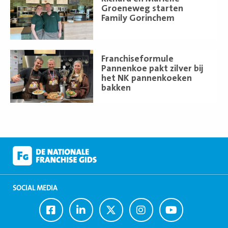
meer
Groeneweg starten
Family Gorinchem
Lees
Franchiseformule
meer
Pannenkoe pakt zilver bij
het NK pannenkoeken
bakken
SOCIAL MEDIA
Ga
Ga
Ga
Ga
Ga
naar
naar
naar
naar
naar