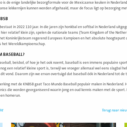
 is de enige landelijke bezorgformule voor de Mexicaanse keuken in Nederland 
nse lekkernijen kunnen worden afgehaald, maar de focus ligt op bezorging met
NBSB
estaat in 2022 110 jaar. In die jaren zijn honkbal en softbal in Nederland uit
 hier relatief klein zijn, spelen de nationale teams (Team Kingdom of the Nether
 het Koninkrijksteam regerend Europees Kampioen en het absolute hoogtepunt qu
rs het Wereldkampioenschap.
 BASEBALL?
aseball, beísbol, of hoe je het ook noemt, baseball is een immens populaire sport
nog een relatief kleine sport is, terwijl we vroeger allemaal wel eens slagbal h
e dit vond. Daarom zijn we ervan overtuigd dat baseball óók in Nederland tot d
rking met de KNBSB gaat Taco Mundo Baseball populair maken in Nederland. Ho
linics die worden georganiseerd waarin jong en oud kennis maken met de sport. Hi
een homerun.
ht
Terug naar nie
Lees
L