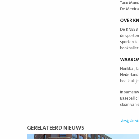
Taco Mundo
De Mexicaa
OVER K
De KNBSB b
de sporten
sporten is
honkballe
WAAROM
Honkbal, b
Nederland 
hoe leuk j
In samenwe
Baseball c
slaan van 
Vorig beric
GERELATEERD NIEUWS
Lees