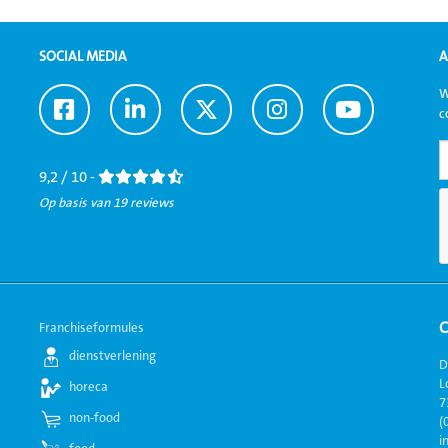
SOCIAL MEDIA
A
W
Ga
Ga
Ga
Ga
Ga
c
naar
naar
naar
naar
naar
Facebook
LinkedIn
Twitter
Instagram
Youtube
9,2 / 10 -
Op basis van 19 reviews
Franchiseformules
dienstverlening
D
L
horeca
7
non-food
(
i