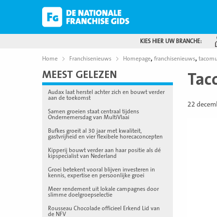
KIES HIER UW BRANCHE:
,
,
Home
Franchisenieuws
Homepage
franchisenieuws
tacom
MEEST GELEZEN
Tac
Audax laat herstel achter zich en bouwt verder
aan de toekomst
22 decem
Samen groeien staat centraal tijdens
Ondernemersdag van MultiVlaai
Bufkes groeit al 30 jaar met kwaliteit,
gastvrijheid en vier flexibele horecaconcepten
Kipperij bouwt verder aan haar positie als dé
kipspecialist van Nederland
Groei betekent vooral blijven investeren in
kennis, expertise en persoonlijke groei
Meer rendement uit lokale campagnes door
slimme doelgroepselectie
Rousseau Chocolade officieel Erkend Lid van
de NFV