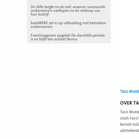
De stille leegte na de exit: waarom succesvolle
ondernemers vastlopen na de verkoop van
hun bedrijf
backWERK zet in op uitbreiding met betrokken
ondernemers
Franchisegevers opgelet! De standstill-periode
is en blijft een actueel thema
Taco Mun
OVER T
Taco Mundo
zoals taco
bereid zod
uitstekend