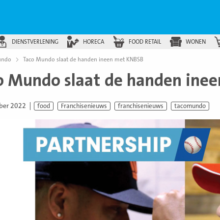
DIENSTVERLENING
HORECA
FOOD RETAIL
WONEN
undo
Taco Mundo slaat de handen ineen met KNBSB
o Mundo slaat de handen ine
ber 2022
food
Franchisenieuws
franchisenieuws
tacomundo