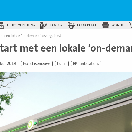
DIENSTVERLENING
HORECA
FOOD RETAIL
WONEN
met een lokale ‘on-demand’ bezorgdienst
start met een lokale ‘on-dema
ber 2019
Franchisenieuws
home
BP Tankstations