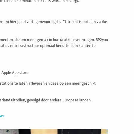
dan binnen 30 minuten per fiets worden bezorgd.
sen) hier goed vertegenwoordigd is. “Utrecht is ook een vlakke
menten, die om meer gemak in hun drukke leven vragen. BP2you
ocaties en infrastructuur optimaal benutten om klanten te
e Apple App store.
kstations te laten afleveren en deze op een meer geschikt
derland uitrollen, gevolgd door andere Europese landen.
uws
ees