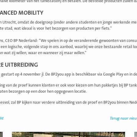
halve kilometer van het tankstation) en betalen. De bestelde producten zullen 
ANCED MOBILITY
in Utrecht, omdat de doelgroep (onder andere studenten en jonge werkende men
e stad, wat ideaal is voor het bezorgen van producten per fiets.”
s, CEO BP Nederland: “We spelen in op de veranderende gewoonten van consu
s een logische, volgende stap in ons aanbod, waarbij we onze bestaande retail l
an wat zij willen, waar en wanneer zij maar willen.”
E UITBREIDING
s gestart op 4 november jl. De BP2you app is beschikbaar via Google Play en in d
iding van de proef kunnen klanten er ook voor kiezen om hun pakketjes bij BP tan
e laten bezorgen op een door hen opgegeven locatie.
cesvol, zal BP kijken naar verdere uitbreiding van de proef en BP2you binnen Ne
ht
Terug naar nie
Lees
L