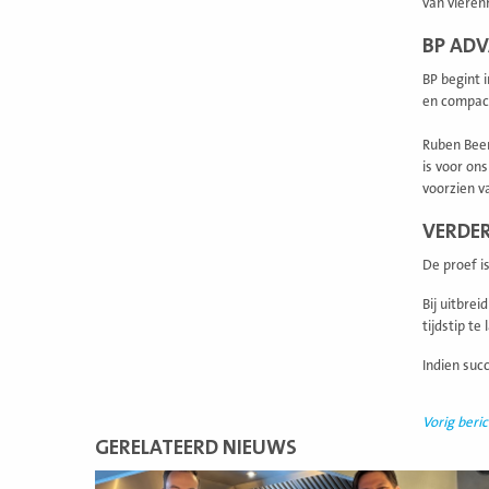
van vieren
BP ADV
BP begint 
en compact
Ruben Been
is voor on
voorzien v
VERDER
De proef i
Bij uitbre
tijdstip t
Indien suc
Vorig beric
GERELATEERD NIEUWS
Lees