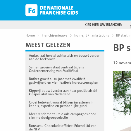
KIES HIER UW BRANCHE:
,
Home
Franchisenieuws
home
BP Tankstations
BP start 
MEEST GELEZEN
BP 
Audax laat herstel achter zich en bouwt verder
aan de toekomst
12 novem
Samen groeien staat centraal tijdens
Ondernemersdag van MultiVlaai
Bufkes groeit al 30 jaar met kwaliteit,
gastvrijheid en vier flexibele horecaconcepten
Kipperij bouwt verder aan haar positie als dé
kipspecialist van Nederland
Groei betekent vooral blijven investeren in
kennis, expertise en persoonlijke groei
Meer rendement uit lokale campagnes door
slimme doelgroepselectie
Rousseau Chocolade officieel Erkend Lid van
de NFV