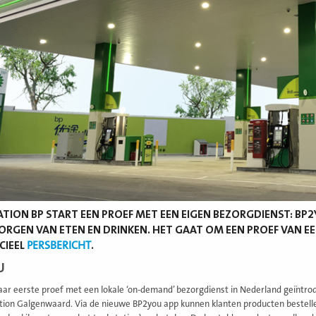
TION BP START EEN PROEF MET EEN EIGEN BEZORGDIENST: BP2
ORGEN VAN ETEN EN DRINKEN. HET GAAT OM EEN PROEF VAN EE
CIEEL
PERSBERICHT
.
U
aar eerste proef met een lokale ‘on-demand’ bezorgdienst in Nederland geïntrodu
tion Galgenwaard. Via de nieuwe BP2you app kunnen klanten producten bestellen,