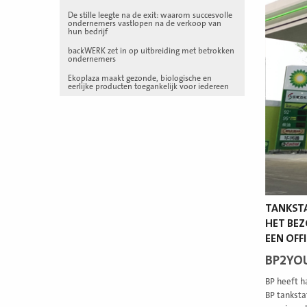
De stille leegte na de exit: waarom succesvolle
ondernemers vastlopen na de verkoop van
hun bedrijf
backWERK zet in op uitbreiding met betrokken
ondernemers
Ekoplaza maakt gezonde, biologische en
eerlijke producten toegankelijk voor iedereen
TANKSTA
HET BEZ
EEN OFFI
BP2YO
BP heeft h
BP tanksta