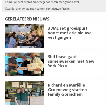
Food Connect neemt branchegenoot Eten met gemak over
Kwalitaria en Antea gaan samen een nieuwe fase in
GERELATEERD NIEUWS
Lees
30ML zet groeispurt
meer
voort met drie nieuwe
vestigingen
Lees
Shiftbase gaat
meer
samenwerken met New
York Pizza
Lees
Richard en Mariëlle
meer
Groeneweg starten
Family Gorinchem