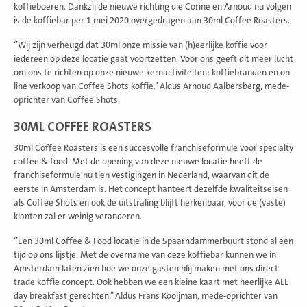
koffieboeren. Dankzij de nieuwe richting die Corine en Arnoud nu volgen
is de koffiebar per 1 mei 2020 overgedragen aan 30ml Coffee Roasters.
‘’Wij zijn verheugd dat 30ml onze missie van (h)eerlijke koffie voor
iedereen op deze locatie gaat voortzetten. Voor ons geeft dit meer lucht
om ons te richten op onze nieuwe kernactiviteiten: koffiebranden en on-
line verkoop van Coffee Shots koffie.’’ Aldus Arnoud Aalbersberg, mede-
oprichter van Coffee Shots.
30ML COFFEE ROASTERS
30ml Coffee Roasters is een succesvolle franchiseformule voor specialty
coffee & food. Met de opening van deze nieuwe locatie heeft de
franchiseformule nu tien vestigingen in Nederland, waarvan dit de
eerste in Amsterdam is. Het concept hanteert dezelfde kwaliteitseisen
als Coffee Shots en ook de uitstraling blijft herkenbaar, voor de (vaste)
klanten zal er weinig veranderen.
‘’Een 30ml Coffee & Food locatie in de Spaarndammerbuurt stond al een
tijd op ons lijstje. Met de overname van deze koffiebar kunnen we in
Amsterdam laten zien hoe we onze gasten blij maken met ons direct
trade koffie concept. Ook hebben we een kleine kaart met heerlijke ALL
day breakfast gerechten.’’ Aldus Frans Kooijman, mede-oprichter van