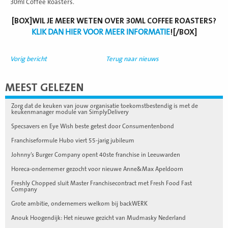
30ml Coffee Roasters.
[BOX]WIL JE MEER WETEN OVER 30ML COFFEE ROASTERS?
KLIK DAN HIER VOOR MEER INFORMATIE
![/BOX]
Vorig bericht
Terug naar nieuws
MEEST GELEZEN
Zorg dat de keuken van jouw organisatie toekomstbestendig is met de
keukenmanager module van SimplyDelivery
Specsavers en Eye Wish beste getest door Consumentenbond
Franchiseformule Hubo viert 55-jarig jubileum
Johnny’s Burger Company opent 40ste franchise in Leeuwarden
Horeca-ondernemer gezocht voor nieuwe Anne&Max Apeldoorn
Freshly Chopped sluit Master Franchisecontract met Fresh Food Fast
Company
Grote ambitie, ondernemers welkom bij backWERK
Anouk Hoogendijk: Het nieuwe gezicht van Mudmasky Nederland