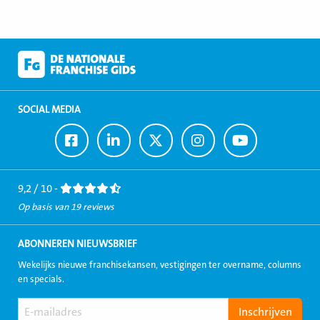
SOCIAL MEDIA
Ga
Ga
Ga
Ga
Ga
naar
naar
naar
naar
naar
Facebook
LinkedIn
Twitter
Instagram
Youtube
9,2 / 10 -
Op basis van 19 reviews
ABONNEREN NIEUWSBRIEF
Wekelijks nieuwe franchisekansen, vestigingen ter overname, columns
en specials.