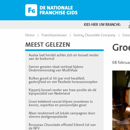
KIES HIER UW BRANCHE:
,
Home
Franchisenieuws
home
Chocolate Company
Groe
MEEST GELEZEN
Gro
Audax laat herstel achter zich en bouwt verder
aan de toekomst
08 februa
Samen groeien staat centraal tijdens
Ondernemersdag van MultiVlaai
Bufkes groeit al 30 jaar met kwaliteit,
gastvrijheid en vier flexibele horecaconcepten
Kipperij bouwt verder aan haar positie als dé
kipspecialist van Nederland
Groei betekent vooral blijven investeren in
kennis, expertise en persoonlijke groei
Meer rendement uit lokale campagnes door
slimme doelgroepselectie
Rousseau Chocolade officieel Erkend Lid van
de NFV