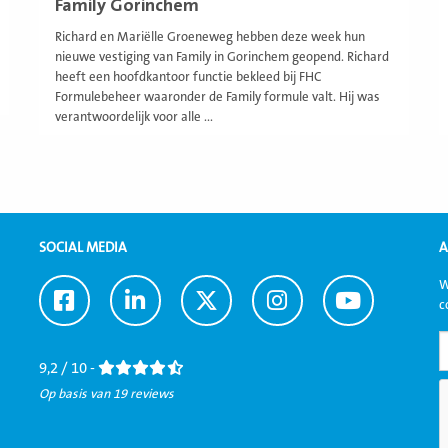
Family Gorinchem
Richard en Mariëlle Groeneweg hebben deze week hun
nieuwe vestiging van Family in Gorinchem geopend. Richard
heeft een hoofdkantoor functie bekleed bij FHC
Formulebeheer waaronder de Family formule valt. Hij was
verantwoordelijk voor alle ...
SOCIAL MEDIA
A
W
Ga
Ga
Ga
Ga
Ga
c
naar
naar
naar
naar
naar
Facebook
LinkedIn
Twitter
Instagram
Youtube
9,2 / 10 -
Op basis van 19 reviews