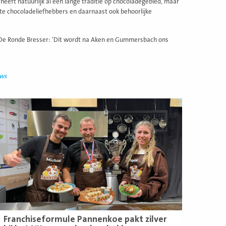
ië heeft natuurlijk al een lange traditie op chocoladegebied, maar
rote chocoladeliefhebbers en daarnaast ook behoorlijke
 De Ronde Bresser: ‘Dit wordt na Aken en Gummersbach ons
uws
ees
eer
Franchiseformule Pannenkoe pakt zilver