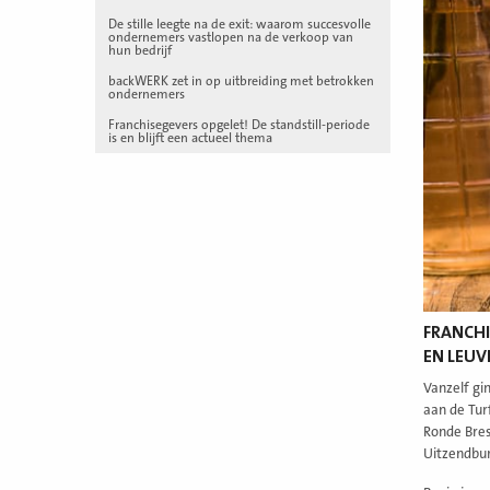
De stille leegte na de exit: waarom succesvolle
ondernemers vastlopen na de verkoop van
hun bedrijf
backWERK zet in op uitbreiding met betrokken
ondernemers
Franchisegevers opgelet! De standstill-periode
is en blijft een actueel thema
FRANCH
EN LEUV
Vanzelf gi
aan de Tur
Ronde Bres
Uitzendbur