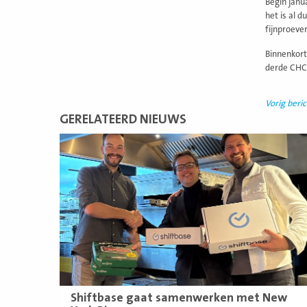
Begin janua
het is al 
fijnproever
Binnenkort
derde CHCO
Vorig beric
GERELATEERD NIEUWS
Lees
meer
Shiftbase gaat samenwerken met New