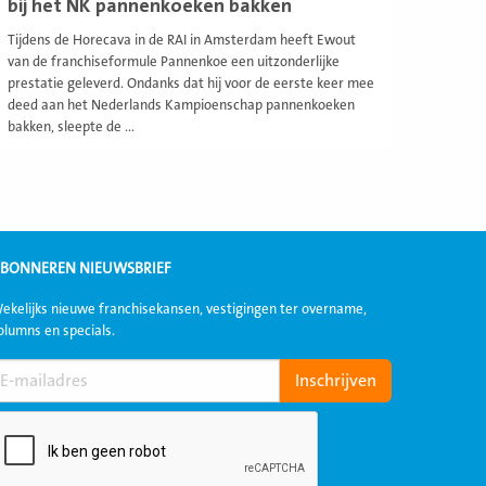
bij het NK pannenkoeken bakken
Tijdens de Horecava in de RAI in Amsterdam heeft Ewout
van de franchiseformule Pannenkoe een uitzonderlijke
prestatie geleverd. Ondanks dat hij voor de eerste keer mee
deed aan het Nederlands Kampioenschap pannenkoeken
bakken, sleepte de ...
BONNEREN NIEUWSBRIEF
ekelijks nieuwe franchisekansen, vestigingen ter overname,
olumns en specials.