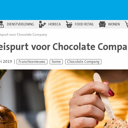
DIENSTVERLENING
HORECA
FOOD RETAIL
WONEN
ispurt voor Chocolate Company
eispurt voor Chocolate Comp
ri 2019
Franchisenieuws
home
Chocolate Company