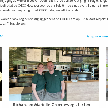
ri jl. ging de winkel in Leuven open. ‘Dit is onze eerste vestiging in België. Belg
duidelijk dat de CHCO Hotchocspoon ook in België in de smaak valt. Belgen zijn g
s, en dit zien wij terug in het CHCO café’, vertelt Alexander.
 wordt er ook nog een vestiging geopend op CHCO Café op Düsseldorf Airport.
 Café in Duitsland’.
ht
Terug naar nie
Lees
L
meer
m
Richard en Mariëlle Groeneweg starten