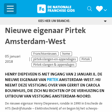
Menu
Zoeken
KIES HIER UW BRANCHE:
Nieuwe eigenaar Pirtek
Amsterdam-West
Franchisenieuws
home
05 januari
pirtek-slangen-en-appendages
Pirtek
2018
Pirtek slangen & appendages
HENRY DIEPEVEEN IS MET INGANG VAN 2 JANUARI JL. DE
NIEUWE EIGENAAR VAN
PIRTEK
AMSTERDAM-WEST. HIJ
NEEMT DEZE VESTIGING OVER VAN GERRIT EN CAROLA
BOUWHUIS, DIE ZICH NU RICHTEN OP DE VERHUIZING EN
UITBOUW VAN VESTIGING AMSTERDAM-NOORD.
De nieuwe eigenaar Henry Diepeveen, rondde in 1990 in Enschede de
HTS (bedrijfskunde – Elektrotechniek) af en begon bij het scheeps-