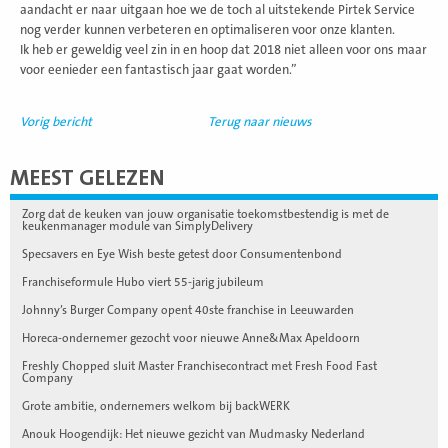
aandacht er naar uitgaan hoe we de toch al uitstekende Pirtek Service
nog verder kunnen verbeteren en optimaliseren voor onze klanten.
Ik heb er geweldig veel zin in en hoop dat 2018 niet alleen voor ons maar
voor eenieder een fantastisch jaar gaat worden.”
Vorig bericht
Terug naar nieuws
MEEST GELEZEN
Zorg dat de keuken van jouw organisatie toekomstbestendig is met de
keukenmanager module van SimplyDelivery
Specsavers en Eye Wish beste getest door Consumentenbond
Franchiseformule Hubo viert 55-jarig jubileum
Johnny’s Burger Company opent 40ste franchise in Leeuwarden
Horeca-ondernemer gezocht voor nieuwe Anne&Max Apeldoorn
Freshly Chopped sluit Master Franchisecontract met Fresh Food Fast
Company
Grote ambitie, ondernemers welkom bij backWERK
Anouk Hoogendijk: Het nieuwe gezicht van Mudmasky Nederland