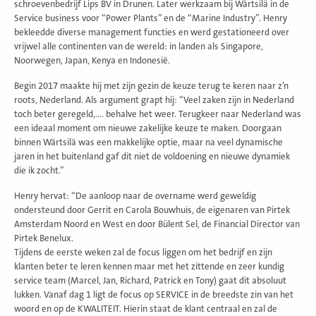
schroevenbedrijf Lips BV in Drunen. Later werkzaam bij Wärtsilä in de
Service business voor “Power Plants” en de “Marine Industry”. Henry
bekleedde diverse management functies en werd gestationeerd over
vrijwel alle continenten van de wereld: in landen als Singapore,
Noorwegen, Japan, Kenya en Indonesië.
Begin 2017 maakte hij met zijn gezin de keuze terug te keren naar z’n
roots, Nederland. Als argument grapt hij: “Veel zaken zijn in Nederland
toch beter geregeld,…. behalve het weer. Terugkeer naar Nederland was
een ideaal moment om nieuwe zakelijke keuze te maken. Doorgaan
binnen Wärtsilä was een makkelijke optie, maar na veel dynamische
jaren in het buitenland gaf dit niet de voldoening en nieuwe dynamiek
die ik zocht.”
Henry hervat: “De aanloop naar de overname werd geweldig
ondersteund door Gerrit en Carola Bouwhuis, de eigenaren van Pirtek
Amsterdam Noord en West en door Bülent Sel, de Financial Director van
Pirtek Benelux.
Tijdens de eerste weken zal de focus liggen om het bedrijf en zijn
klanten beter te leren kennen maar met het zittende en zeer kundig
service team (Marcel, Jan, Richard, Patrick en Tony) gaat dit absoluut
lukken. Vanaf dag 1 ligt de focus op SERVICE in de breedste zin van het
woord en op de KWALITEIT. Hierin staat de klant centraal en zal de