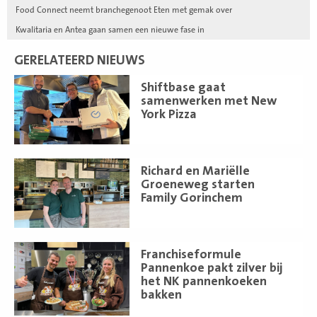
Food Connect neemt branchegenoot Eten met gemak over
Kwalitaria en Antea gaan samen een nieuwe fase in
GERELATEERD NIEUWS
Lees
Shiftbase gaat
meer
samenwerken met New
York Pizza
Lees
Richard en Mariëlle
meer
Groeneweg starten
Family Gorinchem
Lees
Franchiseformule
meer
Pannenkoe pakt zilver bij
het NK pannenkoeken
bakken