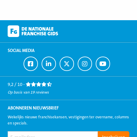
SOCIAL MEDIA
Ga
Ga
Ga
Ga
Ga
naar
naar
naar
naar
naar
Facebook
LinkedIn
Twitter
Instagram
Youtube
9,2 / 10 -
Op basis van 19 reviews
ABONNEREN NIEUWSBRIEF
Wekelijks nieuwe franchisekansen, vestigingen ter overname, columns
en specials.