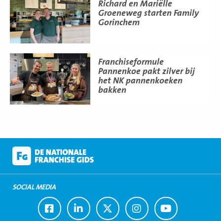
Lees
Richard en Mariëlle
meer
Groeneweg starten Family
Gorinchem
Lees
Franchiseformule
meer
Pannenkoe pakt zilver bij
het NK pannenkoeken
bakken
SOCIAL MEDIA
Ga
Ga
Ga
Ga
Ga
naar
naar
naar
naar
naar