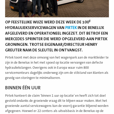
E
OP FEESTELIJKE WIJZE WERD DEZE WEEK DE 100
HYDRAULIEKSERVICEWAGEN VAN
PIRTEK
IN DE BENELUX
AFGELEVERD EN OPERATIONEEL INGEZET. DIT BETROF EEN
MERCEDES SPRINTER DIE WERD OPGELEVERD AAN PIRTEK
GRONINGEN. TROTSE EIGENAAR/DIRECTEUR HENRY
GREUTER NAM DE SLEUTEL IN ONTVANGST.
Pirtek toont met deze omvang van het wagenpark aan de marktleider te
zijn in de Benelux in het met spoed op locatie vervangen van defecte
hydrauliekslangen. Overigens ook in Europa waar ruim 800
servicemonteurs dagelijks onderweg zijn om de stilstand van klanten als
gevolg van storingen te minimaliseren.
BINNEN ÉÉN UUR
Pirtek hanteert de claim ‘binnen 1 uur op locatie’ en heeft zich tot doel
gesteld ondanks de groeiende vraag dit te blijven waar maken. Met het
groeiende aantal servicewagens kan de voorrij-garantie blijvend worden
afgegeven. Hoewel er 22 centers als uitvalsbasis in de Benelux op de