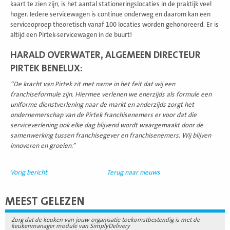
kaart te zien zijn, is het aantal stationeringslocaties in de praktijk veel
hoger. Iedere servicewagen is continue onderweg en daarom kan een
serviceoproep theoretisch vanaf 100 locaties worden gehonoreerd. Er is
altijd een Pirtek-servicewagen in de buurt!
HARALD OVERWATER, ALGEMEEN DIRECTEUR
PIRTEK BENELUX:
“De kracht van Pirtek zit met name in het feit dat wij een
franchiseformule zijn. Hiermee verlenen we enerzijds als formule een
uniforme dienstverlening naar de markt en anderzijds zorgt het
ondernemerschap van de Pirtek franchisenemers er voor dat die
serviceverlening ook elke dag blijvend wordt waargemaakt door de
samenwerking tussen franchisegever en franchisenemers. Wij blijven
innoveren en groeien.”
Vorig bericht
Terug naar nieuws
MEEST GELEZEN
Zorg dat de keuken van jouw organisatie toekomstbestendig is met de
keukenmanager module van SimplyDelivery