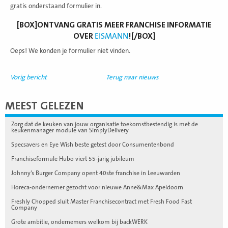
gratis onderstaand formulier in.
[BOX]ONTVANG GRATIS MEER FRANCHISE INFORMATIE
OVER
EISMANN
![/BOX]
Oeps! We konden je formulier niet vinden.
Vorig bericht
Terug naar nieuws
MEEST GELEZEN
Zorg dat de keuken van jouw organisatie toekomstbestendig is met de
keukenmanager module van SimplyDelivery
Specsavers en Eye Wish beste getest door Consumentenbond
Franchiseformule Hubo viert 55-jarig jubileum
Johnny’s Burger Company opent 40ste franchise in Leeuwarden
Horeca-ondernemer gezocht voor nieuwe Anne&Max Apeldoorn
Freshly Chopped sluit Master Franchisecontract met Fresh Food Fast
Company
Grote ambitie, ondernemers welkom bij backWERK