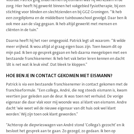
zorg. Hier heeft hij gewerkt binnen het vakgebied fysiotherapie, bij een
stichting voor blinden en slechtzienden en bij GGZ Groningen. “Ik heb
een zorgdiploma en de middelbare tuinbouwschool gevolgd. Daar ben ik
ook mee aan de slag gegaan. Ik heb altijd gewerkt met mensen en
cliënten in de tuin.”
Daarna heeft hij het roer omgegooid. Patrick legt uit waarom: “Ik wilde
meer vrijheid. Ik wou altijd al graag eigen baas zijn. Toen kwam dit op
mijn pad. Ik ben op gesprek gegaan en heb daarna meegelopen met een
bestaande franchisenemer. Ik heb het vak beter leren kennen en dacht
‘dit is net wat ik leuk vind’. Dat bleek te kloppen.”
HOE BEN JE IN CONTACT GEKOMEN MET EISMANN?
Patrick is via een bestaande franchisenemer in contact gekomen met de
franchiseformule. “Een collega, André, die nog steeds eismann is, kwam
veertien jaar geleden aan de deur. Ik was toen net verhuisd. De vorige
eigenaar die daar vlak voor mij woonde was al klant van eismann. Andre
dacht ‘wie weet wil de nieuwe eigenaar van dit huis ook wel klant
worden.’ Wij zijn toen ook klant geworden.”
“Achterop de diepvrieswagen van André stond ‘Collega’s gezocht’ en ik
besloot het gesprek aan te gaan. Zo gezegd, zo gedaan. Ik ben op