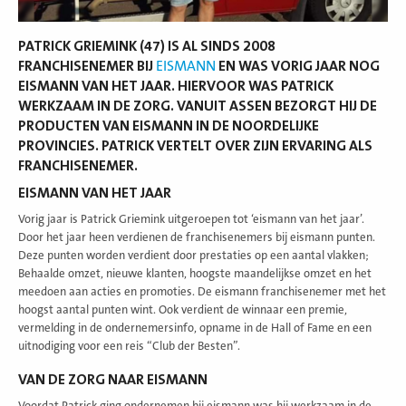
PATRICK GRIEMINK (47) IS AL SINDS 2008
FRANCHISENEMER BIJ
EISMANN
EN WAS VORIG JAAR NOG
EISMANN VAN HET JAAR. HIERVOOR WAS PATRICK
WERKZAAM IN DE ZORG. VANUIT ASSEN BEZORGT HIJ DE
PRODUCTEN VAN EISMANN IN DE NOORDELIJKE
PROVINCIES. PATRICK VERTELT OVER ZIJN ERVARING ALS
FRANCHISENEMER.
EISMANN VAN HET JAAR
Vorig jaar is Patrick Griemink uitgeroepen tot ‘eismann van het jaar’.
Door het jaar heen verdienen de franchisenemers bij eismann punten.
Deze punten worden verdient door prestaties op een aantal vlakken;
Behaalde omzet, nieuwe klanten, hoogste maandelijkse omzet en het
meedoen aan acties en promoties. De eismann franchisenemer met het
hoogst aantal punten wint. Ook verdient de winnaar een premie,
vermelding in de ondernemersinfo, opname in de Hall of Fame en een
uitnodiging voor een reis “Club der Besten”.
VAN DE ZORG NAAR EISMANN
Voordat Patrick ging ondernemen bij eismann was hij werkzaam in de