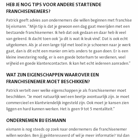
HEB JE NOG TIPS VOOR ANDERE STARTENDE
FRANCHISENEMERS?
Patrick geeft advies aan ondernemers die willen beginnen met franchise
bij eismann. “Mijn tip is dat je gewoon een dag gaat meerijden met een
bestaande franchisenemer. Ik heb dat ook gedaan en daar heb ik veel
van geleerd. Ik dacht toen ook ‘ja dit is wat ik leuk vind’. Dat is ook echt
uitgekomen. Als je al een lange tijd met lood in je schoenen naar je werk
gaat, dan is dit echt een manier om iets anders te gaan doen. Er is een
kleine investering nodig, er is een goede boterham te verdienen, veel
vrijheid en goede klantencontacten. Ik kan het echt iedereen aanraden.”
WAT ZIJN EIGENSCHAPPEN WAAROVER EEN
FRANCHISENEMER MOET BESCHIKKEN?
Patrick vertelt over welke eigenschappen je als franchisenemer moet
beschikken. “Je moet natuurlijk wel een beetje avontuurlijk zijn. Je moet
commercieel en klantvriendelijk ingesteld zijn. Ook moet je kansen zien
liggen en hard kunnen werken. Het is geen 9 tot 5 mentaliteit.”
ONDERNEMEN BIJ EISMANN
eismann is nog steeds op zoek naar ondernemers die franchisenemer
willen worden. Ben jij geïnteresseerd of wil je meer informatie? Vul dan