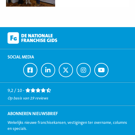
SOCIAL MEDIA
Ga
Ga
Ga
Ga
Ga
naar
naar
naar
naar
naar
Facebook
LinkedIn
Twitter
Instagram
Youtube
9,2 / 10 -
Op basis van 19 reviews
ABONNEREN NIEUWSBRIEF
Wekelijks nieuwe franchisekansen, vestigingen ter overname, columns
en specials.