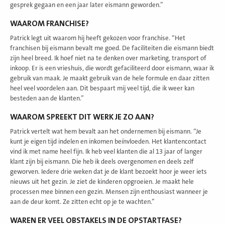
gesprek gegaan en een jaar later eismann geworden.”
WAAROM FRANCHISE?
Patrick legt uit waarom hij heeft gekozen voor franchise. “Het
franchisen bij eismann bevalt me goed. De faciliteiten die eismann biedt
zijn heel breed. Ik hoef niet na te denken over marketing, transport of
inkoop. Er is een vrieshuis, die wordt gefaciliteerd door eismann, waar ik
gebruik van maak. Je maakt gebruik van de hele formule en daar zitten
heel veel voordelen aan. Dit bespaart mij veel tijd, die ik weer kan
besteden aan de klanten.”
WAAROM SPREEKT DIT WERK JE ZO AAN?
Patrick vertelt wat hem bevalt aan het ondernemen bij eismann. “Je
kunt je eigen tijd indelen en inkomen beïnvloeden. Het klantencontact
vind ik met name heel fijn. Ik heb veel klanten die al 13 jaar of langer
klant zijn bij eismann. Die heb ik deels overgenomen en deels zelf
geworven. Iedere drie weken dat je de klant bezoekt hoor je weer iets
nieuws uit het gezin. Je ziet de kinderen opgroeien. Je maakt hele
processen mee binnen een gezin. Mensen zijn enthousiast wanneer je
aan de deur komt. Ze zitten echt op je te wachten.”
WAREN ER VEEL OBSTAKELS IN DE OPSTARTFASE?