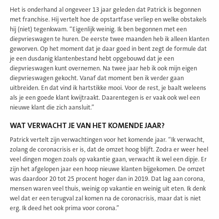
Het is onderhand al ongeveer 13 jaar geleden dat Patrick is begonnen
met franchise. Hij vertelt hoe de opstartfase verliep en welke obstakels
hij (niet) tegenkwam. “Eigenlijk weinig. Ik ben begonnen met een
diepvrieswagen te huren. De eerste twee maanden heb ik alleen klanten
geworven. Op het moment dat je daar goed in bent zegt de formule dat
je een dusdanig klantenbestand hebt opgebouwd dat je een
diepvrieswagen kunt overnemen. Na twee jaar heb ik ook mijn eigen
diepvrieswagen gekocht. Vanaf dat moment ben ik verder gaan
uitbreiden. En dat vind ik hartstikke mooi. Voor de rest, je baalt weleens
als je een goede klant kwijtraakt. Daarentegen is er vaak ook wel een
nieuwe klant die zich aansluit.”
WAT VERWACHT JE VAN HET KOMENDE JAAR?
Patrick vertelt zijn verwachtingen voor het komende jaar. “Ik verwacht,
zolang de coronacrisis er is, dat de omzet hoog blijft. Zodra er weer heel
veel dingen mogen zoals op vakantie gaan, verwacht ik wel een dipje. Er
zijn het afgelopen jaar een hoop nieuwe klanten bijgekomen. De omzet
was daardoor 20 tot 25 procent hoger dan in 2019. Dat lag aan corona,
mensen waren veel thuis, weinig op vakantie en weinig uit eten. Ik denk
wel dat er een terugval zal komen na de coronacrisis, maar dat is niet
erg. Ik deed het ook prima voor corona.”