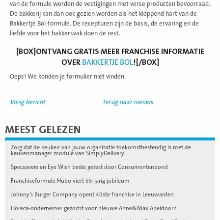
van de formule worden de vestigingen met verse producten bevoorraad.
De bakkerij kan dan ook gezien worden als het kloppend hart van de
Bakkertje Bol-formule. De recepturen zijn de basis, de ervaring en de
liefde voor het bakkersvak doen de rest.
[BOX]ONTVANG GRATIS MEER FRANCHISE INFORMATIE
OVER
BAKKERTJE BOL
![/BOX]
Oeps! We konden je formulier niet vinden.
Vorig bericht
Terug naar nieuws
MEEST GELEZEN
Zorg dat de keuken van jouw organisatie toekomstbestendig is met de
keukenmanager module van SimplyDelivery
Specsavers en Eye Wish beste getest door Consumentenbond
Franchiseformule Hubo viert 55-jarig jubileum
Johnny’s Burger Company opent 40ste franchise in Leeuwarden
Horeca-ondernemer gezocht voor nieuwe Anne&Max Apeldoorn