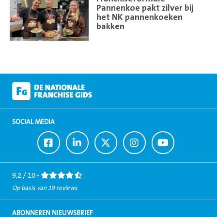
meer
Pannenkoe pakt zilver bij
het NK pannenkoeken
bakken
SOCIAL MEDIA
Ga
Ga
Ga
Ga
Ga
naar
naar
naar
naar
naar
Facebook
LinkedIn
Twitter
Instagram
Youtube
9,2 / 10 -
Op basis van 19 reviews
ABONNEREN NIEUWSBRIEF