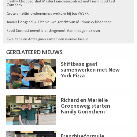
Freshly Chopped sluit Master Franchisecontract met Fresh Food Fast
Company
Grote ambitie, ondernemers welkom bij backWERK
Anouk Hoogendijk: Het nieuwe gezicht van Mudmasky Nederland
Food Connect neemt branchegenoot Eten met gemak over
Kwalitaria en Antea gaan samen een nieuwe fase in
GERELATEERD NIEUWS
Lees
Shiftbase gaat
meer
samenwerken met New
York Pizza
Lees
Richard en Mariëlle
meer
Groeneweg starten
Family Gorinchem
Lees
Franchiseformule