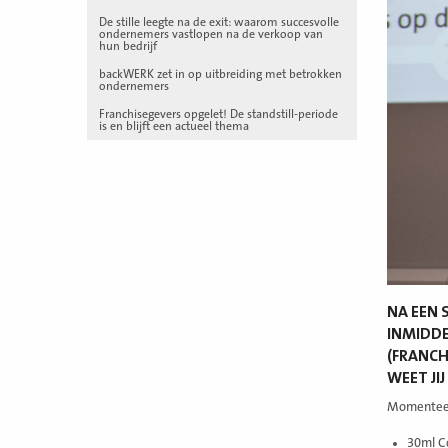
De stille leegte na de exit: waarom succesvolle
ondernemers vastlopen na de verkoop van
hun bedrijf
backWERK zet in op uitbreiding met betrokken
ondernemers
Franchisegevers opgelet! De standstill-periode
is en blijft een actueel thema
NA EEN 
INMIDDE
(FRANCH
WEET JI
Momenteel 
30ml C