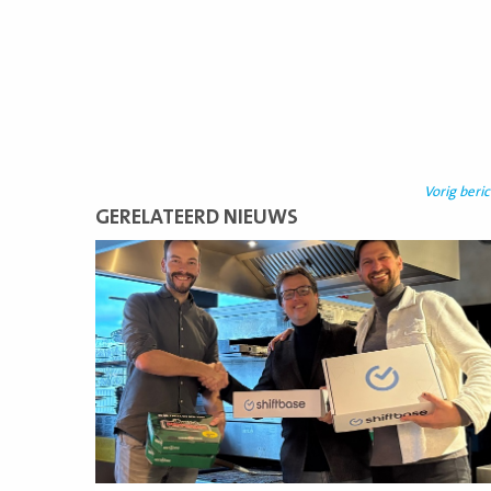
Vorig beric
GERELATEERD NIEUWS
Lees
meer