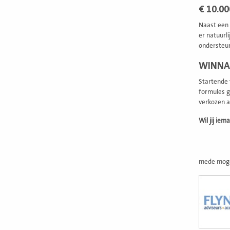
€ 10.00
Naast een 
er natuurl
ondersteun
WINNA
Startende 
formules g
verkozen a
Wil jij ie
mede moge