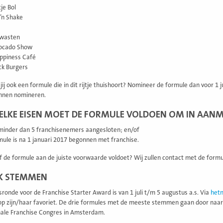
je Bol
’n Shake
wasten
ocado Show
ppiness Café
k Burgers
jij ook een formule die in dit rijtje thuishoort? Nomineer de formule dan voor 1 ju
unnen nomineren.
LKE EISEN MOET DE FORMULE VOLDOEN OM IN AANM
 minder dan 5 franchisenemers aangesloten; en/of
ule is na 1 januari 2017 begonnen met franchise.
 of de formule aan de juiste voorwaarde voldoet? Wij zullen contact met de form
EK STEMMEN
sronde voor de Franchise Starter Award is van 1 juli t/m 5 augustus a.s. Via
hetn
 zijn/haar favoriet. De drie formules met de meeste stemmen gaan door naar de 
ale Franchise Congres in Amsterdam.