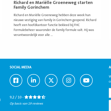
Richard en Mariëlle Groeneweg starten
Family Gorinchem
Richard en Mariëlle Groeneweg hebben deze week hun
nieuwe vestiging van Family in Gorinchem geopend. Richard
heeft een hoofdkantoor functie bekleed bij FHC
Formulebeheer waaronder de Family formule valt. Hij was
verantwoordelijk voor alle ...
SOCIAL MEDIA
A
W
Ga
Ga
Ga
Ga
Ga
c
naar
naar
naar
naar
naar
Facebook
LinkedIn
Twitter
Instagram
Youtube
9,2 / 10 -
l
Op basis van 19 reviews