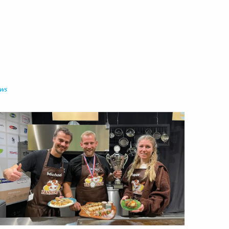
uws
ees
eer