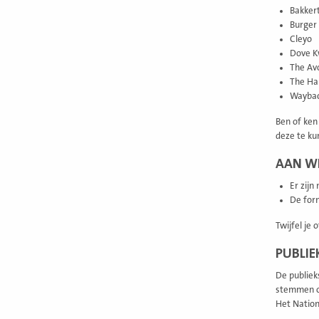
Bakkert
Burger 
Cleyo
Dove K
The Av
The Ha
Waybac
Ben of ken 
deze te k
AAN WE
Er zijn
De form
Twijfel je
PUBLI
De publiek
stemmen op
Het Nation