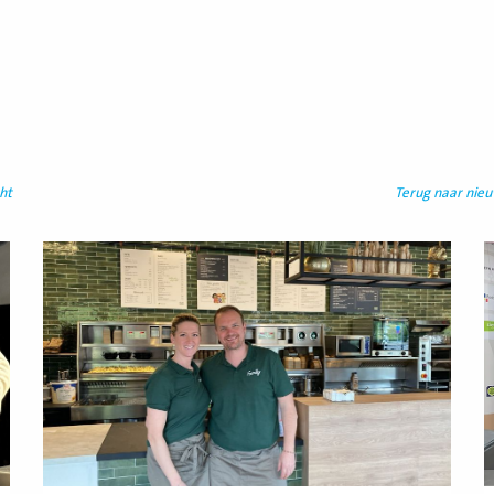
ht
Terug naar nie
Lees
L
meer
m