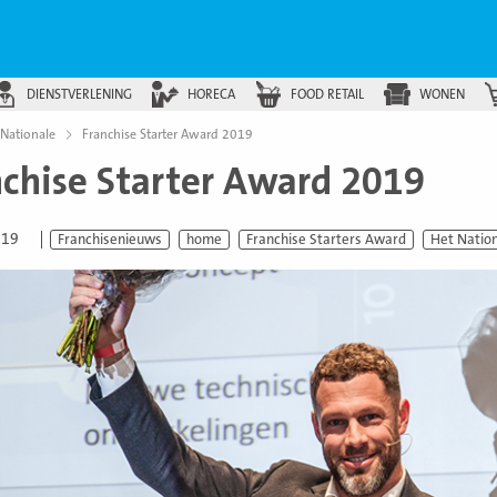
DIENSTVERLENING
HORECA
FOOD RETAIL
WONEN
 Nationale
Franchise Starter Award 2019
nchise Starter Award 2019
019
Franchisenieuws
home
Franchise Starters Award
Het Natio