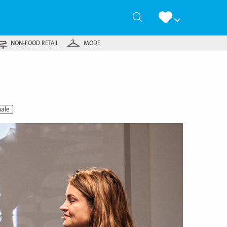
Zoeken
NON-FOOD RETAIL
MODE
nale