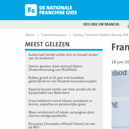
KIES HIER UW BRANCHE:
,
,
Home
Franchisenieuws
home
Franchise Starters Award
Het
MEEST GELEZEN
Fra
Audax laat herstel achter zich en bouwt verder
aan de toekomst
18 juni 2
Samen groeien staat centraal tijdens
Ondernemersdag van MultiVlaai
Bufkes groeit al 30 jaar met kwaliteit,
gastvrijheid en vier flexibele horecaconcepten
Kipperij bouwt verder aan haar positie als dé
kipspecialist van Nederland
Groei betekent vooral blijven investeren in
kennis, expertise en persoonlijke groei
Meer rendement uit lokale campagnes door
slimme doelgroepselectie
Rousseau Chocolade officieel Erkend Lid van
de NFV