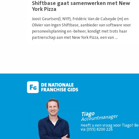
Shiftbase gaat samenwerken met New
York Pizza
Joost Geurtsen(l, NYP), Frédéric Van de Calseyde (m) en
Olivier van Ingen Shiftbase, aanbieder van software voor
personeelsplanning en -beheer, kondigt met trots haar
partnerschap aan met New York Pizza, een van ...
Tiago
Accountmanager
Heeft u een vraag voor Tiago? Be
via (055) 8200 226