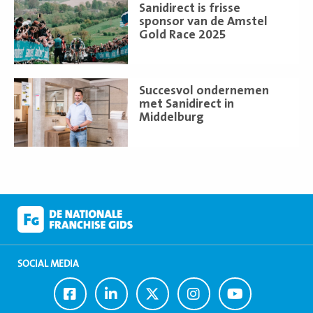
Lees
Sanidirect is frisse
meer
sponsor van de Amstel
Gold Race 2025
Lees
Succesvol ondernemen
meer
met Sanidirect in
Middelburg
SOCIAL MEDIA
Ga
Ga
Ga
Ga
Ga
naar
naar
naar
naar
naar