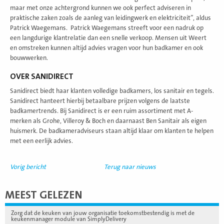
maar met onze achtergrond kunnen we ook perfect adviseren in
praktische zaken zoals de aanleg van leidingwerk en elektriciteit”, aldus
Patrick Waegemans. Patrick Waegemans streeft voor een nadruk op
een langdurige klantrelatie dan een snelle verkoop. Mensen uit Weert
en omstreken kunnen altijd advies vragen voor hun badkamer en ook
bouwwerken.
OVER SANIDIRECT
Sanidirect biedt haar klanten volledige badkamers, los sanitair en tegels.
Sanidirect hanteert hierbij betaalbare prijzen volgens de laatste
badkamertrends. Bij Sanidirect is er een ruim assortiment met A-
merken als Grohe, Villeroy & Boch en daarnaast Ben Sanitair als eigen
huismerk. De badkameradviseurs staan altijd klaar om klanten te helpen
met een eerlijk advies.
Vorig bericht
Terug naar nieuws
MEEST GELEZEN
Zorg dat de keuken van jouw organisatie toekomstbestendig is met de
keukenmanager module van SimplyDelivery