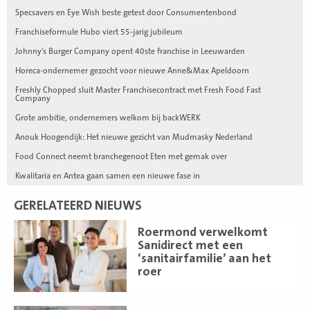
Specsavers en Eye Wish beste getest door Consumentenbond
Franchiseformule Hubo viert 55-jarig jubileum
Johnny’s Burger Company opent 40ste franchise in Leeuwarden
Horeca-ondernemer gezocht voor nieuwe Anne&Max Apeldoorn
Freshly Chopped sluit Master Franchisecontract met Fresh Food Fast
Company
Grote ambitie, ondernemers welkom bij backWERK
Anouk Hoogendijk: Het nieuwe gezicht van Mudmasky Nederland
Food Connect neemt branchegenoot Eten met gemak over
Kwalitaria en Antea gaan samen een nieuwe fase in
GERELATEERD NIEUWS
Lees
Roermond verwelkomt
meer
Sanidirect met een
‘sanitairfamilie’ aan het
roer