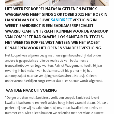
HET WEERTSE KOPPEL NATASJA GEELEN EN PATRICK
WAEGEMANS HEEFT SINDS 1 OKTOBER 2021 HET ROER IN
HANDEN VAN DE NIEUWE
SANIDIRECT
VESTIGING IN
WEERT. SANIDIRECT IS EEN BADKAMERSPECIALIST
WAARBIJ KLANTEN TERECHT KUNNEN VOOR DE AANKOOP
VAN COMPLETE BADKAMERS, LOS SANITAIR EN TEGELS.
HET WEERTSE KOPPEL WIST METEEN WIE HET MOEST
BENADEREN VOOR HET OPENEN VAN DEZE VESTIGING.
Het koppel was al jaren bezig met hun eigen bouwbedrijf dat onder
andere is gespecialiseerd in de realisatie van badkamers en
(renovatie)bouw- en tegelwerken. Patrick Waegemans heeft 30 jaar
ervaring in het maken van badkamers, dit hielp enorm bij het
aanlooptraject naar de vestiging van Sanidirect. Natasja Geleen
ondersteunt hierbij en zorgt ervoor dat alles secuur wordt afgerond.
VAN IDEE NAAR UITVOERING
“De gesprekken met Sanidirect verliepen soepel. Sanidirect levert
kwaliteit badkamers en heeft advies hoog in het vaandel staan. Dit past
perfect bij hoe wij nu zakendoen. Bij ons staat kwaliteit en advies op
nummer één. Niet alleen houden we rekening met het visuele aspect,