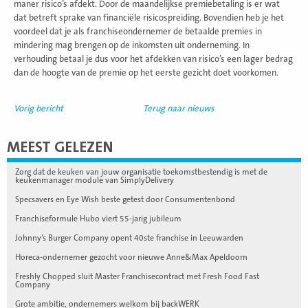
maner risico’s afdekt. Door de maandelijkse premiebetaling is er wat
dat betreft sprake van financiële risicospreiding. Bovendien heb je het
voordeel dat je als franchiseondernemer de betaalde premies in
mindering mag brengen op de inkomsten uit onderneming. In
verhouding betaal je dus voor het afdekken van risico’s een lager bedrag
dan de hoogte van de premie op het eerste gezicht doet voorkomen.
Vorig bericht
Terug naar nieuws
MEEST GELEZEN
Zorg dat de keuken van jouw organisatie toekomstbestendig is met de
keukenmanager module van SimplyDelivery
Specsavers en Eye Wish beste getest door Consumentenbond
Franchiseformule Hubo viert 55-jarig jubileum
Johnny’s Burger Company opent 40ste franchise in Leeuwarden
Horeca-ondernemer gezocht voor nieuwe Anne&Max Apeldoorn
Freshly Chopped sluit Master Franchisecontract met Fresh Food Fast
Company
Grote ambitie, ondernemers welkom bij backWERK