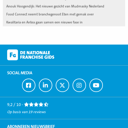
Anouk Hoogendijk: Het nieuwe gezicht van Mudmasky Nederland
Food Connect neemt branchegenoot Eten met gemak over
Kwalitaria en Antea gaan samen een nieuwe fase in
SOCIAL MEDIA
Ga
Ga
Ga
Ga
Ga
naar
naar
naar
naar
naar
Facebook
LinkedIn
Twitter
Instagram
Youtube
9,2 / 10 -
Op basis van 19 reviews
ABONNEREN NIEUWSBRIEF