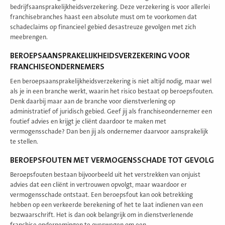
bedrijfsaansprakelijkheidsverzekering. Deze verzekering is voor allerlei
franchisebranches haast een absolute must om te voorkomen dat
schadeclaims op financieel gebied desastreuze gevolgen met zich
meebrengen.
BEROEPSAANSPRAKELIJKHEIDSVERZEKERING VOOR
FRANCHISEONDERNEMERS
Een beroepsaansprakelijkheidsverzekering is niet altijd nodig, maar wel
als je in een branche werkt, waarin het risico bestaat op beroepsfouten.
Denk daarbij maar aan de branche voor dienstverlening op
administratief of juridisch gebied. Geef jij als franchiseondernemer een
foutief advies en krijgt je cliënt daardoor te maken met
vermogensschade? Dan ben jij als ondernemer daarvoor aansprakelijk
te stellen.
BEROEPSFOUTEN MET VERMOGENSSCHADE TOT GEVOLG
Beroepsfouten bestaan bijvoorbeeld uit het verstrekken van onjuist
advies dat een cliënt in vertrouwen opvolgt, maar waardoor er
vermogensschade ontstaat. Een beroepsfout kan ook betrekking
hebben op een verkeerde berekening of het te laat indienen van een
bezwaarschrift. Het is dan ook belangrijk om in dienstverlenende
franchise ondernemingen te overwegen om een