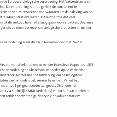
van de Europese biologische verordening. Het Vakcentrum is van
ling. De verordening is er op gericht de consument te
olgens te veel verzwarende voorwaarden om de naleving van de
ra administratieve lasten. Dit leidt er toe dat veel
en uit de verkoop halen of alsnog gaan voorverpakken. Daarmee
 gericht op meer verkoop van biologische producten en minder
se verordening zoals die nu in Nederland voorligt. Verzet
kiezen, met steekproeven en minder intensieve inspecties, blijft
e verordening en uitstel van inspecties op de winkelvloer.
nderzoek gestart naar de uitwerking van de biologische
taten van het onderzoek serieus te nemen. Vanuit het
 maar tot 1 juli geen boetes zal geven. Ofschoon het
sook via Koninklijke MKB Nederland) verzocht maatregelen te
open zonder onevenredige financiële en administratieve