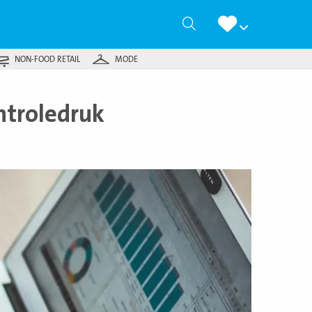
Zoeken
NON-FOOD RETAIL
MODE
ntroledruk