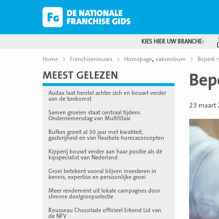
KIES HIER UW BRANCHE:
,
Home
Franchisenieuws
Homepage
vakcentrum
Beperk n
MEEST GELEZEN
Bep
Audax laat herstel achter zich en bouwt verder
aan de toekomst
23 maart
Samen groeien staat centraal tijdens
Ondernemersdag van MultiVlaai
Bufkes groeit al 30 jaar met kwaliteit,
gastvrijheid en vier flexibele horecaconcepten
Kipperij bouwt verder aan haar positie als dé
kipspecialist van Nederland
Groei betekent vooral blijven investeren in
kennis, expertise en persoonlijke groei
Meer rendement uit lokale campagnes door
slimme doelgroepselectie
Rousseau Chocolade officieel Erkend Lid van
de NFV