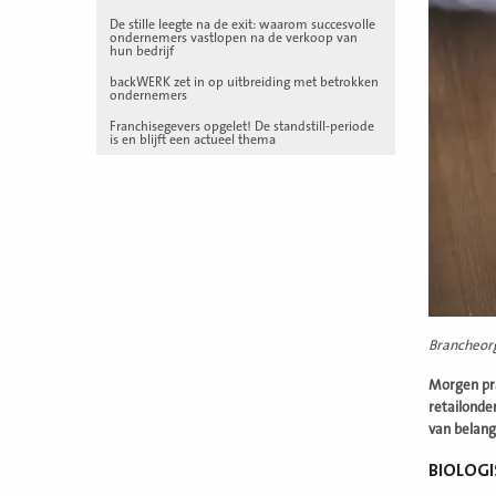
De stille leegte na de exit: waarom succesvolle
ondernemers vastlopen na de verkoop van
hun bedrijf
backWERK zet in op uitbreiding met betrokken
ondernemers
Franchisegevers opgelet! De standstill-periode
is en blijft een actueel thema
Brancheor
Morgen pr
retailonde
van belang
BIOLOGI