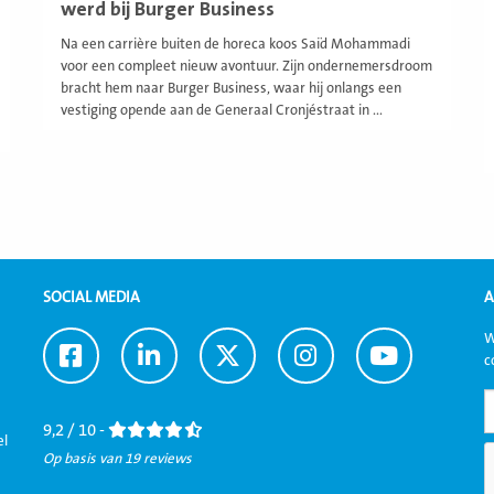
werd bij Burger Business
Na een carrière buiten de horeca koos Saïd Mohammadi
voor een compleet nieuw avontuur. Zijn ondernemersdroom
bracht hem naar Burger Business, waar hij onlangs een
vestiging opende aan de Generaal Cronjéstraat in ...
SOCIAL MEDIA
A
W
Ga
Ga
Ga
Ga
Ga
c
naar
naar
naar
naar
naar
Facebook
LinkedIn
Twitter
Instagram
Youtube
9,2 / 10 -
el
Op basis van 19 reviews