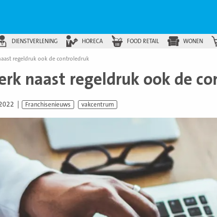
DIENSTVERLENING
HORECA
FOOD RETAIL
WONEN
aast regeldruk ook de controledruk
erk naast regeldruk ook de co
 2022
Franchisenieuws
vakcentrum