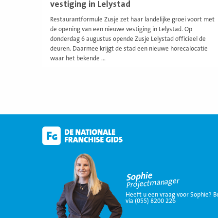
vestiging in Lelystad
Restaurantformule Zusje zet haar landelijke groei voort met
de opening van een nieuwe vestiging in Lelystad. Op
donderdag 6 augustus opende Zusje Lelystad officieel de
deuren. Daarmee krijgt de stad een nieuwe horecalocatie
waar het bekende ...
Sophie
Projectmanager
Heeft u een vraag voor Sophie? B
via (055) 8200 226