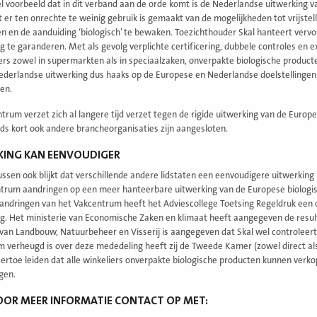
l voorbeeld dat in dit verband aan de orde komt is de Nederlandse uitwerking 
 er ten onrechte te weinig gebruik is gemaakt van de mogelijkheden tot vrijstel
 en de aanduiding ‘biologisch’ te bewaken. Toezichthouder Skal hanteert verv
 te garanderen. Met als gevolg verplichte certificering, dubbele controles en ext
s zowel in supermarkten als in speciaalzaken, onverpakte biologische product
ederlandse uitwerking dus haaks op de Europese en Nederlandse doelstellingen
en.
trum verzet zich al langere tijd verzet tegen de rigide uitwerking van de Europe
nds kort ook andere brancheorganisaties zijn aangesloten.
KING KAN EENVOUDIGER
ssen ook blijkt dat verschillende andere lidstaten een eenvoudigere uitwerking 
trum aandringen op een meer hanteerbare uitwerking van de Europese biologisch
ndringen van het Vakcentrum heeft het Adviescollege Toetsing Regeldruk een o
g. Het ministerie van Economische Zaken en klimaat heeft aangegeven de resul
 van Landbouw, Natuurbeheer en Visserij is aangegeven dat Skal wel controleert
 verheugd is over deze mededeling heeft zij de Tweede Kamer (zowel direct al
ertoe leiden dat alle winkeliers onverpakte biologische producten kunnen verk
gen.
OR MEER INFORMATIE CONTACT OP MET: