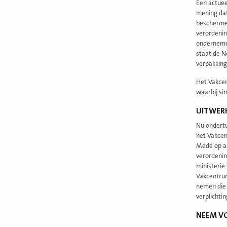
Een actuee
mening dat
beschermen
verordening
ondernemer
staat de N
verpakking
Het Vakcen
waarbij si
UITWER
Nu ondertu
het Vakcen
Mede op aa
verordenin
ministerie
Vakcentrum
nemen die 
verplichtin
NEEM VO