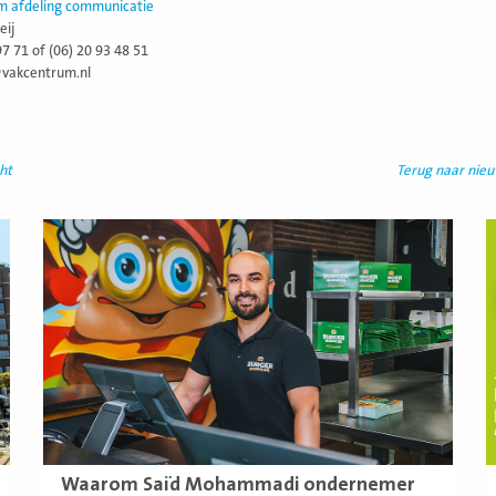
m afdeling communicatie
eij
97 71 of (06) 20 93 48 51
@vakcentrum.nl
ht
Terug naar nie
Lees
L
meer
m
Waarom Saïd Mohammadi ondernemer