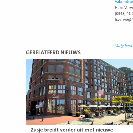
Vakcentru
Hans Verw
(0348) 41 
h.verweij
Vorig beric
GERELATEERD NIEUWS
Lees
meer
Zusje breidt verder uit met nieuwe