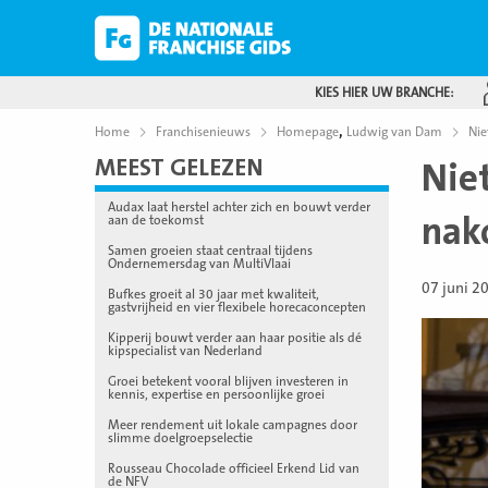
KIES HIER UW BRANCHE:
,
Home
Franchisenieuws
Homepage
Ludwig van Dam
Nie
MEEST GELEZEN
Nie
Audax laat herstel achter zich en bouwt verder
nak
aan de toekomst
Samen groeien staat centraal tijdens
Ondernemersdag van MultiVlaai
07 juni 2
Bufkes groeit al 30 jaar met kwaliteit,
gastvrijheid en vier flexibele horecaconcepten
Kipperij bouwt verder aan haar positie als dé
kipspecialist van Nederland
Groei betekent vooral blijven investeren in
kennis, expertise en persoonlijke groei
Meer rendement uit lokale campagnes door
slimme doelgroepselectie
Rousseau Chocolade officieel Erkend Lid van
de NFV