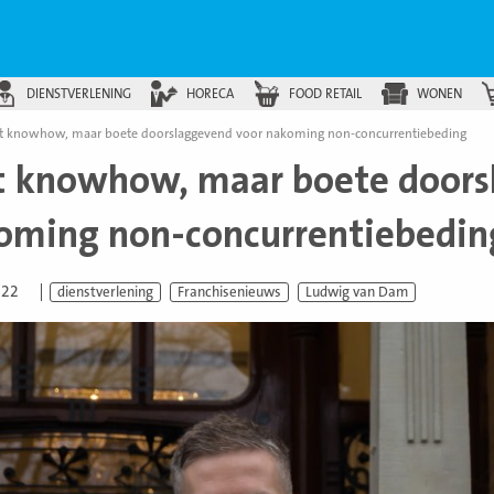
DIENSTVERLENING
HORECA
FOOD RETAIL
WONEN
t knowhow, maar boete doorslaggevend voor nakoming non-concurrentiebeding
t knowhow, maar boete doors
oming non-concurrentiebedin
022
dienstverlening
Franchisenieuws
Ludwig van Dam