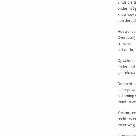
Sinds die 
onder het 
knowhow va
een dergel
Hoewel de 
Overijssel
franchise,
het ontbr
Opvallend 
onderdeel 
gesteld da
De rechtba
ieder geval
nakoming v
moeten wor
Kortom, ee
rechters e
meer weg t