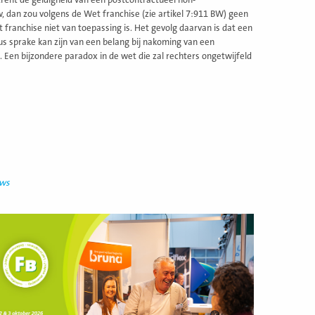
trent de geldigheid van een postcontractueel non-
, dan zou volgens de Wet franchise (zie artikel 7:911 BW) geen
franchise niet van toepassing is. Het gevolg daarvan is dat een
us sprake kan zijn van een belang bij nakoming van een
Een bijzondere paradox in de wet die zal rechters ongetwijfeld
uws
ees
eer