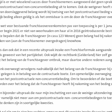
tijd is er met wisselend succes door franchisenemers aangevoerd dat geen sp
postcontractueel non-concurrentiebeding uit te komen. Ook de wetgever heeft 
n doorslaggevend belang wordt bij toetsing van het postcontractueel beding van
ijk beding alleen geldig is als het onmisbaar is om de door de franchisegever
wet voor bestaande franchiseovereenkomsten pas van toepassing is per 1 janu
) er begin 2021 er niet van weerhouden om haar al in 2016 geïntroduceerde beste
 te bepalen dat de franchisegever (in casu 123 Wonen) geen belang had bij na
eken van (aan de franchisenemer overgedragen) knowhow.
is dan ook dat in een recente uitspraak inzake een franchiseformule aangaand
is geweest van het partijdebat. Ook wijdt de rechtbank (Gelderland) hier zelf
t het belang van de franchisegever ontbrak, maar daartoe andere redenen aang
nk overweegt vervolgens nadrukkelijk dat het belang van de franchisegever bij
 gelegen is in betaling van de contractuele boete. Een opmerkelijke overweging i
an het postcontractuele non-concurrentiebeding. Om te beoordelen of die boete 
den over het belang dat de franchisegever heeft bij nakoming van het beding z
n bijzonder uitspraak die naar mijn inschatting een van de weinige uitzondering
r namelijk niet meer aan om postcontractuele non- concurrentiebedingen te to
e denken zijn in soortgelijke kwesties.