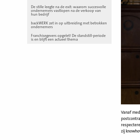
De stille leegte na de exit: waarom succesvolle
ondernemers vastlopen na de verkoop van
hun bedrijf
backWERK zet in op uitbreiding met betrokken
ondernemers
Franchisegevers opgelet! De standstill-periode
is en blijft een actueel thema
Vanaf medi
postcontra
respectere
zij knowh