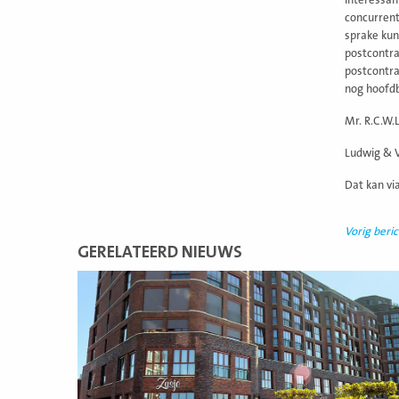
Interessan
concurrent
sprake kun
postcontra
postcontra
nog hoofdb
Mr. R.C.W.
Ludwig & V
Dat kan vi
Vorig beric
GERELATEERD NIEUWS
Lees
meer