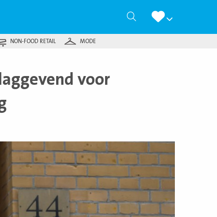
Zoeken
NON-FOOD RETAIL
MODE
laggevend voor
g