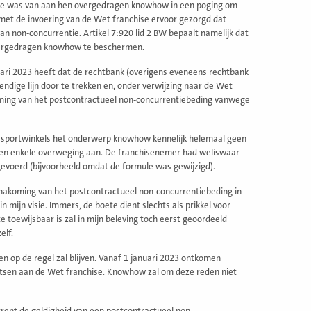
rake was van aan hen overgedragen knowhow in een poging om
met de invoering van de Wet franchise ervoor gezorgd dat
 non-concurrentie. Artikel 7:920 lid 2 BW bepaalt namelijk dat
 overgedragen knowhow te beschermen.
ari 2023 heeft dat de rechtbank (overigens eveneens rechtbank
ndige lijn door te trekken en, onder verwijzing naar de Wet
koming van het postcontractueel non-concurrentiebeding vanwege
e sportwinkels het onderwerp knowhow kennelijk helemaal geen
 geen enkele overweging aan. De franchisenemer had weliswaar
evoerd (bijvoorbeeld omdat de formule was gewijzigd).
 nakoming van het postcontractueel non-concurrentiebeding in
n mijn visie. Immers, de boete dient slechts als prikkel voor
toewijsbaar is zal in mijn beleving toch eerst geoordeeld
elf.
en op de regel zal blijven. Vanaf 1 januari 2023 ontkomen
etsen aan de Wet franchise. Knowhow zal om deze reden niet