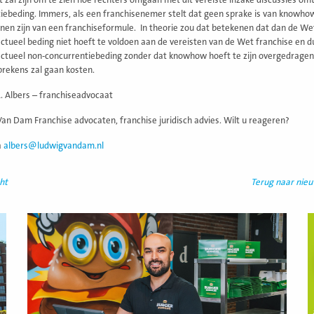
t zal zijn om te zien hoe rechters omgaan met dit vereiste inzake discussies om
iebeding. Immers, als een franchisenemer stelt dat geen sprake is van knowhow
nen zijn van een franchiseformule. In theorie zou dat betekenen dat dan de Wet 
ctueel beding niet hoeft te voldoen aan de vereisten van de Wet franchise en d
ctueel non-concurrentiebeding zonder dat knowhow hoeft te zijn overgedragen. 
rekens zal gaan kosten.
L. Albers – franchiseadvocaat
an Dam Franchise advocaten, franchise juridisch advies. Wilt u reageren?
a
albers@ludwigvandam.nl
ht
Terug naar nie
Lees
L
meer
m