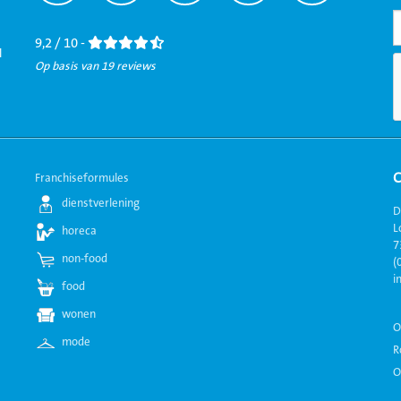
naar
naar
naar
naar
naar
Facebook
LinkedIn
Twitter
Instagram
Youtube
9,2 / 10 -
l
Op basis van 19 reviews
Franchiseformules
dienstverlening
D
L
horeca
7
non-food
(
i
food
wonen
O
mode
R
O