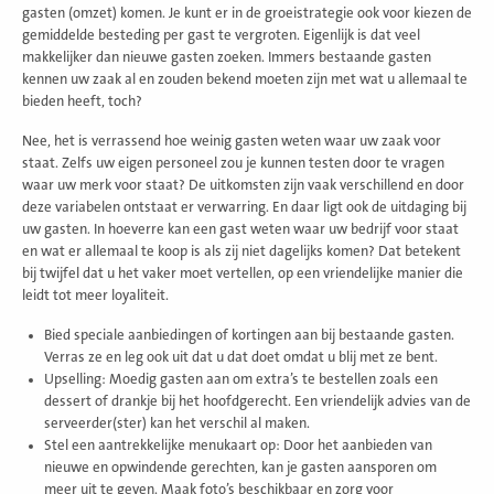
gasten (omzet) komen. Je kunt er in de groeistrategie ook voor kiezen de
gemiddelde besteding per gast te vergroten. Eigenlijk is dat veel
makkelijker dan nieuwe gasten zoeken. Immers bestaande gasten
kennen uw zaak al en zouden bekend moeten zijn met wat u allemaal te
bieden heeft, toch?
Nee, het is verrassend hoe weinig gasten weten waar uw zaak voor
staat. Zelfs uw eigen personeel zou je kunnen testen door te vragen
waar uw merk voor staat? De uitkomsten zijn vaak verschillend en door
deze variabelen ontstaat er verwarring. En daar ligt ook de uitdaging bij
uw gasten. In hoeverre kan een gast weten waar uw bedrijf voor staat
en wat er allemaal te koop is als zij niet dagelijks komen? Dat betekent
bij twijfel dat u het vaker moet vertellen, op een vriendelijke manier die
leidt tot meer loyaliteit.
Bied speciale aanbiedingen of kortingen aan bij bestaande gasten.
Verras ze en leg ook uit dat u dat doet omdat u blij met ze bent.
Upselling: Moedig gasten aan om extra’s te bestellen zoals een
dessert of drankje bij het hoofdgerecht. Een vriendelijk advies van de
serveerder(ster) kan het verschil al maken.
Stel een aantrekkelijke menukaart op: Door het aanbieden van
nieuwe en opwindende gerechten, kan je gasten aansporen om
meer uit te geven. Maak foto’s beschikbaar en zorg voor