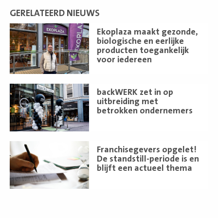
GERELATEERD NIEUWS
Lees
Ekoplaza maakt gezonde,
meer
biologische en eerlijke
producten toegankelijk
voor iedereen
Lees
backWERK zet in op
meer
uitbreiding met
betrokken ondernemers
Lees
Franchisegevers opgelet!
meer
De standstill-periode is en
blijft een actueel thema