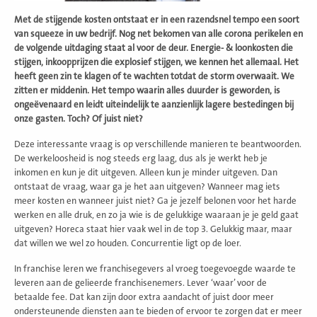
Met de stijgende kosten ontstaat er in een razendsnel tempo een soort
van squeeze in uw bedrijf. Nog net bekomen van alle corona perikelen en
de volgende uitdaging staat al voor de deur. Energie- & loonkosten die
stijgen, inkoopprijzen die explosief stijgen, we kennen het allemaal. Het
heeft geen zin te klagen of te wachten totdat de storm overwaait. We
zitten er middenin. Het tempo waarin alles duurder is geworden, is
ongeëvenaard en leidt uiteindelijk te aanzienlijk lagere bestedingen bij
onze gasten. Toch? Of juist niet?
Deze interessante vraag is op verschillende manieren te beantwoorden.
De werkeloosheid is nog steeds erg laag, dus als je werkt heb je
inkomen en kun je dit uitgeven. Alleen kun je minder uitgeven. Dan
ontstaat de vraag, waar ga je het aan uitgeven? Wanneer mag iets
meer kosten en wanneer juist niet? Ga je jezelf belonen voor het harde
werken en alle druk, en zo ja wie is de gelukkige waaraan je je geld gaat
uitgeven? Horeca staat hier vaak wel in de top 3. Gelukkig maar, maar
dat willen we wel zo houden. Concurrentie ligt op de loer.
In franchise leren we franchisegevers al vroeg toegevoegde waarde te
leveren aan de gelieerde franchisenemers. Lever ‘waar’ voor de
betaalde fee. Dat kan zijn door extra aandacht of juist door meer
ondersteunende diensten aan te bieden of ervoor te zorgen dat er meer