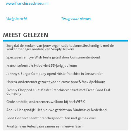
www.franchiseadviseur.nl
Vorig bericht
Terug naar nieuws
MEEST GELEZEN
Zorg dat de keuken van jouw organisatie toekomstbestendig is met de
keukenmanager module van SimplyDelivery
Specsavers en Eye Wish beste getest door Consumentenbond
Franchiseformule Hubo viert 55-jarig jubileum
Johnny’s Burger Company opent 40ste franchise in Leeuwarden
Horeca-ondernemer gezocht voor nieuwe Anne&Max Apeldoorn
Freshly Chopped sluit Master Franchisecontract met Fresh Food Fast
Company
Grote ambitie, ondernemers welkom bij backWERK
Anouk Hoogendijk: Het nieuwe gezicht van Mudmasky Nederland
Food Connect neemt branchegenoot Eten met gemak over
Kwalitaria en Antea gaan samen een nieuwe fase in