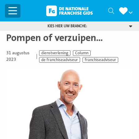
Menu
Zoeken
KIES HIER UW BRANCHE:
Pompen of verzuipen…
31 augustus
dienstverlening
Column
2023
de franchiseadviseur
franchiseadviseur