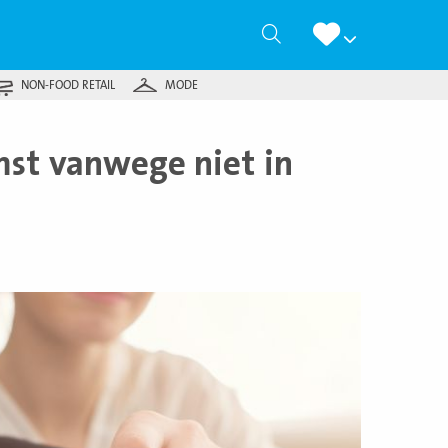
Zoeken
NON-FOOD RETAIL
MODE
mst vanwege niet in