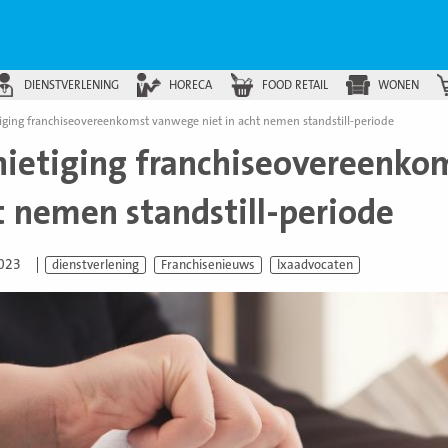
DIENSTVERLENING
HORECA
FOOD RETAIL
WONEN
tiging franchiseovereenkomst vanwege niet in acht nemen standstill-periode
nietiging franchiseovereenko
t nemen standstill-periode
2023
dienstverlening
Franchisenieuws
lxaadvocaten