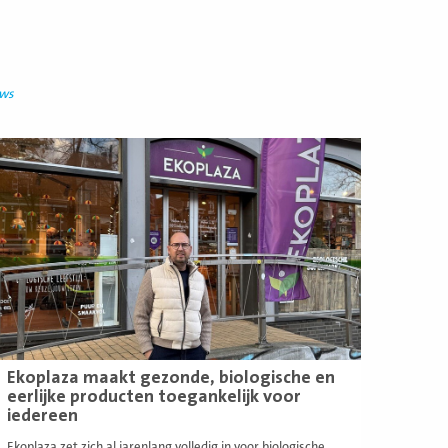
uws
ees
eer
Ekoplaza maakt gezonde, biologische en
eerlijke producten toegankelijk voor
iedereen
Ekoplaza zet zich al jarenlang volledig in voor biologische,