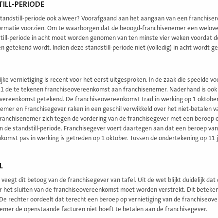
ILL-PERIODE
standstill-periode ook alweer? Voorafgaand aan het aangaan van een franchise
nformatie voorzien. Om te waarborgen dat de beoogd-franchisenemer een welov
till-periode in acht moet worden genomen van ten minste vier weken voordat 
 getekend wordt. Indien deze standstill-periode niet (volledig) in acht wordt
ijke vernietiging is recent voor het eerst uitgesproken. In de zaak die speelde 
1 de te tekenen franchiseovereenkomst aan franchisenemer. Naderhand is ook n
vereenkomst getekend. De franchiseovereenkomst trad in werking op 1 oktobe
emer en Franchisegever raken in een geschil verwikkeld over het niet-betalen v
ranchisenemer zich tegen de vordering van de franchisegever met een beroep 
n de standstill-periode. Franchisegever voert daartegen aan dat een beroep van
komst pas in werking is getreden op 1 oktober. Tussen de ondertekening op 11 j
L
 veegt dit betoog van de franchisegever van tafel. Uit de wet blijkt duidelijk da
 het sluiten van de franchiseovereenkomst moet worden verstrekt. Dit betekent v
e rechter oordeelt dat terecht een beroep op vernietiging van de franchiseov
emer de openstaande facturen niet hoeft te betalen aan de franchisegever.