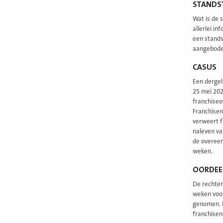
STANDST
Wat is de 
allerlei i
een stands
aangeboden
CASUS
Een dergel
25 mei 202
franchiseo
Franchisen
verweert f
naleven va
de overeen
weken.
OORDEE
De rechter
weken voor
genomen. D
franchisen