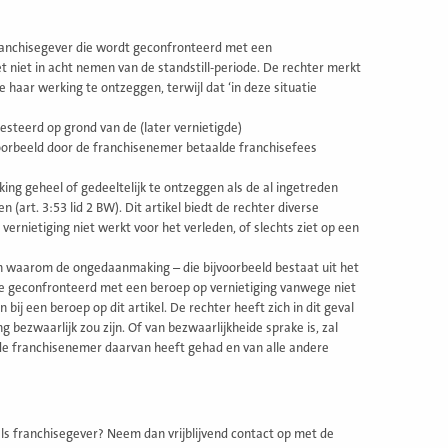
 franchisegever die wordt geconfronteerd met een
 niet in acht nemen van de standstill-periode. De rechter merkt
 haar werking te ontzeggen, terwijl dat ‘in deze situatie
esteerd op grond van de (later vernietigde)
voorbeeld door de franchisenemer betaalde franchisefees
ng geheel of gedeeltelijk te ontzeggen als de al ingetreden
rt. 3:53 lid 2 BW). Dit artikel biedt de rechter diverse
vernietiging niet werkt voor het verleden, of slechts ziet op een
en waarom de ongedaanmaking – die bijvoorbeeld bestaat uit het
je geconfronteerd met een beroep op vernietiging vanwege niet
bij een beroep op dit artikel. De rechter heeft zich in dit geval
ezwaarlijk zou zijn. Of van bezwaarlijkheide sprake is, zal
e de franchisenemer daarvan heeft gehad en van alle andere
als franchisegever? Neem dan vrijblijvend contact op met de