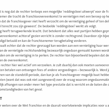
t is nog dat de rechter terloops een mogelijke ‘reddingsboei uitwerpt’ voor de
emer die tracht de franchiseovereenkomst te vernietigen met een beroep op het
p dat de franchisegever niet heeft verzocht om de vernietiging geheel of ten dele
l terecht zou zijn geweest’. De bedoelde ‘reddingsboei’ werkt als volgt.
ng heeft terugwerkende kracht. Dat betekent dat alles wat partijen hebben gepr
vereenkomst achteraf gezien verricht is zonder rechtsgrond. Daardoor zijn bij
digd betaald en kan de franchisenemer terugbetaling vorderen.
aalt echter dat de rechter gevraagd kan worden aan een vernietiging haar werki
an de vernietigde rechtshandeling bezwaarlijk ongedaan gemaakt kunnen worden (a
den om de vernietiging in te perken. De rechter kan bijvoorbeeld bepalen dat de 
van de overeenkomst.
 rechter hier wel actief om verzoeken. Je zult daarbij dan ook moeten aanvoer
en betalen van ontvangen fees of andere vergoedingen – bezwaarlijk is. Word 
en van de standstill-periode, dan kun je als franchisegever mogelijk baat hebben 
laten (want dat was ook niet aangevoerd) over de vraag waarom ongedaanmaking b
lijk afhangen van onder meer het type prestatie dat is verricht en de baten di
 omstandigheden van het geval.
T
r weten over de Wet franchise en de daaruit voortvloeiende implicaties voor u 