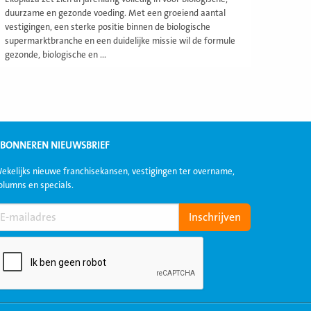
duurzame en gezonde voeding. Met een groeiend aantal
vestigingen, een sterke positie binnen de biologische
supermarktbranche en een duidelijke missie wil de formule
gezonde, biologische en ...
BONNEREN NIEUWSBRIEF
ekelijks nieuwe franchisekansen, vestigingen ter overname,
olumns en specials.