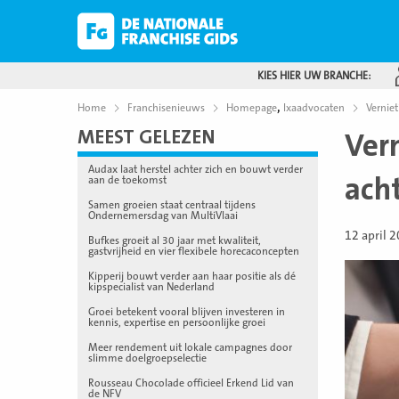
KIES HIER UW BRANCHE:
,
Home
Franchisenieuws
Homepage
lxaadvocaten
Vernie
MEEST GELEZEN
Ver
Audax laat herstel achter zich en bouwt verder
ach
aan de toekomst
Samen groeien staat centraal tijdens
Ondernemersdag van MultiVlaai
12 april 
Bufkes groeit al 30 jaar met kwaliteit,
gastvrijheid en vier flexibele horecaconcepten
Kipperij bouwt verder aan haar positie als dé
kipspecialist van Nederland
Groei betekent vooral blijven investeren in
kennis, expertise en persoonlijke groei
Meer rendement uit lokale campagnes door
slimme doelgroepselectie
Rousseau Chocolade officieel Erkend Lid van
de NFV