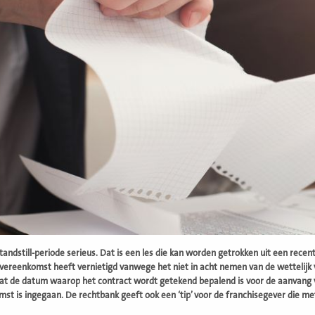
andstill-periode serieus. Dat is een les die kan worden getrokken uit een rece
vereenkomst heeft vernietigd vanwege het niet in acht nemen van de wettelijk ver
t de datum waarop het contract wordt getekend bepalend is voor de aanvang v
st is ingegaan. De rechtbank geeft ook een ‘tip’ voor de franchisegever die m