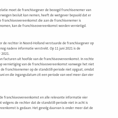
relatie moet de franchisegever de beoogd franchisenemer van
erwogen besluit kan nemen, heeft de wetgever bepaald dat er
de franchiseovereenkomst die aan de franchisenemer is
 genomen, kan de franchiseovereenkomst worden vernietigd.
voor de rechter in Noord-Holland verstuurde de franchisegever op
og nadere informatie verstrekt. Op 11 juni 2021 is de
r 2021.
an facturen uit hoofde van de franchiseovereenkomst. In rechte
op vernietiging van de franchiseovereenkomst vanwege het niet
 de franchisenemer op de standstill-periode niet opgaat, omdat
uni en die ingangsdatum zit een periode van veel meer dan vier
t de franchiseovereenkomst en alle relevante informatie vier
olgens de rechter dat de standstill-periode niet in acht is
ereenkomst is gedaan. Het gevolg daarvan is onder meer dat de