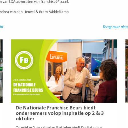
en van LXA advocaten via: franchise@lxa.nl.
Andrea van den Heuvel & Bram Middelkamp
ht
Terug naar nie
Lees
L
meer
m
De Nationale Franchise Beurs biedt
ondernemers volop inspiratie op 2 & 3
oktober
Op vrijdag 2 en zaterdag 3 oktober vindt De Nationale