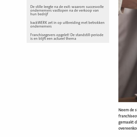
De stille leegte na de exit: waarom succesvolle
ondernemers vastlopen na de verkoop van
hun bedrijf
backWERK zet in op uitbreiding met betrokken
ondernemers
Franchisegevers opgelet! De standstill-periode
is en blijft een actueel thema
Neem de st
franchiseo
gemaakt da
overeenkom