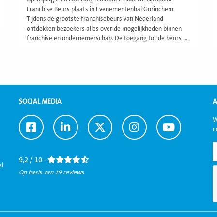
Franchise Beurs plaats in Evenementenhal Gorinchem.
Tijdens de grootste franchisebeurs van Nederland
ontdekken bezoekers alles over de mogelijkheden binnen
franchise en ondernemerschap. De toegang tot de beurs ...
SOCIAL MEDIA
A
W
Ga
Ga
Ga
Ga
Ga
c
naar
naar
naar
naar
naar
Facebook
LinkedIn
Twitter
Instagram
Youtube
9,2 / 10 -
el
Op basis van 19 reviews