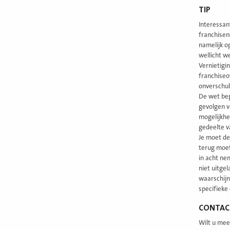
TIP
Interessan
franchisen
namelijk o
wellicht we
Vernietigi
franchiseo
onverschul
De wet bep
gevolgen v
mogelijkhe
gedeelte 
Je moet de
terug moet
in acht nem
niet uitge
waarschijn
specifieke
CONTAC
Wilt u mee