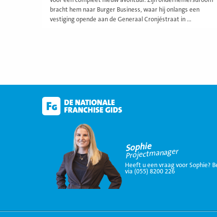
voor een compleet nieuw avontuur. Zijn ondernemersdroom
bracht hem naar Burger Business, waar hij onlangs een
vestiging opende aan de Generaal Cronjéstraat in ...
Sophie
Projectmanager
Heeft u een vraag voor Sophie? B
via (055) 8200 226