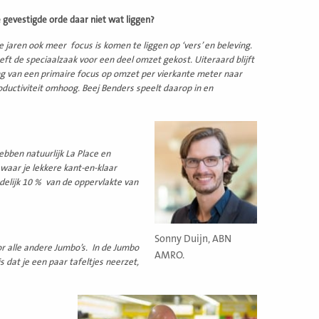
e gevestigde orde daar niet wat liggen?
aren ook meer focus is komen te liggen op ‘vers’ en beleving.
ft de speciaalzaak voor een deel omzet gekost. Uiteraard blijft
ing van een primaire focus op omzet per vierkante meter naar
roductiviteit omhoog. Beej Benders speelt daarop in en
hebben natuurlijk La Place en
waar je lekkere kant-en-klaar
delijk 10 % van de oppervlakte van
Sonny Duijn, ABN
r alle andere Jumbo’s. In de Jumbo
AMRO.
 dat je een paar tafeltjes neerzet,