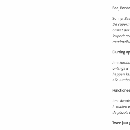
Beej Bende
Sonny:
Bee
De superma
omzet per 
‘experienc
maximalise
Blurring o
Jim:
Jumbo 
onlangs is
happen kan
alle Jumbo
Functionee
Jim:
Absolu
L maken we
de pizza’s
Twee jaar 