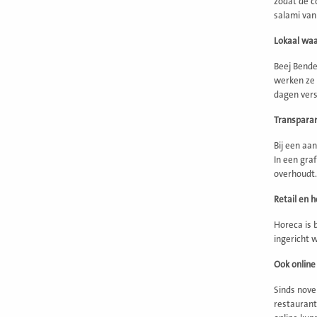
zodat de c
salami van
Lokaal waa
Beej Bende
werken ze 
dagen vers
Transpara
Bij een aa
In een gra
overhoudt.
Retail en h
Horeca is 
ingericht 
Ook online
Sinds nove
restaurants