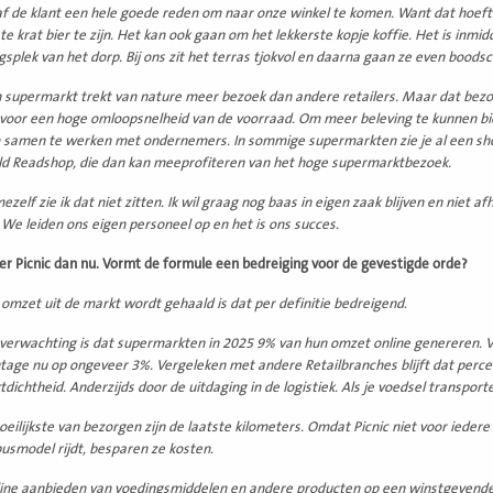
f de klant een hele goede reden om naar onze winkel te komen. Want dat hoeft n
e krat bier te zijn. Het kan ook gaan om het lekkerste kopje koffie. Het is inmid
splek van het dorp. Bij ons zit het terras tjokvol en daarna gaan ze even bood
 supermarkt trekt van nature meer bezoek dan andere retailers. Maar dat bez
 voor een hoge omloopsnelheid van de voorraad. Om meer beleving te kunnen bi
 samen te werken met
ondernemers. In sommige supermarkten zie je al een sh
ld Readshop, die dan kan meeprofiteren van het hoge supermarktbezoek.
ezelf zie ik dat niet zitten. Ik wil graag nog baas in eigen zaak blijven en niet afh
 We leiden ons eigen personeel op en het is ons succes.
 Picnic dan nu. Vormt de formule een bedreiging voor de gevestigde orde?
s omzet uit de markt wordt gehaald is dat per definitie bedreigend
.
ve
rwachting is dat supermarkten in 2025 9% van hun omzet online genereren. V
tage nu op ongeveer 3%. Vergeleken met andere Retailbranches blijft dat perce
dichtheid. Anderzijds door de uitdaging in de logistiek. Als je voedsel transpor
eilijkste van bezorgen zijn de laatste kilometers. Omdat Picnic niet voor iedere 
usmodel rijdt, besparen ze kosten.
ine aanbieden van voedingsmiddelen en andere producten op een winstgevende man