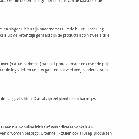
zzabakker de bodem belegt met de kaas van de kaasboer, de
ers en slager Gielen zijn ondernemers uit de buurt. Onderling
s uit de keten zijn gehaald zijn de producten zo’n twee à drie
 over (o.a. de herkomst) van het product maar ook over de prijs.
naar de logistiek en de btw gaat en hoeveel Beej Benders eraan
e hal gevlochten. Overal zijn eetpleintjes en barretjes
 een nieuw online initiatief waar diverse winkels en
n Venlo worden bezorgd. Uiteindelijk zullen ook al Beejs producten