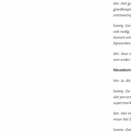
Jim:
Het ga
goedkoopst
ontmoeting
Sonny:
Een
ook nodig,
kansen om
bijvoorbee
Jim:
Voor m
een ander.
Nieuwkomer
Jim:
Ja. Al
Sonny:
De 
dat percen
supermarkt
Jim:
Het mo
maar het b
Sonny:
Onl