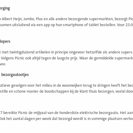
orging
 Albert Heijn, Jumbo, Plus en alle andere bezorgende supermarkten, bezorgt Pi
 kunnen uitsluitend via een app op hun smartphone of tablet bestellen. Voor 23.
llopers
dt met twintigduizend artikelen in principe ongeveer hetzelfde als andere supers
. Volgens Picnic ook altijd tegen de laagste prijs. Waar de gemiddelde supermar
wee.
e bezorgautootjes
tieve gevolgen voor het milieu in de woonwijken terug te dringen heeft het be
 stille en schone manier de boodschappen bij de klant thuis bezorgen, veelal do
017 bereikte Picnic de mijlpaal van de honderdste elektrische bezorgauto. Het 
 Ook het aantal dagen per week dat bezorgd wordt is in sommige plaatsen verho