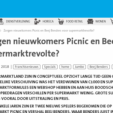
DIENSTVERLENING
HORECA
FOOD RETAIL
WONEN
Zorgen nieuwkomers Picnic en Beej Benders voor supermarktrevolte?
gen nieuwkomers Picnic en Be
ermarktrevolte?
i 2018
Franchisenieuws
Specials
home
Jumbo
Beej Benders
RMARKTLAND ZIJN IN CONCEPTUEEL OPZICHT LANGE TIJD GEEN
LIJKE VERSCHUIVING WAS HET VERDWIJNEN VAN C1000 EN SUPE
ARKTFORMULES EEN WEBSHOP HEBBEN EN AAN HUIS BOODSCH
BEDRAGEN VERSCHILLEN PER SUPERMARKT WEINIG. GROTE S
 VOORAL DOOR UITSTRALING EN PRIJS.
NKELE JAREN ZIJN ER TWEE NIEUWE SPELERS BIJGEKOMEN DIE OP
RKT PICNIC EN VERSHAL BEEJ BENDERS. WAAR BENDERS JUIST IN