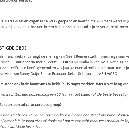
nen worden besteld.
rs is straks zeven dagen in de week geopend en heeft circa 200 medewerkers (80
van Beej Benders uitbreiden in een belendend pand. Ook zijn er serieuze plannen
STIGDE ORDE
le Franchisekrant vraagt de mening van Geert Benders zelf, immers eigenaar 
 sinds 35 jaar ondernemer bij eerst C1000 en nu Jumbo in Reeuwijk. Net als Geert i
 een Délifrance heeft geopend en zes jaar geleden al online ondernam met zijn
de visie van Sonny Duijn, Sector Econoom Retail & Leisure bij ABN AMRO.
rs staat vlak in de buurt van uw beide PLUS-supermarkten. Was u niet bang voor
verwachtten een omzetdaling van 10 % maar dat bleek nul. De beste bevestigin
 Benders een totaal andere doelgroep?
en nee. Het bereik van onze supermarkten is binnen een straal van twee kilomete
ej om er iets te gaan eten of drinken of om er een echt mooi vers product te 
ntrum van Venlo bezoeken.