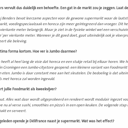
rs vervult dus duidelijk een behoefte. Een gat in de markt zou je zeggen. Laat d
j Benders bevat leerzame aspecten voor de gewone supermarkt waar de laatste j
rkt, voedingspeciaalzaak en horeca zijn meer geïntegreerd dan vroeger. Dit hee
vierkante meter belangrijk. Maar je ziet in de fysieke winkel wel een verschuiv
e’ per vierkante meter. Wanneer je dit goed doet, gaat uiteindelijk ook je vloerp
ert die beleving.
ptima forma kortom. Hoe ver is Jumbo daarmee?
heeft al heel lang de visie dat horeca en een stukje retail bij elkaar horen. We 
 in Groningen een Jumbo-citystore geopend: een kleinere variant van Foodmarkt 
 eten. Jumbo is daar constant mee aan het sleutelen. De bedoeling is dat uitein
’s met horeca zal worden ingevuld.
rt jullie Foodmarkt als kweekvijver?
ut. Alles wat daar wordt uitgeprobeerd en rendeert wordt modulair ingezet voo
 nu al verse sushi, smoothies en pizza’s in een open keuken. De volgende stap is
 bakt en serveert.
geleden opende je Délifrance naast je supermarkt. Wat was het effect?