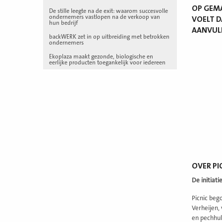
OP GEMA
De stille leegte na de exit: waarom succesvolle
ondernemers vastlopen na de verkoop van
VOELT D
hun bedrijf
AANVULL
backWERK zet in op uitbreiding met betrokken
ondernemers
Ekoplaza maakt gezonde, biologische en
eerlijke producten toegankelijk voor iedereen
OVER PI
De initiat
Picnic beg
Verheijen,
en pechhul