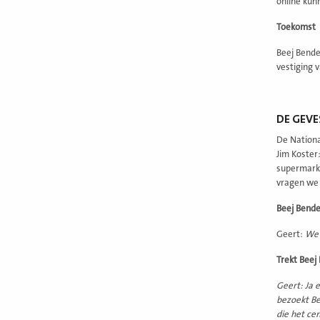
online kun
Toekomst
Beej Bende
vestiging 
DE GEVE
De Nationa
Jim Koster:
supermarkt
vragen we 
Beej Bende
Geert:
We 
Trekt Beej
Geert: Ja 
bezoekt Be
die het ce