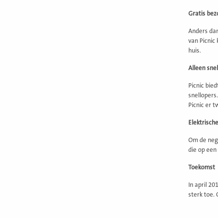
Gratis bez
Anders dan
van Picnic
huis.
Alleen sne
Picnic bie
snellopers
Picnic er t
Elektrisch
Om de nega
die op een
Toekomst
In april 2
sterk toe.