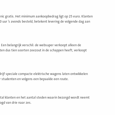
cnic gratis. Het minimum aankoopbedrag ligt op 25 euro. Klanten
00 uur ’s avonds besteld, betekent levering de volgende dag aan
. Een belangrijk verschil: de websuper verkoopt alleen de
kten dus tien soorten zeezout in de schappen heeft, verkoopt
drijf speciale compacte elektrische wagens laten ontwikkelen
or studenten en volgens een bepaalde een route.
aantal klanten en het aantal steden waarin bezorgd wordt neemt
ogd van drie naar zes.