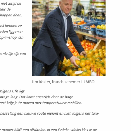
iet altijd de
dels dé
schappen doen.
oek hebben ze
eden liggen er
op-in-shop van
ankelijk zijn van
Jim Koster, franchisenemer JUMBO.
olgens GfK ligt
ntage laag. Dat komt enerzijds door de hoge
teert krijg je te maken met temperatuurverschillen
.
bestelling een nieuwe route inplant en niet volgens het taxi-
ier blijft een uitdaging. In een fysieke winkel kies je de