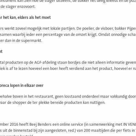
onsument kan zien hoe de slager uitbeent, de bakker het deeg kneedt en de pi
 de slager enzovoort.
r het kan, elders als het moet
rs werkt zoveel mogelijk met lokale partijen. De poelier, de visboer, bakker Pijp
samen waarbij ieder een percentage van de omzet krijgt. Omdat onnodige schakel
er dan in de supermarkt.
nt
ntal producten op de AGF-afdeling staan bordjes die niet alleen informatie geven
fiek is af te lezen hoeveel een boer heeft verdiend aan het product, hoeveel er 
oreca lopen in elkaar over
behalve boven in het restaurant, geen losstaand onderdeel maar vakkundig door d
waar de shopper de ter plekke bereide producten kan nuttigen.
mber 2016 heeft Beej Benders een online service (in samenwerking met IN VENLO
 uit de binnenstad bij zijn aangesloten, red.) van 200 maaltijden die per fiets i