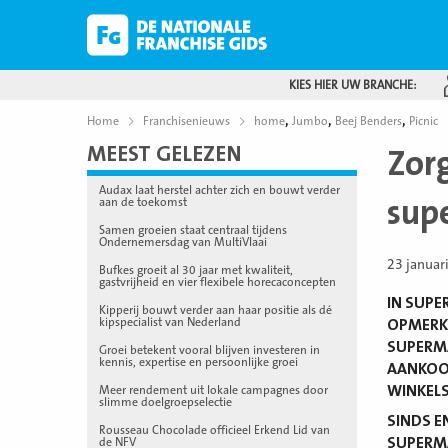
KIES HIER UW BRANCHE:
,
,
,
Home
Franchisenieuws
home
Jumbo
Beej Benders
Picnic
MEEST GELEZEN
Zor
Audax laat herstel achter zich en bouwt verder
sup
aan de toekomst
Samen groeien staat centraal tijdens
Ondernemersdag van MultiVlaai
23 januar
Bufkes groeit al 30 jaar met kwaliteit,
gastvrijheid en vier flexibele horecaconcepten
IN SUPE
Kipperij bouwt verder aan haar positie als dé
kipspecialist van Nederland
OPMERKE
SUPERM
Groei betekent vooral blijven investeren in
kennis, expertise en persoonlijke groei
AANKOOP
WINKELS
Meer rendement uit lokale campagnes door
slimme doelgroepselectie
SINDS E
Rousseau Chocolade officieel Erkend Lid van
SUPERMA
de NFV