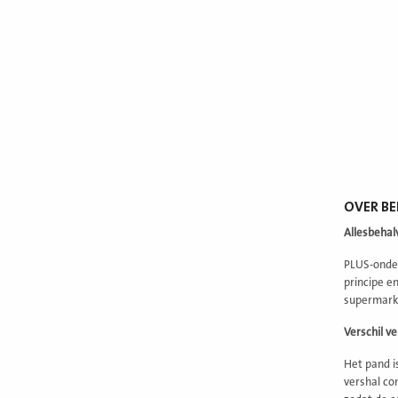
OVER BE
Allesbehal
PLUS-onder
principe e
supermarkt
Verschil ve
Het pand i
vershal co