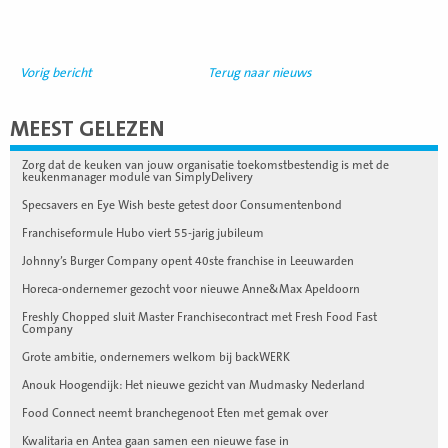
Vorig bericht
Terug naar nieuws
MEEST GELEZEN
Zorg dat de keuken van jouw organisatie toekomstbestendig is met de
keukenmanager module van SimplyDelivery
Specsavers en Eye Wish beste getest door Consumentenbond
Franchiseformule Hubo viert 55-jarig jubileum
Johnny’s Burger Company opent 40ste franchise in Leeuwarden
Horeca-ondernemer gezocht voor nieuwe Anne&Max Apeldoorn
Freshly Chopped sluit Master Franchisecontract met Fresh Food Fast
Company
Grote ambitie, ondernemers welkom bij backWERK
Anouk Hoogendijk: Het nieuwe gezicht van Mudmasky Nederland
Food Connect neemt branchegenoot Eten met gemak over
Kwalitaria en Antea gaan samen een nieuwe fase in