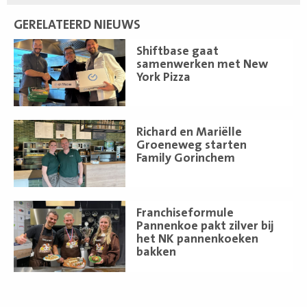
GERELATEERD NIEUWS
Lees
Shiftbase gaat
meer
samenwerken met New
York Pizza
Lees
Richard en Mariëlle
meer
Groeneweg starten
Family Gorinchem
Lees
Franchiseformule
meer
Pannenkoe pakt zilver bij
het NK pannenkoeken
bakken