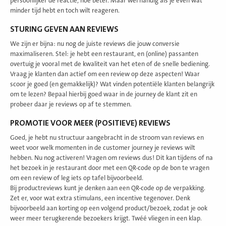
persoonlijker de reactie, hoe beter. Maar wel handig als je even wat
minder tijd hebt en toch wilt reageren.
STURING GEVEN AAN REVIEWS
We zijn er bijna: nu nog de juiste reviews die jouw conversie
maximaliseren. Stel: je hebt een restaurant, en (online) passanten
overtuig je vooral met de kwaliteit van het eten of de snelle bediening.
Vraag je klanten dan actief om een review op deze aspecten! Waar
scoor je goed (en gemakkelijk)? Wat vinden potentiële klanten belangrijk
om te lezen? Bepaal hierbij goed waar in de journey de klant zit en
probeer daar je reviews op af te stemmen.
PROMOTIE VOOR MEER (POSITIEVE) REVIEWS
Goed, je hebt nu structuur aangebracht in de stroom van reviews en
weet voor welk momenten in de customer journey je reviews wilt
hebben. Nu nog activeren! Vragen om reviews dus! Dit kan tijdens of na
het bezoek in je restaurant door met een QR-code op de bon te vragen
om een review of leg iets op tafel bijvoorbeeld.
Bij productreviews kunt je denken aan een QR-code op de verpakking.
Zet er, voor wat extra stimulans, een incentive tegenover. Denk
bijvoorbeeld aan korting op een volgend product/bezoek, zodat je ook
weer meer terugkerende bezoekers krijgt. Twéé vliegen in een klap.