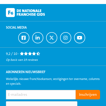
SOCIAL MEDIA
Ga
Ga
Ga
Ga
Ga
naar
naar
naar
naar
naar
Facebook
LinkedIn
Twitter
Instagram
Youtube
9,2 / 10 -
Op basis van 19 reviews
ABONNEREN NIEUWSBRIEF
Wekelijks nieuwe franchisekansen, vestigingen ter overname, columns
en specials.