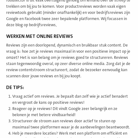
foodsector is dit vaak overtuigend genoeg om iemand over de streep te
trekken om bij jou te komen. Voor productreviews worden vaak eigen
reviewtools gebruikt (minder onafhankelijk) en voor bedrijfsreviews zijn
Google en Facebook twee zeer bepalende platformen. Wij focussen in
deze blog op bedrijfsreviews,
WERKEN MET ONLINE REVIEWS
Reviews zijn een doorlopend, dynamisch en bruikbaar stuk content. De
vraag is: hoe zet je reviews maximaal in voor een positieve impact op je
omzet? Het is van belang om je reviews goed te structureren. Reviews
staan tegenwoordig overal, op zeer diverse online media. Zorg dat je de
review contentstroom structureert, zodat de bezoeker eenvoudig kan
scannen door jouw reviews en bij jou koopt.
DE TIPS:
Vraag actief om reviews. Je bepaalt dan zelf wie je actief benadert
en vergroot de kans op positieve reviews!
Reageer op je reviews! Dit vindt Google zeer belangrijk en ze
belonen je met betere vindbaarheid!
Structureer de stroom aan reviews door actief te sturen op
maximaal twee platformen waar je de aanbevelingen beantwoordt.
Heb je meerdere locaties? Werk met een platform om efficiënt en