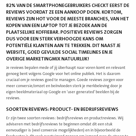
82% VAN DE SMARTPHONEGEBRUIKERS CHECKT EERST DE
REVIEWS VOORDAT ZE EEN AANKOOP DOEN. KORTOM,
REVIEWS ZIJN HOT VOOR DE MEESTE BRANCHES, VAN HET
KOPEN VAN EEN LAPTOP TOT JE BEZOEK AAN DE
PLAATSELIJKE KOFFIEBAR. POSITIEVE REVIEWS ZORGEN
DUS VOOR EEN STERK VERHOOGDE KANS OM
POTENTIËLE KLANTEN AAN TE TREKKEN. DIT NAAST JE
WEBSITE, GOED GEVULDE SOCIAL TIMELINES EN JE
OVERIGE MARKETINGMIX NATUURLIJK!
Je reviews bepalen mede of jij überhaupt naar voren komt en relevant
genoeg bent volgens Google voor het online publiek. Het is daarom
cruciaal om je reviews goed te managen. Goede reviews zorgen voor
meer conversie/omzet en beïnvloeden sterk je merkbeleving door je
eigen beeldmateriaal op Google en ‘user generated’ beelden bij de
reviews.
SOORTEN REVIEWS: PRODUCT- EN BEDRIJFSREVIEWS
Er zijn twee soorten reviews: bedrijfsreviews en productreviews. Wij
adviseren met bedrijfsreviews te beginnen omdat dit een stuk
eenvoudiger is (veel conversie mogelijkheden) en in bijvoorbeeld de