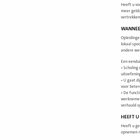
Heeft u vo
meer geldi
vertrekken
WANNEER
Opleidinge
lokaal spo
andere wet
Een eendui
• Scholing
uitoefenin
• U gaat di
voor beter
• De funct
werknemer 
verhaald 
HEEFT U
Heeft u ge
opnemen 