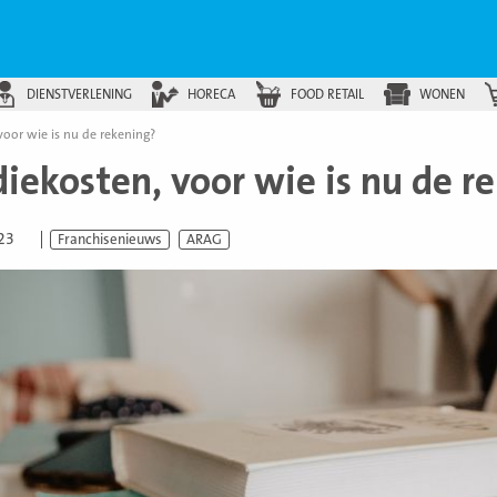
DIENSTVERLENING
HORECA
FOOD RETAIL
WONEN
voor wie is nu de rekening?
iekosten, voor wie is nu de r
023
Franchisenieuws
ARAG