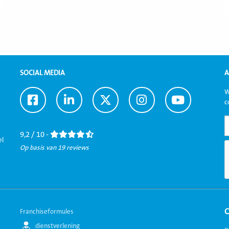
SOCIAL MEDIA
A
W
Ga
Ga
Ga
Ga
Ga
c
naar
naar
naar
naar
naar
Facebook
LinkedIn
Twitter
Instagram
Youtube
9,2 / 10 -
el
Op basis van 19 reviews
Franchiseformules
dienstverlening