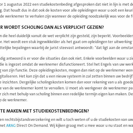
or 1 augustus 2022 een studiekostenbeding afgesproken dat niet in lijn is met d
g. Dat houdt dus in dat ook de kosten voor alle opleidingen waar u ooit een keu
de werknemer te verhalen zijn wanneer de opleiding noodzakelijk was voor de fu
 WORDT SCHOLING DAN ALS VERPLICHT GEZIEN?
n die heel duidelijk vanuit de wet verplicht zijn gesteld, zijn beperkt. Voorbeel
or. Het wordt een stuk ingewikkelder als het gaat om opleidingen ter uitwerkin
telijke bepalingen waarbij de jurist steevast antwoordt: “dat ligt aan de omsta
dig antwoord is er voor die situaties dan ook niet. Enkele voorbeelden waar u zi
 die is ingezet omdat de werknemer disfunctioneert. Stel het Engels van uw werk
g van zijn functie. Deze opleidingskosten, mogen dan niet op de werknemer wor
gitaliseren. Het kan zijn dat u een nieuw systeem in zal zetten binnen uw bedrijf 
e inzichten. Dergelijke scholingskosten komen dan voor rekening van u als goed
ie van de werknemer komt te vervallen. U moet als werkgever de werknemer pas
zich met behulp van scholing binnen een redelijke termijn eigen kan maken. De
op de werknemer.
 TE MAKEN MET STUDIEKOSTENBEDINGEN?
en rechtsbijstandsverzekering en wilt u toch weten of u de studiekosten van u
met
ARAG
Direct On Demand. Wij kijken graag met u mee waar u nu staat en wat