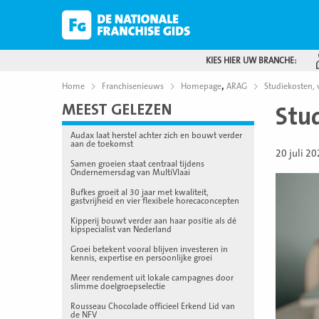
KIES HIER UW BRANCHE:
,
Home
Franchisenieuws
Homepage
ARAG
Studiekosten, 
MEEST GELEZEN
Stud
Audax laat herstel achter zich en bouwt verder
aan de toekomst
20 juli 2
Samen groeien staat centraal tijdens
Ondernemersdag van MultiVlaai
Bufkes groeit al 30 jaar met kwaliteit,
gastvrijheid en vier flexibele horecaconcepten
Kipperij bouwt verder aan haar positie als dé
kipspecialist van Nederland
Groei betekent vooral blijven investeren in
kennis, expertise en persoonlijke groei
Meer rendement uit lokale campagnes door
slimme doelgroepselectie
Rousseau Chocolade officieel Erkend Lid van
de NFV