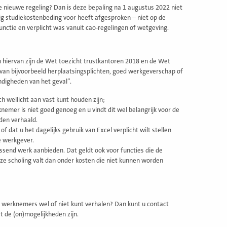
e nieuwe regeling? Dan is deze bepaling na 1 augustus 2022 niet
rig studiekostenbeding voor heeft afgesproken – niet op de
nctie en verplicht was vanuit cao-regelingen of wetgeving.
den hiervan zijn de Wet toezicht trustkantoren 2018 en de Wet
g van bijvoorbeeld herplaatsingsplichten, goed werkgeverschap of
ndigheden van het geval”.
ch wellicht aan vast kunt houden zijn;
nemer is niet goed genoeg en u vindt dit wel belangrijk voor de
den verhaald.
of dat u het dagelijks gebruik van Excel verplicht wilt stellen
e werkgever.
send werk aanbieden. Dat geldt ook voor functies die de
ze scholing valt dan onder kosten die niet kunnen worden
w werknemers wel of niet kunt verhalen? Dan kunt u contact
 de (on)mogelijkheden zijn.