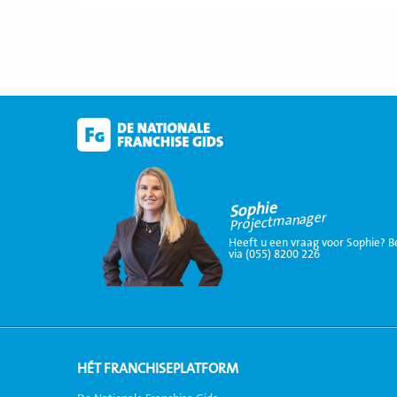
Sophie
Projectmanager
Heeft u een vraag voor Sophie? B
via (055) 8200 226
HÉT FRANCHISEPLATFORM