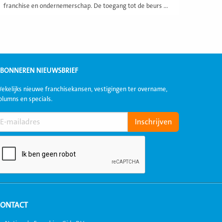
franchise en ondernemerschap. De toegang tot de beurs ...
BONNEREN NIEUWSBRIEF
ekelijks nieuwe franchisekansen, vestigingen ter overname,
olumns en specials.
CONTACT