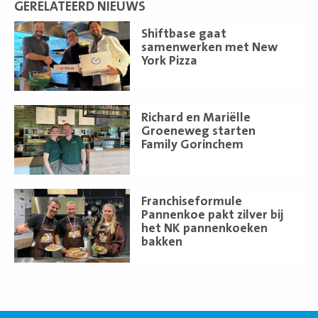
GERELATEERD NIEUWS
Lees
Shiftbase gaat
meer
samenwerken met New
York Pizza
Lees
Richard en Mariëlle
meer
Groeneweg starten
Family Gorinchem
Lees
Franchiseformule
meer
Pannenkoe pakt zilver bij
het NK pannenkoeken
bakken