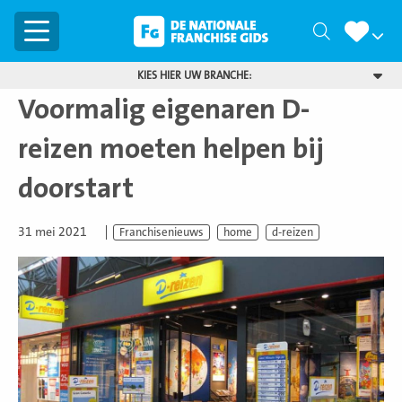
Menu
Zoeken
KIES HIER UW BRANCHE:
Voormalig eigenaren D-
reizen moeten helpen bij
doorstart
31 mei 2021
Franchisenieuws
home
d-reizen