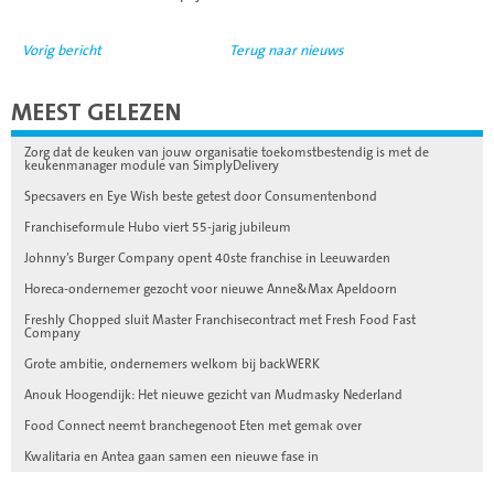
Vorig bericht
Terug naar nieuws
MEEST GELEZEN
Zorg dat de keuken van jouw organisatie toekomstbestendig is met de
keukenmanager module van SimplyDelivery
Specsavers en Eye Wish beste getest door Consumentenbond
Franchiseformule Hubo viert 55-jarig jubileum
Johnny’s Burger Company opent 40ste franchise in Leeuwarden
Horeca-ondernemer gezocht voor nieuwe Anne&Max Apeldoorn
Freshly Chopped sluit Master Franchisecontract met Fresh Food Fast
Company
Grote ambitie, ondernemers welkom bij backWERK
Anouk Hoogendijk: Het nieuwe gezicht van Mudmasky Nederland
Food Connect neemt branchegenoot Eten met gemak over
Kwalitaria en Antea gaan samen een nieuwe fase in