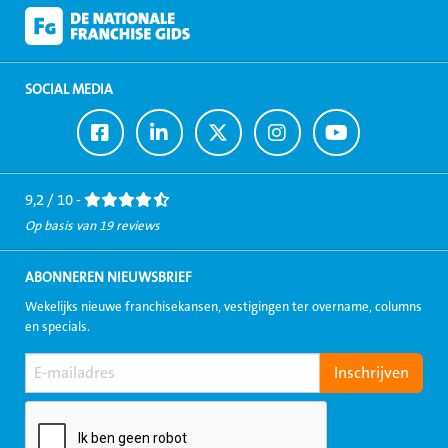
SOCIAL MEDIA
Ga
Ga
Ga
Ga
Ga
naar
naar
naar
naar
naar
Facebook
LinkedIn
Twitter
Instagram
Youtube
9,2 / 10 -
Op basis van 19 reviews
ABONNEREN NIEUWSBRIEF
Wekelijks nieuwe franchisekansen, vestigingen ter overname, columns
en specials.