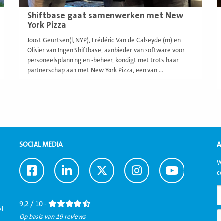
Shiftbase gaat samenwerken met New
York Pizza
Joost Geurtsen(l, NYP), Frédéric Van de Calseyde (m) en
Olivier van Ingen Shiftbase, aanbieder van software voor
personeelsplanning en -beheer, kondigt met trots haar
partnerschap aan met New York Pizza, een van ...
SOCIAL MEDIA
A
W
Ga
Ga
Ga
Ga
Ga
c
naar
naar
naar
naar
naar
Facebook
LinkedIn
Twitter
Instagram
Youtube
9,2 / 10 -
el
Op basis van 19 reviews