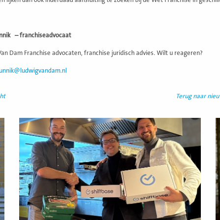
 lijken dan ook inderdaad aansluiting te zoeken bij de Wet Franchise in geschill
nnik – franchiseadvocaat
an Dam Franchise advocaten, franchise juridisch advies. Wilt u reageren?
unnik@ludwigvandam.nl
ht
Terug naar nie
Lees
L
meer
m