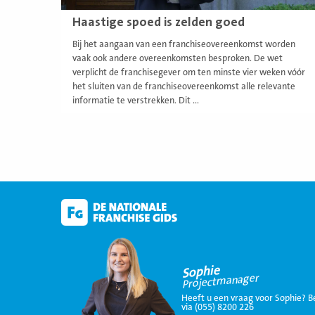
Haastige spoed is zelden goed
Bij het aangaan van een franchiseovereenkomst worden
vaak ook andere overeenkomsten besproken. De wet
verplicht de franchisegever om ten minste vier weken vóór
het sluiten van de franchiseovereenkomst alle relevante
informatie te verstrekken. Dit ...
Sophie
Projectmanager
Heeft u een vraag voor Sophie? B
via (055) 8200 226