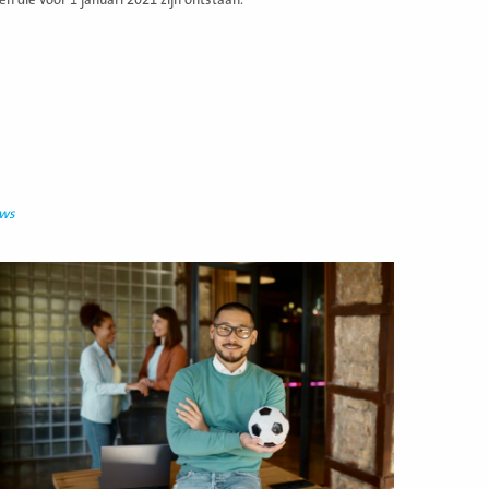
en die voor 1 januari 2021 zijn ontstaan.
uws
ees
eer