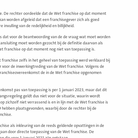
. De rechter oordeelde dat de Wet franchise op dat moment
kan worden afgeleid dat een franchisegever zich als goed
nvulling van de redelijkheid en billijkheid.
ens dat voor de beantwoording van de de vraag wat moet worden
nsluiting moet worden gezocht bij de definitie daarvan als
t franchise op dat moment nog niet van toepassing is.
anchise zelfs in het geheel van toepassing werd verklaard bij
ver voor de inwerkingtreding van de Wet franchise. Volgens de
e franchiseovereenkomst de in de Wet franchise opgenomen
nkomst pas van toepassing is per 1 januari 2023, maar dat dit
ngsregeling geldt dus niet voor de situatie, waarin wordt
 zichzelf niet verrassend is en in lijn met de Wet franchise is
9 hebben plaatsgevonden, waarbij door de rechter bij de
nchise.
chise als inkleuring van de reeds geldende opvattingen in de
 gaan door directe toepassing van de Wet franchise. De