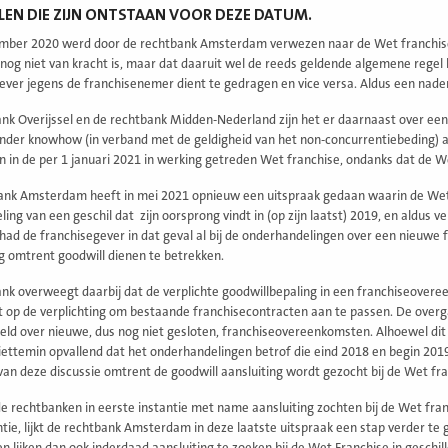
LEN DIE ZIJN ONTSTAAN VOOR DEZE DATUM.
ember 2020 werd door de rechtbank Amsterdam verwezen naar de Wet franchise
nog niet van kracht is, maar dat daaruit wel de reeds geldende algemene regel 
ever jegens de franchisenemer dient te gedragen en vice versa. Aldus een nadere i
nk Overijssel en de rechtbank Midden-Nederland zijn het er daarnaast over e
nder knowhow (in verband met de geldigheid van het non-concurrentiebeding) aa
in de per 1 januari 2021 in werking getreden Wet franchise, ondanks dat de We
nk Amsterdam heeft in mei 2021 opnieuw een uitspraak gedaan waarin de Wet fr
ling van een geschil dat zijn oorsprong vindt in (op zijn laatst) 2019, en aldus 
had de franchisegever in dat geval al bij de onderhandelingen over een nieuw
ng omtrent goodwill dienen te betrekken.
nk overweegt daarbij dat de verplichte goodwillbepaling in een franchiseoveree
et op de verplichting om bestaande franchisecontracten aan te passen. De overga
ld over nieuwe, dus nog niet gesloten, franchiseovereenkomsten. Alhoewel dit op
iettemin opvallend dat het onderhandelingen betrof die eind 2018 en begin 201
 van deze discussie omtrent de goodwill aansluiting wordt gezocht bij de Wet fra
e rechtbanken in eerste instantie met name aansluiting zochten bij de Wet fran
ntie, lijkt de rechtbank Amsterdam in deze laatste uitspraak een stap verder te