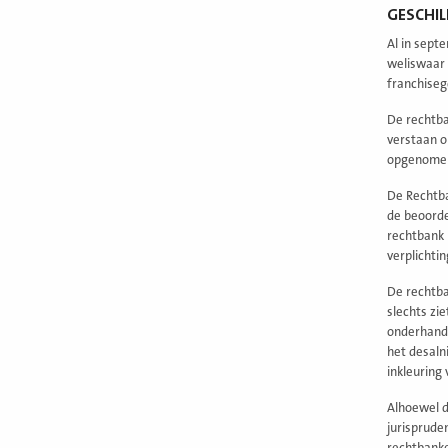
GESCHIL
Al in sept
weliswaar 
franchiseg
De rechtba
verstaan o
opgenomen 
De Rechtba
de beoorde
rechtbank 
verplichti
De rechtba
slechts zi
onderhande
het desaln
inkleuring
Alhoewel d
jurisprude