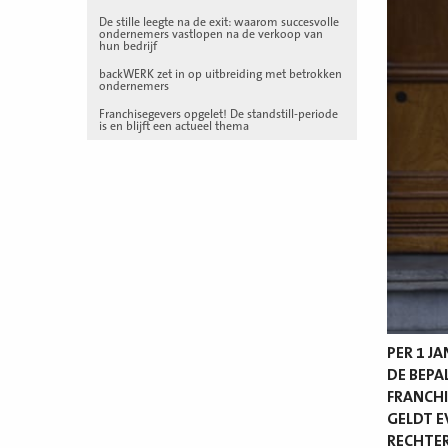
De stille leegte na de exit: waarom succesvolle
ondernemers vastlopen na de verkoop van
hun bedrijf
backWERK zet in op uitbreiding met betrokken
ondernemers
Franchisegevers opgelet! De standstill-periode
is en blijft een actueel thema
PER 1 J
DE BEPA
FRANCH
GELDT E
RECHTER