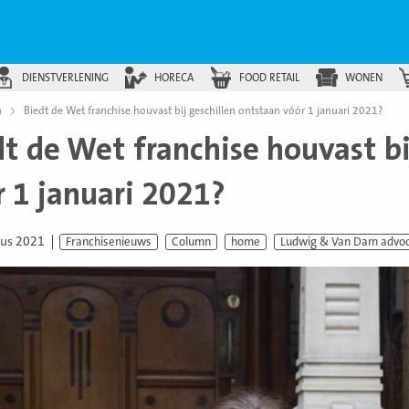
DIENSTVERLENING
HORECA
FOOD RETAIL
WONEN
n
Biedt de Wet franchise houvast bij geschillen ontstaan vóór 1 januari 2021?
t de Wet franchise houvast bi
r 1 januari 2021?
tus 2021
Franchisenieuws
Column
home
Ludwig & Van Dam advo