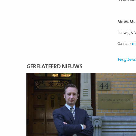
rechtbanken
Mr. M. Mu
Ludwig & V
Ga naar
m
Vorig beric
GERELATEERD NIEUWS
Lees
meer