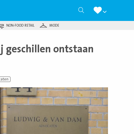
Zoeken
NON-FOOD RETAIL
MODE
j geschillen ontstaan
caten