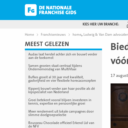
KIES HIER UW BRANCHE:
,
Home
Franchisenieuws
home
Ludwig & Van Dam advocate
MEEST GELEZEN
Bied
Audax laat herstel achter zich en bouwt verder
vóó
aan de toekomst
Samen groeien staat centraal tijdens
Ondernemersdag van MultiVlaai
17 augus
Bufkes groeit al 30 jaar met kwaliteit,
gastvrijheid en vier flexibele horecaconcepten
Kipperij bouwt verder aan haar positie als dé
kipspecialist van Nederland
Groei betekent vooral blijven investeren in
kennis, expertise en persoonlijke groei
Meer rendement uit lokale campagnes door
slimme doelgroepselectie
Rousseau Chocolade officieel Erkend Lid van
de NFV