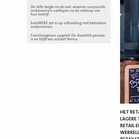
De stille leegte na de exit: waarom succesvolle
ondernemers vastlopen na de verkoop van
hun bedrijf
backWERK zet in op uitbreiding met betrokken
ondernemers
Franchisegevers opgelet! De standstill-periode
is en blijft een actueel thema
HET RET
LAGERE
RETAIL 
WERKELI