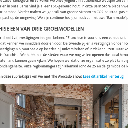
nze zuivel biologisch en serveren we onze yoghurt in authentieke weckpotten van
r en in onze Barns vind je alleen FSC-gekeurd hout. In onze Barn Store bieden w
r bamboe. Verder maken we gebruik van groene stroom en CO2-neutraal gas en z
mpact op de omgeving. We zijn continue bezig om ook zelf nieuwe ‘Barn-made’ p
ISE EEN VAN DRIE GROEIMODELLEN
n heeft zijn vestigingen in eigen beheer. “Franchise is voor ons een van de drie pi
 dat kennen we inmiddels door en door. De tweede pijler is vestigingen onder lic
 vestigingen bijvoorbeeld op locaties bij universiteiten of in ziekenhuizen. Daar
 is franchise. We hebben in de steden waar we nog willen openen dus local hero
uitenland kunnen gaan kijken. We hopen wel dat onze organisatie zo plat kan bli
ondengehalte: onze regiomanagers zijn allemaal rond de 25 en de gemiddelde lee
van deze rubriek spraken we met The Avocado Show.
Lees dit artikel hier terug.