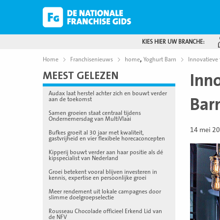
KIES HIER UW BRANCHE:
,
Home
Franchisenieuws
home
Yoghurt Barn
Innovatieve 
MEEST GELEZEN
Inn
Audax laat herstel achter zich en bouwt verder
Bar
aan de toekomst
Samen groeien staat centraal tijdens
Ondernemersdag van MultiVlaai
14 mei 2
Bufkes groeit al 30 jaar met kwaliteit,
gastvrijheid en vier flexibele horecaconcepten
Kipperij bouwt verder aan haar positie als dé
kipspecialist van Nederland
Groei betekent vooral blijven investeren in
kennis, expertise en persoonlijke groei
Meer rendement uit lokale campagnes door
slimme doelgroepselectie
Rousseau Chocolade officieel Erkend Lid van
de NFV