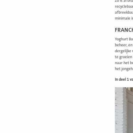
Zo is al o
recyclebaa
afbreekbaa
minimale i
FRANCH
Yoghurt Bar
beheer, en
dergelijke
te groeien
naar het b
het jongeh
In deel 1 