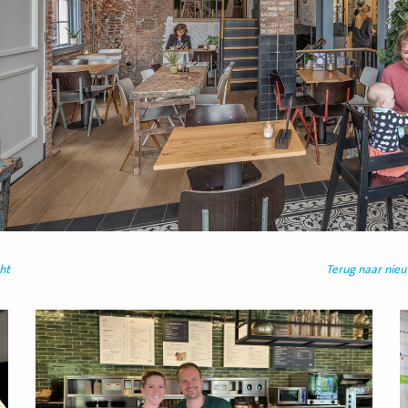
ht
Terug naar nie
Lees
L
meer
m