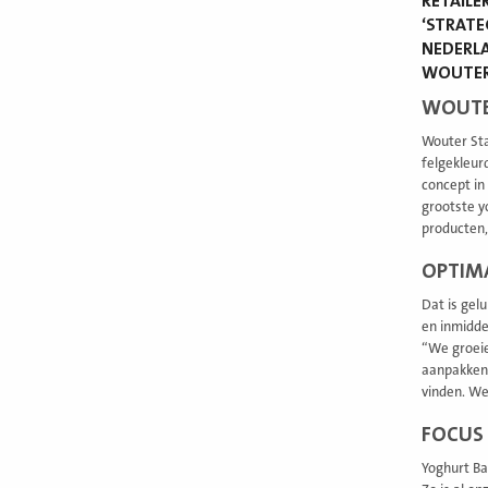
RETAILE
‘STRATE
NEDERLA
WOUTER 
WOUTE
Wouter Sta
felgekleur
concept in
grootste y
producten,
OPTIMA
Dat is gel
en inmidde
“We groeie
aanpakken.
vinden. We
FOCUS
Yoghurt Ba