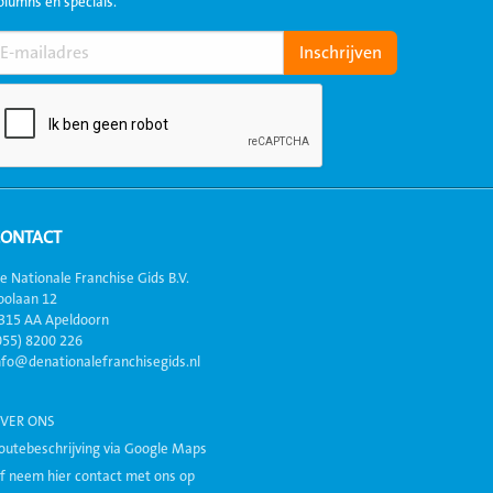
olumns en specials.
CONTACT
e Nationale Franchise Gids B.V.
oolaan 12
315 AA Apeldoorn
055) 8200 226
nfo@denationalefranchisegids.nl
VER ONS
outebeschrijving via Google Maps
f neem hier contact met ons op