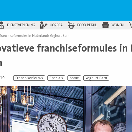
DIENSTVERLENING
HORECA
FOOD RETAIL
WONEN
franchiseformules in Nederland: Yoghurt Barn
ovatieve franchiseformules in
n
019
Franchisenieuws
Specials
home
Yoghurt Barn