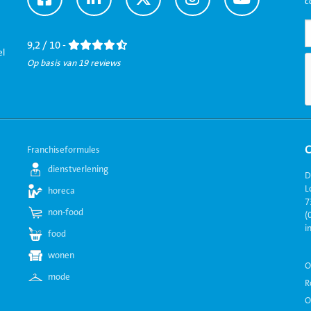
c
naar
naar
naar
naar
naar
Facebook
LinkedIn
Twitter
Instagram
Youtube
9,2 / 10 -
el
Op basis van 19 reviews
Franchiseformules
dienstverlening
D
L
horeca
7
non-food
(
i
food
wonen
O
mode
R
O