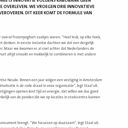
RMEE IS INNOVATIE VOLGENS RABOBANK GEEN
E OVERLEVEN. WE VROEGEN DRIE INNOVATIEVE
 VEROVEREN. DIT KEER KOMT DE FORMULE VAN
er overal frozenyoghurt-zaakjes waren. “Heel leuk, op elke hoek,
t denken. In eerste instantie dachten we dat een dergelijk
weer. Maar we kwamen er al snel achter dat Nederlanders de
ghurt altijd smaakt en makkelijk te combineren is met andere
chtse Neude. Binnen een jaar volgen een vestiging in Amsterdam
lisatie is de rode draad in onze organisatie”, legt Staal uit.
stigingen openen kost tijd en energie; dat willen we dus goed
ankelijk van de panden die we op locaties in stadscentra kunnen
 consument brengt. “We focussen op duurzaam”, legt Staal uit.