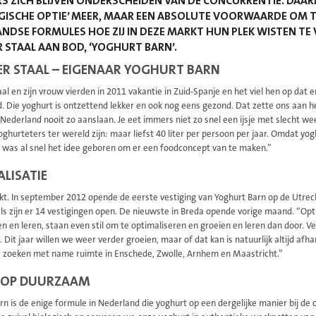
RS ZICH BLIJVEN ONDERSCHEIDEN VAN DE CONCURRENTIE. DAA
GISCHE OPTIE’ MEER, MAAR EEN ABSOLUTE VOORWAARDE OM T
NDSE FORMULES HOE ZIJ IN DEZE MARKT HUN PLEK WISTEN TE
STAAL AAN BOD, ‘YOGHURT BARN’.
R STAAL – EIGENAAR YOGHURT BARN
al en zijn vrouw vierden in 2011 vakantie in Zuid-Spanje en het viel hen op dat 
d. Die yoghurt is ontzettend lekker en ook nog eens gezond. Dat zette ons aan he
 Nederland nooit zo aanslaan. Je eet immers niet zo snel een ijsje met slecht 
oghurteters ter wereld zijn: maar liefst 40 liter per persoon per jaar. Omdat yo
 was al snel het idee geboren om er een foodconcept van te maken.”
LISATIE
ukt. In september 2012 opende de eerste vestiging van Yoghurt Barn op de Utre
ls zijn er 14 vestigingen open. De nieuwste in Breda opende vorige maand. “Optima
n en leren, staan even stil om te optimaliseren en groeien en leren dan door. Ve
 Dit jaar willen we weer verder groeien, maar of dat kan is natuurlijk altijd afh
 zoeken met name ruimte in Enschede, Zwolle, Arnhem en Maastricht.”
 OP DUURZAAM
rn is de enige formule in Nederland die yoghurt op een dergelijke manier bij de