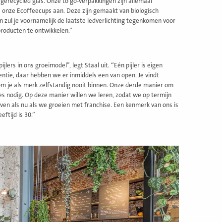
 gerecycled glas. Onze to go-verpakkingen zijn allemaal
e onze Ecoffeecups aan. Deze zijn gemaakt van biologisch
ul je voornamelijk de laatste ledverlichting tegenkomen voor
roducten te ontwikkelen.”
jlers in ons groeimodel”, legt Staal uit. “Eén pijler is eigen
entie, daar hebben we er inmiddels een van open. Je vindt
 kom je als merk zelfstandig nooit binnen. Onze derde manier om
es nodig. Op deze manier willen we leren, zodat we op termijn
jven als nu als we groeien met franchise. Een kenmerk van ons is
ftijd is 30.”