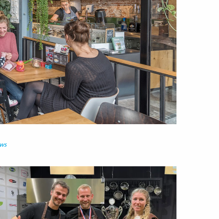
uws
ees
eer