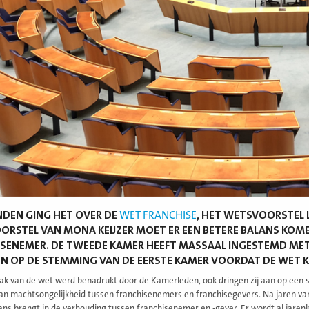
DEN GING HET OVER DE
WET FRANCHISE
, HET WETSVOORSTEL L
RSTEL VAN MONA KEIJZER MOET ER EEN BETERE BALANS KOME
SENEMER. DE TWEEDE KAMER HEEFT MASSAAL INGESTEMD MET
N OP DE STEMMING VAN DE EERSTE KAMER VOORDAT DE WET 
k van de wet werd benadrukt door de Kamerleden, ook dringen zij aan op een 
van machtsongelijkheid tussen franchisenemers en franchisegevers. Na jaren va
ans brengt in de verhouding tussen franchisenemer en -gever. Er wordt al jaren