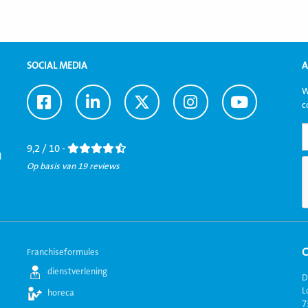
SOCIAL MEDIA
A
W
Ga
Ga
Ga
Ga
Ga
c
naar
naar
naar
naar
naar
Facebook
LinkedIn
Twitter
Instagram
Youtube
9,2 / 10 -
l
Op basis van 19 reviews
Franchiseformules
dienstverlening
D
L
horeca
7