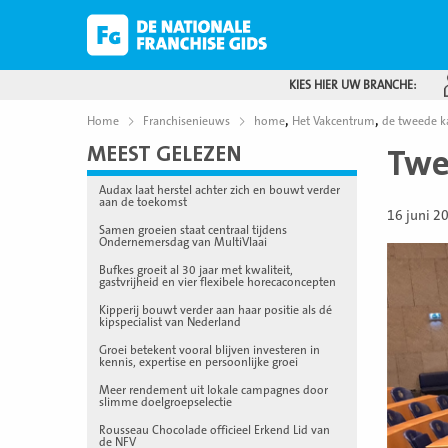
KIES HIER UW BRANCHE:
,
,
Home
Franchisenieuws
home
Het Vakcentrum
de tweede 
MEEST GELEZEN
Twe
Audax laat herstel achter zich en bouwt verder
aan de toekomst
16 juni 2
Samen groeien staat centraal tijdens
Ondernemersdag van MultiVlaai
Bufkes groeit al 30 jaar met kwaliteit,
gastvrijheid en vier flexibele horecaconcepten
Kipperij bouwt verder aan haar positie als dé
kipspecialist van Nederland
Groei betekent vooral blijven investeren in
kennis, expertise en persoonlijke groei
Meer rendement uit lokale campagnes door
slimme doelgroepselectie
Rousseau Chocolade officieel Erkend Lid van
de NFV