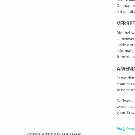
Doordat er
dat de rol 
VERBET
Met het we
samenwerki
einde van 
informatie
franchisen
AMEND
Er werden 
staat dat 
te nemen d
De Tweede
worden voo
gaan. Er w
Vorig beric