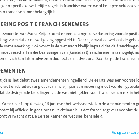
 geen specifieke wettelijke regels in franchise waren werd het speelveld ook s
van franchisenemer belangrijk is.
ERING POSITIE FRANCHISENEMERS
tsvoorstel van Mona Keijzer komt er een belangrijke verbetering voor de positi
ngsvorm dat er nu wetgeving opgesteld is. Daarbij omvat de wet ook de gehele 
de samenwerking. Ook wordt in de wet nadrukkelijk bepaald dat de franchisegev
 moet verschaffen die beslissingen van (kandidaat)franchisenemers mogelijk maa
emer zich kan laten adviseren door externe adviseurs. Daar krijgt de franchisen
EMENTEN
tijdens het debat twee amendementen ingediend. De eerste was een voorstel o
de wet en de uitwerking daarvan, na vijf jaar van invoering moet worden geëv
at de dwingende bepalingen uit de wet niet gelden voor franchisenemers in het
 Kamer heeft op dinsdag 16 juni over het wetsvoorstel en de amendementen 
rdat hij officieel in gaat. Wat nu zichtbaar is, is dat franchisegevers voordat
ordt verwacht dat De Eerste Kamer de wet snel behandeld.
ht
Terug naar nie