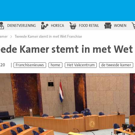
DIENSTVERLENING
HORECA
FOOD RETAIL
WONEN
kamer
Tweede Kamer stemt in met Wet Franchise
ede Kamer stemt in met Wet 
020
Franchisenieuws
home
Het Vakcentrum
de tweede kamer