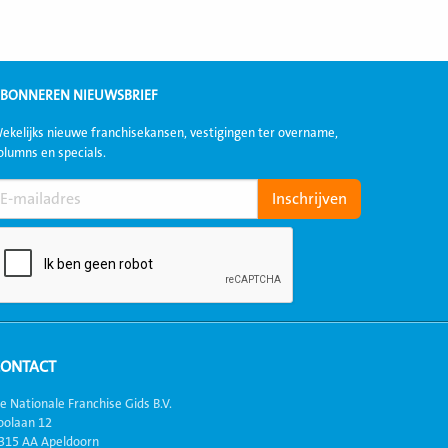
BONNEREN NIEUWSBRIEF
ekelijks nieuwe franchisekansen, vestigingen ter overname,
olumns en specials.
CONTACT
e Nationale Franchise Gids B.V.
oolaan 12
315 AA Apeldoorn