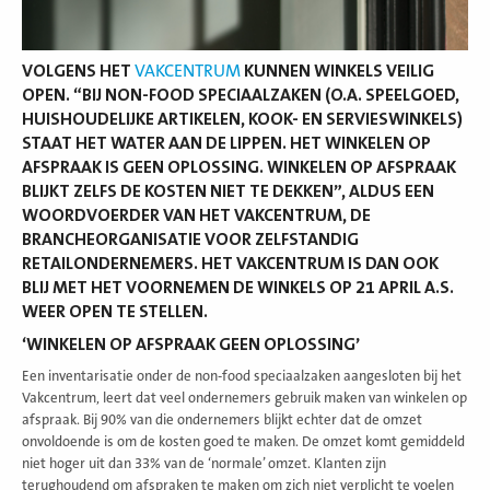
VOLGENS HET
VAKCENTRUM
KUNNEN WINKELS VEILIG
OPEN. “BIJ NON-FOOD SPECIAALZAKEN (O.A. SPEELGOED,
HUISHOUDELIJKE ARTIKELEN, KOOK- EN SERVIESWINKELS)
STAAT HET WATER AAN DE LIPPEN. HET WINKELEN OP
AFSPRAAK IS GEEN OPLOSSING. WINKELEN OP AFSPRAAK
BLIJKT ZELFS DE KOSTEN NIET TE DEKKEN”, ALDUS EEN
WOORDVOERDER VAN HET VAKCENTRUM, DE
BRANCHEORGANISATIE VOOR ZELFSTANDIG
RETAILONDERNEMERS. HET VAKCENTRUM IS DAN OOK
BLIJ MET HET VOORNEMEN DE WINKELS OP 21 APRIL A.S.
WEER OPEN TE STELLEN.
‘WINKELEN OP AFSPRAAK GEEN OPLOSSING’
Een inventarisatie onder de non-food speciaalzaken aangesloten bij het
Vakcentrum, leert dat veel ondernemers gebruik maken van winkelen op
afspraak. Bij 90% van die ondernemers blijkt echter dat de omzet
onvoldoende is om de kosten goed te maken. De omzet komt gemiddeld
niet hoger uit dan 33% van de ‘normale’ omzet. Klanten zijn
terughoudend om afspraken te maken om zich niet verplicht te voelen