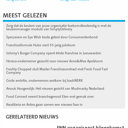
MEEST GELEZEN
Zorg dat de keuken van jouw organisatie toekomstbestendig is met de
keukenmanager module van SimplyDelivery
Specsavers en Eye Wish beste getest door Consumentenbond
Franchiseformule Hubo viert 55-jarig jubileum
Johnny’s Burger Company opent 40ste franchise in Leeuwarden
Horeca-ondernemer gezocht voor nieuwe Anne&Max Apeldoorn
Freshly Chopped sluit Master Franchisecontract met Fresh Food Fast
Company
Grote ambitie, ondernemers welkom bij backWERK
Anouk Hoogendijk: Het nieuwe gezicht van Mudmasky Nederland
Food Connect neemt branchegenoot Eten met gemak over
Kwalitaria en Antea gaan samen een nieuwe fase in
GERELATEERD NIEUWS
Lees
FNN organiseert bijeenkomst