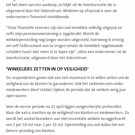
tot het doen van een aankoop, zo blijkt uit de inventarisatie die is
uitgevoerd door het Vakcentrum. Winkelen op afspraak is voor de
ondernemers financieel onvoldoende.
“Onze financiële reserves zijn dan ook inmiddels volledig uitgeput en
zelfs mijn pensioenvoorziening is opgebruikt. Mocht de
winkelopenstelling nog langer worden uitgesteld, overweeg ik ernstig
om zelf faillissement aan te vragen omdat de inmiddels opgebouwde
schulden haast niet meer in te lopen zijn”, aldus een ondernemer uit de
inventarisatie, uitgevoerd door het Vakcentrum.
‘WINKELIERS ZETTEN IN OP VEILIGHEID’
De respondenten gaven ook aan zich maximaal in te willen zetten om de
veiligheid van de klanten te garanderen. Ook het ziekteverzuim onder
medewerkers bleef stabiel, tijdens de periode dat de winkels vorig jaar
open waren.
Voor de eerste periode na 21 april liggen aangescherpte protocollen
klaar die extra inzetten op de veiligheid van klanten en medewerkers. Zo
wordt het aantal bezoekers aan niet-essentiële winkels teruggebracht
van 1 per 10 m2 naar 1 per 25 m2. Openstelling zou ook leiden tot een
betere spreiding van klanten.