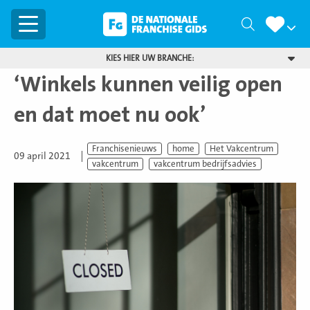
Menu
Zoeken
KIES HIER UW BRANCHE:
‘Winkels kunnen veilig open
en dat moet nu ook’
Franchisenieuws
home
Het Vakcentrum
09 april 2021
vakcentrum
vakcentrum bedrijfsadvies