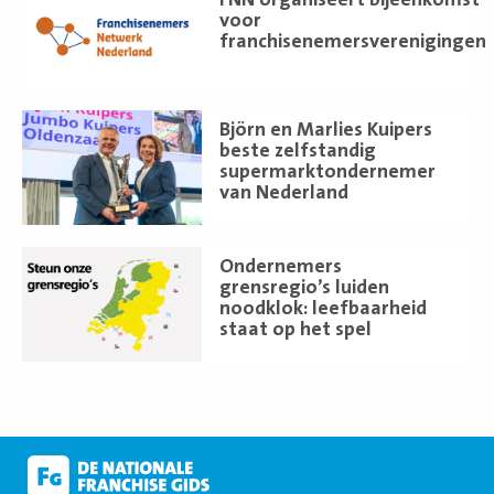
meer
voor
franchisenemersverenigingen
Lees
Björn en Marlies Kuipers
meer
beste zelfstandig
supermarktondernemer
van Nederland
Lees
Ondernemers
meer
grensregio’s luiden
noodklok: leefbaarheid
staat op het spel