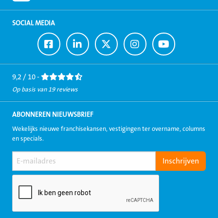
SOCIAL MEDIA
Ga
Ga
Ga
Ga
Ga
naar
naar
naar
naar
naar
Facebook
LinkedIn
Twitter
Instagram
Youtube
9,2 / 10 -
Op basis van 19 reviews
ABONNEREN NIEUWSBRIEF
Wekelijks nieuwe franchisekansen, vestigingen ter overname, columns
en specials.