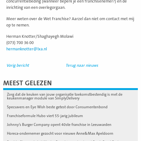
concurrentiebeding (wanneer beperk je een franchisenemer?) en de
inrichting van een overlegorgaan.
Meer weten over de Wet Franchise? Aarzel dan niet om contact met mij
op te nemen.
Herman Knotter/Shaghayegh Molawi
(073) 700 36 00
hermanknotter@lxa.nl
Vorig bericht
Terug naar nieuws
MEEST GELEZEN
Zorg dat de keuken van jouw organisatie toekomstbestendig is met de
keukenmanager module van SimplyDelivery
Specsavers en Eye Wish beste getest door Consumentenbond
Franchiseformule Hubo viert 55-jarig jubileum
Johnny’s Burger Company opent 40ste franchise in Leeuwarden
Horeca-ondernemer gezocht voor nieuwe Anne&Max Apeldoorn