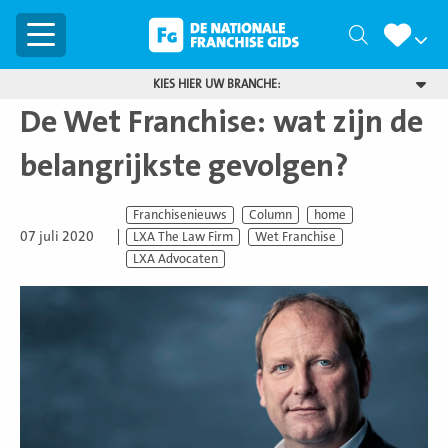
Menu
Zoeken
KIES HIER UW BRANCHE:
De Wet Franchise: wat zijn de
belangrijkste gevolgen?
Franchisenieuws
Column
home
07 juli 2020
LXA The Law Firm
Wet Franchise
LXA Advocaten