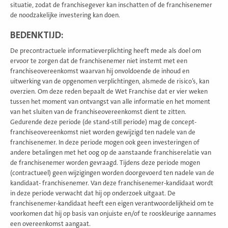
situatie, zodat de franchisegever kan inschatten of de franchisenemer
de noodzakelijke investering kan doen.
BEDENKTIJD:
De precontractuele informatieverplichting heeft mede als doel om
ervoor te zorgen dat de franchisenemer niet instemt met een
franchiseovereenkomst waarvan hij onvoldoende de inhoud en
uitwerking van de opgenomen verplichtingen, alsmede de risico’s, kan
overzien. Om deze reden bepaalt de Wet Franchise dat er vier weken
tussen het moment van ontvangst van alle informatie en het moment
van het sluiten van de franchiseovereenkomst dient te zitten.
Gedurende deze periode (de stand-still periode) mag de concept-
franchiseovereenkomst niet worden gewijzigd ten nadele van de
franchisenemer. In deze periode mogen ook geen investeringen of
andere betalingen met het oog op de aanstaande franchiserelatie van
de franchisenemer worden gevraagd. Tijdens deze periode mogen
(contractueel) geen wijzigingen worden doorgevoerd ten nadele van de
kandidaat- franchisenemer. Van deze franchisenemer-kandidaat wordt
in deze periode verwacht dat hij op onderzoek uitgaat. De
franchisenemer-kandidaat heeft een eigen verantwoordelijkheid om te
voorkomen dat hij op basis van onjuiste en/of te rooskleurige aannames
een overeenkomst aangaat.