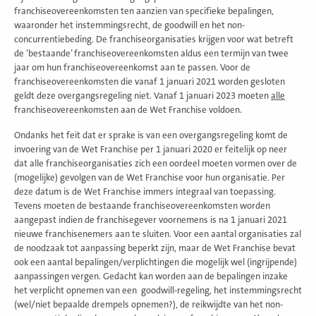
franchiseovereenkomsten ten aanzien van specifieke bepalingen,
waaronder het instemmingsrecht, de goodwill en het non-
concurrentiebeding. De franchiseorganisaties krijgen voor wat betreft
de ‘bestaande’ franchiseovereenkomsten aldus een termijn van twee
jaar om hun franchiseovereenkomst aan te passen. Voor de
franchiseovereenkomsten die vanaf 1 januari 2021 worden gesloten
geldt deze overgangsregeling niet. Vanaf 1 januari 2023 moeten
alle
franchiseovereenkomsten aan de Wet Franchise voldoen.
Ondanks het feit dat er sprake is van een overgangsregeling komt de
invoering van de Wet Franchise per 1 januari 2020 er feitelijk op neer
dat alle franchiseorganisaties zich een oordeel moeten vormen over de
(mogelijke) gevolgen van de Wet Franchise voor hun organisatie. Per
deze datum is de Wet Franchise immers integraal van toepassing.
Tevens moeten de bestaande franchiseovereenkomsten worden
aangepast indien de franchisegever voornemens is na 1 januari 2021
nieuwe franchisenemers aan te sluiten. Voor een aantal organisaties zal
de noodzaak tot aanpassing beperkt zijn, maar de Wet Franchise bevat
ook een aantal bepalingen/verplichtingen die mogelijk wel (ingrijpende)
aanpassingen vergen. Gedacht kan worden aan de bepalingen inzake
het verplicht opnemen van een goodwill-regeling, het instemmingsrecht
(wel/niet bepaalde drempels opnemen?), de reikwijdte van het non-