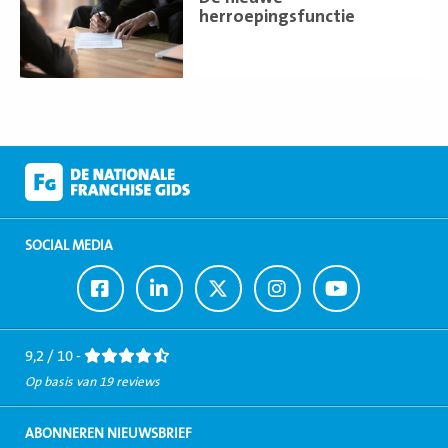
meer
herroepingsfunctie
SOCIAL MEDIA
Ga
Ga
Ga
Ga
Ga
naar
naar
naar
naar
naar
Facebook
LinkedIn
Twitter
Instagram
Youtube
9,2 / 10 -
Op basis van 19 reviews
ABONNEREN NIEUWSBRIEF