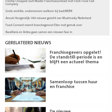
Freshly Chopped sluit Master Franchisecontract met Fresh Food Fast
Company
Grote ambitie, ondernemers welkom bij backWERK
Anouk Hoogendijk: Het nieuwe gezicht van Mudmasky Nederland
Food Connect neemt branchegenoot Eten met gemak over
Kwalitaria en Antea gaan samen een nieuwe fase in
GERELATEERD NIEUWS
Lees
Franchisegevers opgelet!
meer
De standstill-periode is en
blijft een actueel thema
Lees
Samenloop tussen huur
meer
en franchise
Lees
De nieuwe