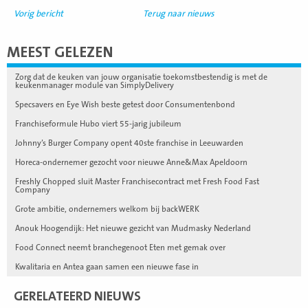
Vorig bericht
Terug naar nieuws
MEEST GELEZEN
Zorg dat de keuken van jouw organisatie toekomstbestendig is met de
keukenmanager module van SimplyDelivery
Specsavers en Eye Wish beste getest door Consumentenbond
Franchiseformule Hubo viert 55-jarig jubileum
Johnny’s Burger Company opent 40ste franchise in Leeuwarden
Horeca-ondernemer gezocht voor nieuwe Anne&Max Apeldoorn
Freshly Chopped sluit Master Franchisecontract met Fresh Food Fast
Company
Grote ambitie, ondernemers welkom bij backWERK
Anouk Hoogendijk: Het nieuwe gezicht van Mudmasky Nederland
Food Connect neemt branchegenoot Eten met gemak over
Kwalitaria en Antea gaan samen een nieuwe fase in
GERELATEERD NIEUWS