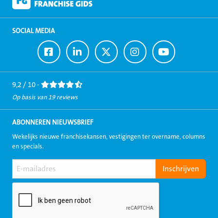
SOCIAL MEDIA
Ga
Ga
Ga
Ga
Ga
naar
naar
naar
naar
naar
Facebook
LinkedIn
Twitter
Instagram
Youtube
9,2 / 10 -
Op basis van 19 reviews
ABONNEREN NIEUWSBRIEF
Wekelijks nieuwe franchisekansen, vestigingen ter overname, columns
en specials.