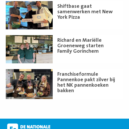
Lees
Shiftbase gaat
meer
samenwerken met New
York Pizza
Lees
Richard en Mariëlle
meer
Groeneweg starten
Family Gorinchem
Lees
Franchiseformule
meer
Pannenkoe pakt zilver bij
het NK pannenkoeken
bakken