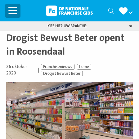
Menu
Zoeken
KIES HIER UW BRANCHE:
Drogist Bewust Beter opent
in Roosendaal
26 oktober
Franchisenieuws
home
2020
Drogist Bewust Beter