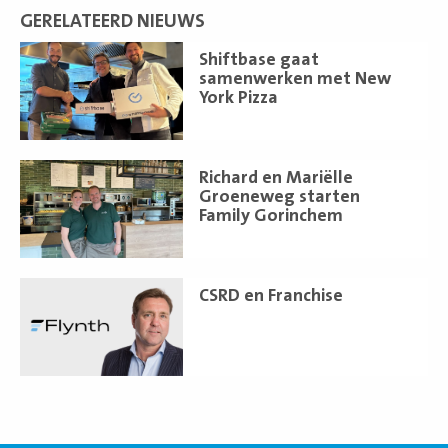
GERELATEERD NIEUWS
Lees
Shiftbase gaat
meer
samenwerken met New
York Pizza
Lees
Richard en Mariëlle
meer
Groeneweg starten
Family Gorinchem
Lees
CSRD en Franchise
meer