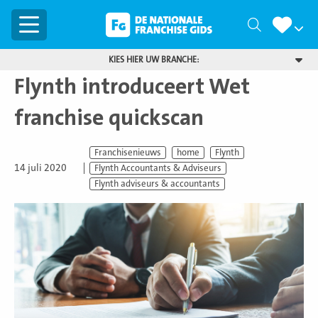
Menu
Zoeken
KIES HIER UW BRANCHE:
Flynth introduceert Wet
franchise quickscan
Franchisenieuws
home
Flynth
14 juli 2020
Flynth Accountants & Adviseurs
Flynth adviseurs & accountants