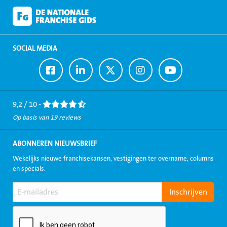
SOCIAL MEDIA
Ga
Ga
Ga
Ga
Ga
naar
naar
naar
naar
naar
Facebook
LinkedIn
Twitter
Instagram
Youtube
9,2 / 10 -
Op basis van 19 reviews
ABONNEREN NIEUWSBRIEF
Wekelijks nieuwe franchisekansen, vestigingen ter overname, columns
en specials.