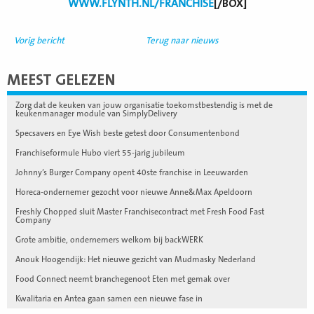
WWW.FLYNTH.NL/FRANCHISE
[/BOX]
Vorig bericht
Terug naar nieuws
MEEST GELEZEN
Zorg dat de keuken van jouw organisatie toekomstbestendig is met de
keukenmanager module van SimplyDelivery
Specsavers en Eye Wish beste getest door Consumentenbond
Franchiseformule Hubo viert 55-jarig jubileum
Johnny’s Burger Company opent 40ste franchise in Leeuwarden
Horeca-ondernemer gezocht voor nieuwe Anne&Max Apeldoorn
Freshly Chopped sluit Master Franchisecontract met Fresh Food Fast
Company
Grote ambitie, ondernemers welkom bij backWERK
Anouk Hoogendijk: Het nieuwe gezicht van Mudmasky Nederland
Food Connect neemt branchegenoot Eten met gemak over
Kwalitaria en Antea gaan samen een nieuwe fase in