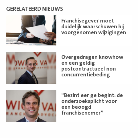
GERELATEERD NIEUWS
Lees
Franchisegever moet
meer
duidelijk waarschuwen bij
voorgenomen wijzigingen
Lees
Overgedragen knowhow
meer
en een geldig
postcontractueel non-
concurrentiebeding
Lees
“Bezint eer ge begint: de
meer
onderzoeksplicht voor
een beoogd
franchisenemer”