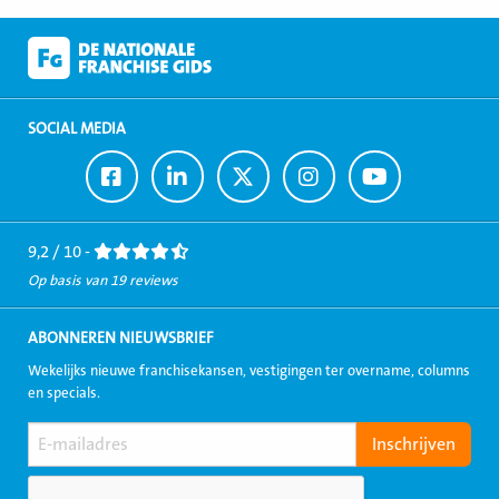
SOCIAL MEDIA
Ga
Ga
Ga
Ga
Ga
naar
naar
naar
naar
naar
Facebook
LinkedIn
Twitter
Instagram
Youtube
9,2 / 10 -
Op basis van 19 reviews
ABONNEREN NIEUWSBRIEF
Wekelijks nieuwe franchisekansen, vestigingen ter overname, columns
en specials.