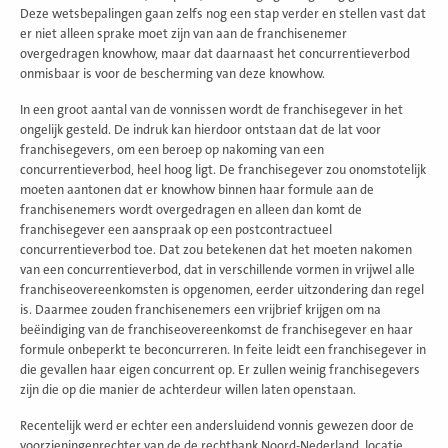
Deze wetsbepalingen gaan zelfs nog een stap verder en stellen vast dat
er niet alleen sprake moet zijn van aan de franchisenemer
overgedragen knowhow, maar dat daarnaast het concurrentieverbod
onmisbaar is voor de bescherming van deze knowhow.
In een groot aantal van de vonnissen wordt de franchisegever in het
ongelijk gesteld. De indruk kan hierdoor ontstaan dat de lat voor
franchisegevers, om een beroep op nakoming van een
concurrentieverbod, heel hoog ligt. De franchisegever zou onomstotelijk
moeten aantonen dat er knowhow binnen haar formule aan de
franchisenemers wordt overgedragen en alleen dan komt de
franchisegever een aanspraak op een postcontractueel
concurrentieverbod toe. Dat zou betekenen dat het moeten nakomen
van een concurrentieverbod, dat in verschillende vormen in vrijwel alle
franchiseovereenkomsten is opgenomen, eerder uitzondering dan regel
is. Daarmee zouden franchisenemers een vrijbrief krijgen om na
beëindiging van de franchiseovereenkomst de franchisegever en haar
formule onbeperkt te beconcurreren. In feite leidt een franchisegever in
die gevallen haar eigen concurrent op. Er zullen weinig franchisegevers
zijn die op die manier de achterdeur willen laten openstaan.
Recentelijk werd er echter een andersluidend vonnis gewezen door de
voorzieningenrechter van de de rechtbank Noord-Nederland, locatie