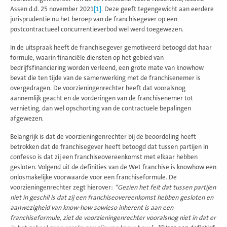
Assen d.d. 25 november 2021
[1]
. Deze geeft tegengewicht aan eerdere
jurisprudentie nu het beroep van de franchisegever op een
postcontractueel concurrentieverbod wel werd toegewezen.
In de uitspraak heeft de franchisegever gemotiveerd betoogd dat haar
formule, waarin financiële diensten op het gebied van
bedrijfsfinanciering worden verleend, een grote mate van knowhow
bevat die ten tijde van de samenwerking met de franchisenemer is
overgedragen. De voorzieningenrechter heeft dat vooralsnog
aannemlijk geacht en de vorderingen van de franchisenemer tot
vernieting, dan wel opschorting van de contractuele bepalingen
afgewezen.
Belangrijk is dat de voorzieningenrechter bij de beoordeling heeft
betrokken dat de franchisegever heeft betoogd dat tussen partijen in
confesso is dat zij een franchiseovereenkomst met elkaar hebben
gesloten. Volgend uit de definities van de Wet franchise is knowhow een
onlosmakelijke voorwaarde voor een franchiseformule. De
voorzieningenrechter zegt hierover:
“Gezien het feit dat tussen partijen
niet in geschil is dat zij een franchiseovereenkomst hebben gesloten en
aanwezigheid van know-how sowieso inherent is aan een
franchiseformule, ziet de voorzieningenrechter vooralsnog niet in dat er