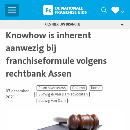
Menu
Zoeken
KIES HIER UW BRANCHE:
Knowhow is inherent
aanwezig bij
franchiseformule volgens
rechtbank Assen
Franchisenieuws
Column
home
07 december
Ludwig & Van Dam advocaten
2021
Ludwig van Dam