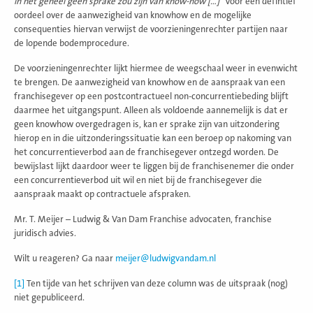
in het geheel geen sprake zou zijn van know-how […]”
Voor een defintief
oordeel over de aanwezigheid van knowhow en de mogelijke
consequenties hiervan verwijst de voorzieningenrechter partijen naar
de lopende bodemprocedure.
De voorzieningenrechter lijkt hiermee de weegschaal weer in evenwicht
te brengen. De aanwezigheid van knowhow en de aanspraak van een
franchisegever op een postcontractueel non-concurrentiebeding blijft
daarmee het uitgangspunt. Alleen als voldoende aannemelijk is dat er
geen knowhow overgedragen is, kan er sprake zijn van uitzondering
hierop en in die uitzonderingssituatie kan een beroep op nakoming van
het concurrentieverbod aan de franchisegever ontzegd worden. De
bewijslast lijkt daardoor weer te liggen bij de franchisenemer die onder
een concurrentieverbod uit wil en niet bij de franchisegever die
aanspraak maakt op contractuele afspraken.
Mr. T. Meijer – Ludwig & Van Dam Franchise advocaten, franchise
juridisch advies.
Wilt u reageren? Ga naar
meijer@ludwigvandam.nl
[1]
Ten tijde van het schrijven van deze column was de uitspraak (nog)
niet gepubliceerd.