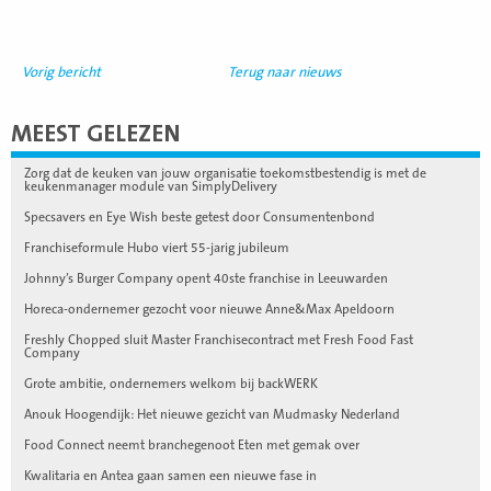
Vorig bericht
Terug naar nieuws
MEEST GELEZEN
Zorg dat de keuken van jouw organisatie toekomstbestendig is met de
keukenmanager module van SimplyDelivery
Specsavers en Eye Wish beste getest door Consumentenbond
Franchiseformule Hubo viert 55-jarig jubileum
Johnny’s Burger Company opent 40ste franchise in Leeuwarden
Horeca-ondernemer gezocht voor nieuwe Anne&Max Apeldoorn
Freshly Chopped sluit Master Franchisecontract met Fresh Food Fast
Company
Grote ambitie, ondernemers welkom bij backWERK
Anouk Hoogendijk: Het nieuwe gezicht van Mudmasky Nederland
Food Connect neemt branchegenoot Eten met gemak over
Kwalitaria en Antea gaan samen een nieuwe fase in