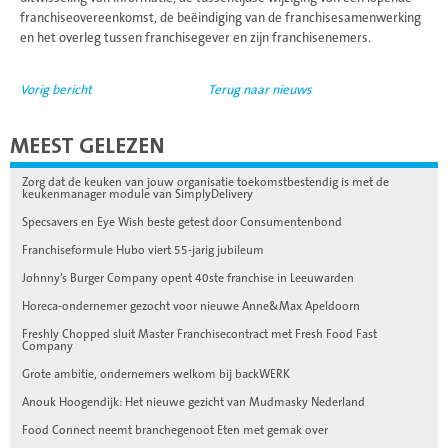
franchiseovereenkomst, de beëindiging van de franchisesamenwerking
en het overleg tussen franchisegever en zijn franchisenemers.
Vorig bericht
Terug naar nieuws
MEEST GELEZEN
Zorg dat de keuken van jouw organisatie toekomstbestendig is met de
keukenmanager module van SimplyDelivery
Specsavers en Eye Wish beste getest door Consumentenbond
Franchiseformule Hubo viert 55-jarig jubileum
Johnny’s Burger Company opent 40ste franchise in Leeuwarden
Horeca-ondernemer gezocht voor nieuwe Anne&Max Apeldoorn
Freshly Chopped sluit Master Franchisecontract met Fresh Food Fast
Company
Grote ambitie, ondernemers welkom bij backWERK
Anouk Hoogendijk: Het nieuwe gezicht van Mudmasky Nederland
Food Connect neemt branchegenoot Eten met gemak over