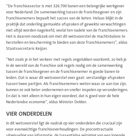
“De franchisesector is met 326.700 banen een belangrijke werkgever
voor Nederland. De samenwerking tussen de franchisegever en zijn
franchisenemers bepaalt het succes van de keten. Helaas blijkt in de
praktijk dat onderling gemaakte afspraken of gewekte verwachtingen
niet altijd worden nageleefd, veelal ten nadele van de franchisenemers.
Het is daarom noodzaak om met dit wetsvoorstel de machtsbalans te
herstellen en bescherming te bieden aan deze franchisenemers”, aldus
Staatssecretaris Keijzer.
“Net zoals je in het verkeer met regels ongelukken voorkomt, zo heb je
in de wereld van de franchise ook regels nodig om de samenwerking
tussen de franchisegever en de franchisenemer in goede banen te
leiden. Dat is waar dit wetsvoorstel over gaat: verstandige afspraken
tussen twee partijen. Als franchisenemers weten waar ze aan toe zijn,
kunnen ze ook beter ondernemen en sneller inspelen op veranderingen.
En dat is niet alleen in hun eigen voordeel, dat is goed voor de hele
Nederlandse economie”, aldus Minister Dekker.
VIER ONDERDELEN
In dit wetsvoorstel ligt de nadruk op vier onderdelen die cruciaal zijn
voor evenwichtige franchiseverhoudingen: De precontractuele
uitwisseling van informatie, de tussentijdse wijziging van een lopende