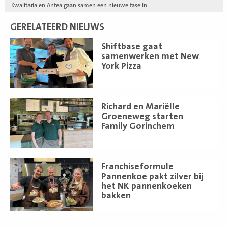
Kwalitaria en Antea gaan samen een nieuwe fase in
GERELATEERD NIEUWS
Lees
Shiftbase gaat
meer
samenwerken met New
York Pizza
Lees
Richard en Mariëlle
meer
Groeneweg starten
Family Gorinchem
Lees
Franchiseformule
meer
Pannenkoe pakt zilver bij
het NK pannenkoeken
bakken