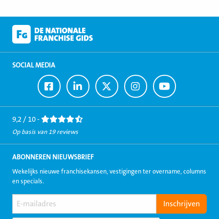
SOCIAL MEDIA
Ga
Ga
Ga
Ga
Ga
naar
naar
naar
naar
naar
Facebook
LinkedIn
Twitter
Instagram
Youtube
9,2 / 10 -
Op basis van 19 reviews
ABONNEREN NIEUWSBRIEF
Wekelijks nieuwe franchisekansen, vestigingen ter overname, columns
en specials.