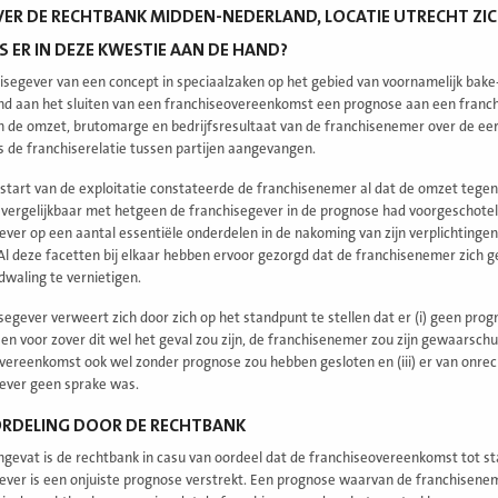
R DE RECHTBANK MIDDEN-NEDERLAND, LOCATIE UTRECHT ZICH 
 ER IN DEZE KWESTIE AAN DE HAND?
isegever van een concept in speciaalzaken op het gebied van voornamelijk bake
d aan het sluiten van een franchiseovereenkomst een prognose aan een franchi
 de omzet, brutomarge en bedrijfsresultaat van de franchisenemer over de eer
s de franchiserelatie tussen partijen aangevangen.
 start van de exploitatie constateerde de franchisenemer al dat de omzet tegen
t vergelijkbaar met hetgeen de franchisegever in de prognose had voorgeschot
ever op een aantal essentiële onderdelen in de nakoming van zijn verplichtinge
l deze facetten bij elkaar hebben ervoor gezorgd dat de franchisenemer zich
dwaling te vernietigen.
segever verweert zich door zich op het standpunt te stellen dat er (i) geen prog
 en voor zover dit wel het geval zou zijn, de franchisenemer zou zijn gewaarsch
vereenkomst ook wel zonder prognose zou hebben gesloten en (iii) er van onre
ever geen sprake was.
ORDELING DOOR DE RECHTBANK
gevat is de rechtbank in casu van oordeel dat de franchiseovereenkomst tot st
ever is een onjuiste prognose verstrekt. Een prognose waarvan de franchisenem