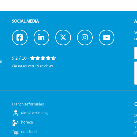
SOCIAL MEDIA
A
W
Ga
Ga
Ga
Ga
Ga
c
naar
naar
naar
naar
naar
Facebook
LinkedIn
Twitter
Instagram
Youtube
9,2 / 10 -
el
Op basis van 19 reviews
Franchiseformules
dienstverlening
D
L
horeca
7
non-food
(