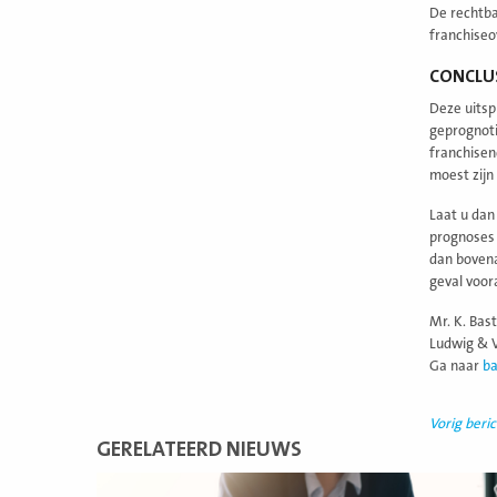
De rechtba
franchiseo
CONCLU
Deze uitsp
geprognoti
franchisen
moest zijn
Laat u dan
prognoses 
dan bovena
geval voor
Mr. K. Bas
Ludwig & V
Ga naar
b
Vorig beric
GERELATEERD NIEUWS
Lees