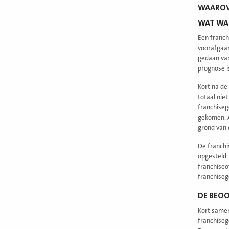
WAAROVE
WAT WAS
Een franch
voorafgaan
gedaan van
prognose i
Kort na de
totaal nie
franchiseg
gekomen. A
grond van 
De franchi
opgesteld,
franchiseo
franchiseg
DE BEO
Kort samen
franchiseg