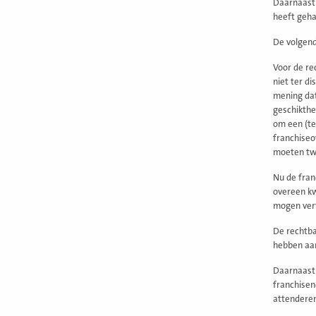
Daarnaast 
heeft geha
De volgend
Voor de re
niet ter d
mening dat
geschikthe
om een (te
franchiseo
moeten twi
Nu de fran
overeen kw
mogen ver
De rechtba
hebben aan
Daarnaast 
franchisen
attenderen