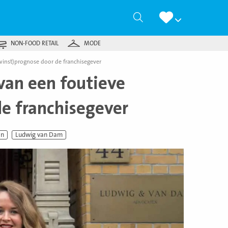
Zoeken
NON-FOOD RETAIL
MODE
winst)prognose door de franchisegever
van een foutieve
e franchisegever
en
Ludwig van Dam