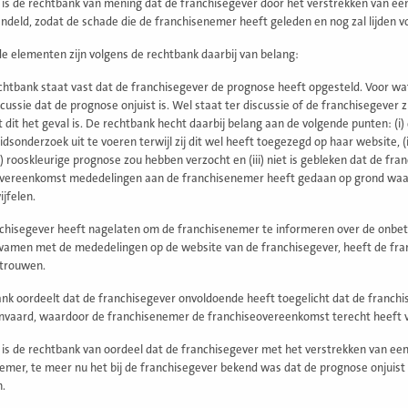
is de rechtbank van mening dat de franchisegever door het verstrekken van ee
ndeld, zodat de schade die de franchisenemer heeft geleden en nog zal lijden 
e elementen zijn volgens de rechtbank daarbij van belang:
chtbank staat vast dat de franchisegever de prognose heeft opgesteld. Voor wat
iscussie dat de prognose onjuist is. Wel staat ter discussie of de franchisegeve
 dit het geval is. De rechtbank hecht daarbij belang aan de volgende punten: (i
idsonderzoek uit te voeren terwijl zij dit wel heeft toegezegd op haar website, (
) rooskleurige prognose zou hebben verzocht en (iii) niet is gebleken dat de fr
vereenkomst mededelingen aan de franchisenemer heeft gedaan op grond waar
jfelen.
chisegever heeft nagelaten om de franchisenemer te informeren over de onbe
amen met de mededelingen op de website van de franchisegever, heeft de fran
trouwen.
nk oordeelt dat de franchisegever onvoldoende heeft toegelicht dat de franc
vaard, waardoor de franchisenemer de franchiseovereenkomst terecht heeft ve
is de rechtbank van oordeel dat de franchisegever met het verstrekken van ee
emer, te meer nu het bij de franchisegever bekend was dat de prognose onjuis
.