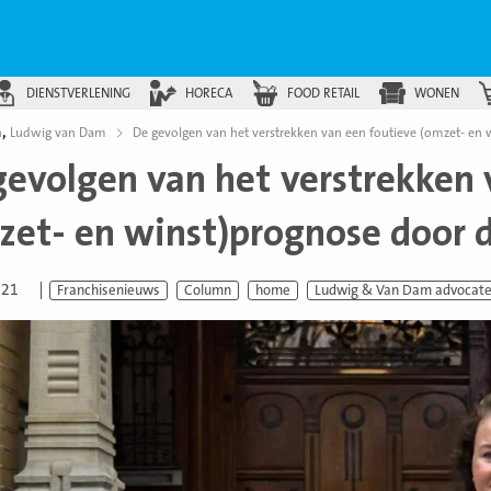
DIENSTVERLENING
HORECA
FOOD RETAIL
WONEN
,
n
Ludwig van Dam
De gevolgen van het verstrekken van een foutieve (omzet- en 
gevolgen van het verstrekken 
zet- en winst)prognose door d
021
Franchisenieuws
Column
home
Ludwig & Van Dam advocat