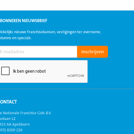
BONNEREN NIEUWSBRIEF
ekelijks nieuwe franchisekansen, vestigingen ter overname,
olumns en specials.
CONTACT
e Nationale Franchise Gids B.V.
oolaan 12
315 AA Apeldoorn
055) 8200 226