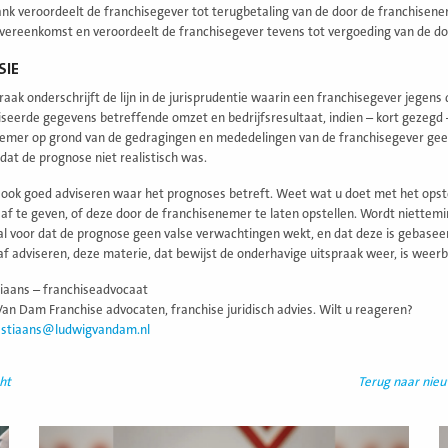
nk veroordeelt de franchisegever tot terugbetaling van de door de franchisen
vereenkomst en veroordeelt de franchisegever tevens tot vergoeding van de do
SIE
raak onderschrijft de lijn in de jurisprudentie waarin een franchisegever jegens 
seerde gegevens betreffende omzet en bedrijfsresultaat, indien – kort gezegd
emer op grond van de gedragingen en mededelingen van de franchisegever geen
 dat de prognose niet realistisch was.
 ook goed adviseren waar het prognoses betreft. Weet wat u doet met het opstel
af te geven, of deze door de franchisenemer te laten opstellen. Wordt niettem
l voor dat de prognose geen valse verwachtingen wekt, en dat deze is gebaseerd
af adviseren, deze materie, dat bewijst de onderhavige uitspraak weer, is weerba
tiaans – franchiseadvocaat
an Dam Franchise advocaten, franchise juridisch advies. Wilt u reageren?
astiaans@ludwigvandam.nl
ht
Terug naar nie
Lees
L