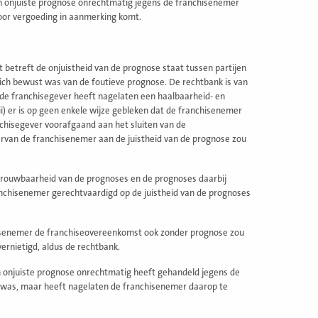
n onjuiste prognose onrechtmatig jegens de franchisenemer
voor vergoeding in aanmerking komt.
 betreft de onjuistheid van de prognose staat tussen partijen
r zich bewust was van de foutieve prognose. De rechtbank is van
) de franchisegever heeft nagelaten een haalbaarheid- en
ii) er is op geen enkele wijze gebleken dat de franchisenemer
anchisegever voorafgaand aan het sluiten van de
van de franchisenemer aan de juistheid van de prognose zou
trouwbaarheid van de prognoses en de prognoses daarbij
chisenemer gerechtvaardigd op de juistheid van de prognoses
hisenemer de franchiseovereenkomst ook zonder prognose zou
rnietigd, aldus de rechtbank.
n onjuiste prognose onrechtmatig heeft gehandeld jegens de
t was, maar heeft nagelaten de franchisenemer daarop te