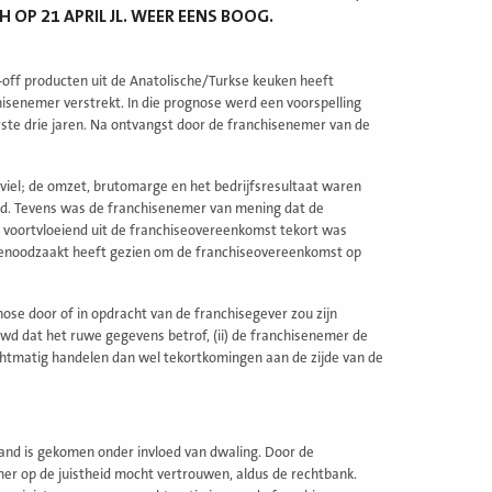
OP 21 APRIL JL. WEER EENS BOOG.
-off producten uit de Anatolische/Turkse keuken heeft
senemer verstrekt. In die prognose werd een voorspelling
ste drie jaren. Na ontvangst door de franchisenemer van de
viel; de omzet, brutomarge en het bedrijfsresultaat waren
eld. Tevens was de franchisenemer van mening dat de
n voortvloeiend uit de franchiseovereenkomst tekort was
 genoodzaakt heeft gezien om de franchiseovereenkomst op
nose door of in opdracht van de franchisegever zou zijn
uwd dat het ruwe gegevens betrof, (ii) de franchisenemer de
chtmatig handelen dan wel tekortkomingen aan de zijde van de
and is gekomen onder invloed van dwaling. Door de
er op de juistheid mocht vertrouwen, aldus de rechtbank.