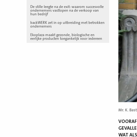
De stille leegte na de exit: waarom succesvolle
ondernemers vastlopen na de verkoop van
hun bedrijf
backWERK zet in op uitbreiding met betrokken
ondernemers
Ekoplaza maakt gezonde, biologische en
eerlijke producten toegankelijk voor iedereen
Mr. K. Bas
VOORAFG
GEVALLE
WAT ALS