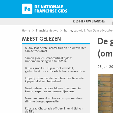
KIES HIER UW BRANCHE:
,
Home
Franchisenieuws
home
Ludwig & Van Dam advocate
MEEST GELEZEN
De 
Audax laat herstel achter zich en bouwt verder
(om
aan de toekomst
Samen groeien staat centraal tijdens
Ondernemersdag van MultiVlaai
08 juni 2
Bufkes groeit al 30 jaar met kwaliteit,
gastvrijheid en vier flexibele horecaconcepten
Kipperij bouwt verder aan haar positie als dé
kipspecialist van Nederland
Groei betekent vooral blijven investeren in
kennis, expertise en persoonlijke groei
Meer rendement uit lokale campagnes door
slimme doelgroepselectie
Rousseau Chocolade officieel Erkend Lid van
de NFV