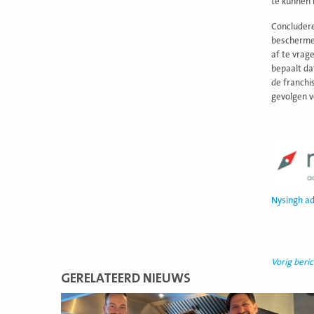
te kunnen 
Concludere
beschermen
af te vrag
bepaalt da
de franchi
gevolgen v
Nysingh ad
Vorig beric
GERELATEERD NIEUWS
Lees