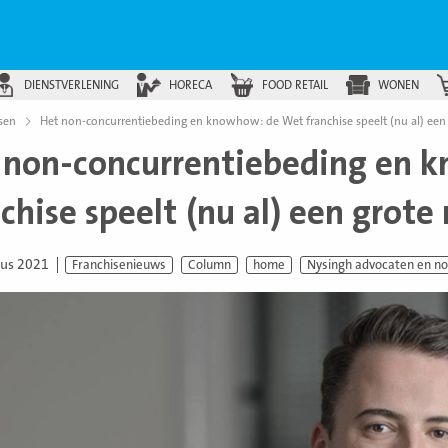
DIENSTVERLENING
HORECA
FOOD RETAIL
WONEN
sen
Het non-concurrentiebeding en knowhow: de Wet franchise speelt (nu al) een 
 non-concurrentiebeding en 
chise speelt (nu al) een grote 
tus 2021
Franchisenieuws
Column
home
Nysingh advocaten en no