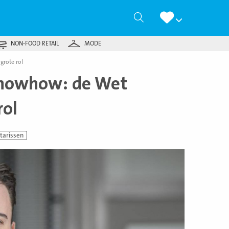
Zoeken
NON-FOOD RETAIL
MODE
grote rol
knowhow: de Wet
rol
tarissen