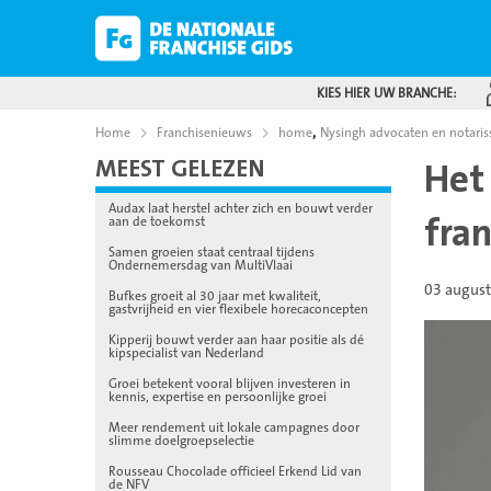
KIES HIER UW BRANCHE:
,
Home
Franchisenieuws
home
Nysingh advocaten en notaris
MEEST GELEZEN
Het
Audax laat herstel achter zich en bouwt verder
fran
aan de toekomst
Samen groeien staat centraal tijdens
Ondernemersdag van MultiVlaai
03 augus
Bufkes groeit al 30 jaar met kwaliteit,
gastvrijheid en vier flexibele horecaconcepten
Kipperij bouwt verder aan haar positie als dé
kipspecialist van Nederland
Groei betekent vooral blijven investeren in
kennis, expertise en persoonlijke groei
Meer rendement uit lokale campagnes door
slimme doelgroepselectie
Rousseau Chocolade officieel Erkend Lid van
de NFV