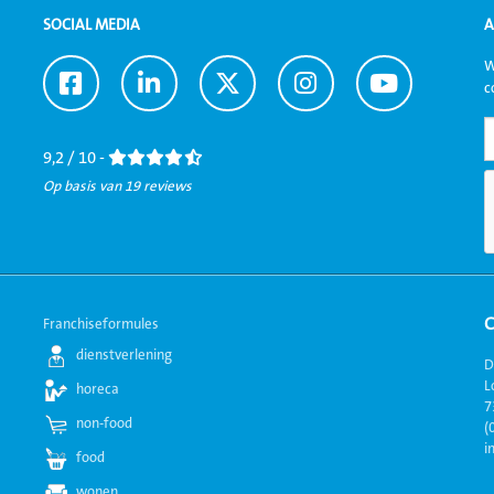
SOCIAL MEDIA
A
W
Ga
Ga
Ga
Ga
Ga
c
naar
naar
naar
naar
naar
Facebook
LinkedIn
Twitter
Instagram
Youtube
9,2 / 10 -
Op basis van 19 reviews
Franchiseformules
dienstverlening
D
L
horeca
7
non-food
(
i
food
wonen