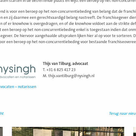
laten starten in de betreffende plaats en wijst een beroep op het non-concurren
nd is voor een beroep op het non-concurrentiebeding van belang dat de franc
 en zij daarmee een gerechtvaardigd belang nastreeft. De franchisegever dien
en of er knowhow is overgedragen, en of die knowhow voldoet aan de strikte def
t een beroep op het non-concurrentiebeding enkel is toegestaan indien dat o
segever. De hiervoor aangehaalde uitspraken lijken hier al op voor te sorteren.
oor een beroep op het non-concurrentiebeding voor bestaande franchiseoveree
Thijs van Tilburg, advocaat
T. +31 6 825 417 23
M. thijs.vantilburg@nysingh.nl
vocaten – notarissen
ht
Terug naar nie
Lees
L