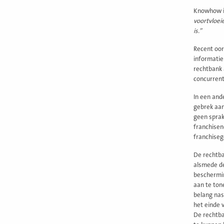
Knowhow is
voortvloei
is.”
Recent oor
informatie
rechtbank 
concurrent
In een and
gebrek aan
geen sprak
franchisen
franchise
De rechtb
alsmede de
beschermin
aan te ton
belang nas
het einde 
De rechtba