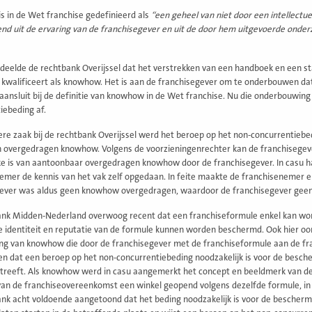
 in de Wet franchise gedefinieerd als
“een geheel van niet door een intellect
end uit de ervaring van de franchisegever en uit de door hem uitgevoerde onder
deelde de rechtbank Overijssel dat het verstrekken van een handboek en een st
 kwalificeert als knowhow. Het is aan de franchisegever om te onderbouwen dat
aansluit bij de definitie van knowhow in de Wet franchise. Nu die onderbouwing
iebeding af.
ere zaak bij de rechtbank Overijssel werd het beroep op het non-concurrenti
 overgedragen knowhow. Volgens de voorzieningenrechter kan de franchisegev
e is van aantoonbaar overgedragen knowhow door de franchisegever. In casu 
emer de kennis van het vak zelf opgedaan. In feite maakte de franchisenemer 
gever was aldus geen knowhow overgedragen, waardoor de franchisegever geen
ank Midden-Nederland overwoog recent dat een franchiseformule enkel kan w
 identiteit en reputatie van de formule kunnen worden beschermd. Ook hier oor
g van knowhow die door de franchisegever met de franchiseformule aan de fra
en dat een beroep op het non-concurrentiebeding noodzakelijk is voor de besch
treeft. Als knowhow werd in casu aangemerkt het concept en beeldmerk van de 
van de franchiseovereenkomst een winkel geopend volgens dezelfde formule, in h
nk acht voldoende aangetoond dat het beding noodzakelijk is voor de bescher