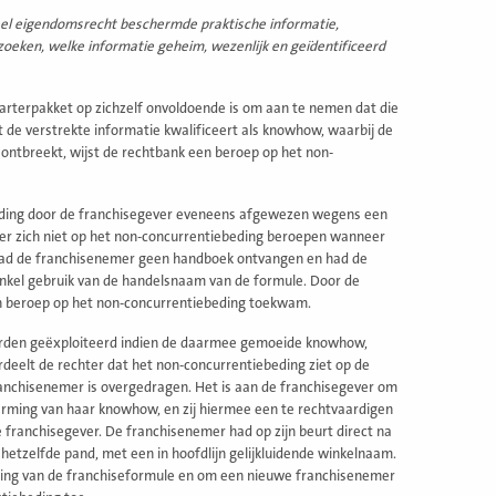
ueel eigendomsrecht beschermde praktische informatie,
zoeken, welke informatie geheim, wezenlijk en geïdentificeerd
arterpakket op zichzelf onvoldoende is om aan te nemen dat die
 de verstrekte informatie kwalificeert als knowhow, waarbij de
 ontbreekt, wijst de rechtbank een beroep op het non-
ebeding door de franchisegever eveneens afgewezen wegens een
er zich niet op het non-concurrentiebeding beroepen wanneer
had de franchisenemer geen handboek ontvangen en had de
enkel gebruik van de handelsnaam van de formule. Door de
 beroep op het non-concurrentiebeding toekwam.
orden geëxploiteerd indien de daarmee gemoeide knowhow,
deelt de rechter dat het non-concurrentiebeding ziet op de
nchisenemer is overgedragen. Het is aan de franchisegever om
erming van haar knowhow, en zij hiermee een te rechtvaardigen
franchisegever. De franchisenemer had op zijn beurt direct na
etzelfde pand, met een in hoofdlijn gelijkluidende winkelnaam.
ming van de franchiseformule en om een nieuwe franchisenemer